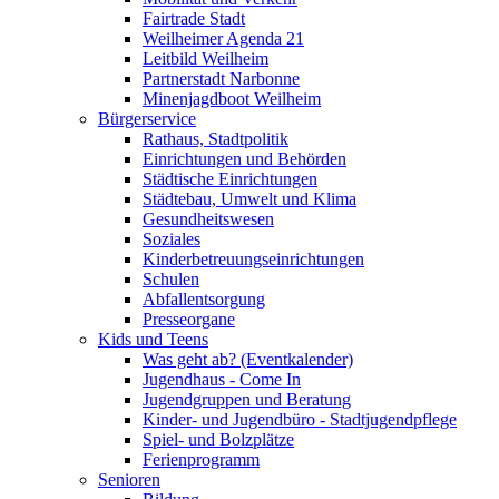
Fairtrade Stadt
Weilheimer Agenda 21
Leitbild Weilheim
Partnerstadt Narbonne
Minenjagdboot Weilheim
Bürgerservice
Rathaus, Stadtpolitik
Einrichtungen und Behörden
Städtische Einrichtungen
Städtebau, Umwelt und Klima
Gesundheitswesen
Soziales
Kinderbetreuungseinrichtungen
Schulen
Abfallentsorgung
Presseorgane
Kids und Teens
Was geht ab? (Eventkalender)
Jugendhaus - Come In
Jugendgruppen und Beratung
Kinder- und Jugendbüro - Stadtjugendpflege
Spiel- und Bolzplätze
Ferienprogramm
Senioren