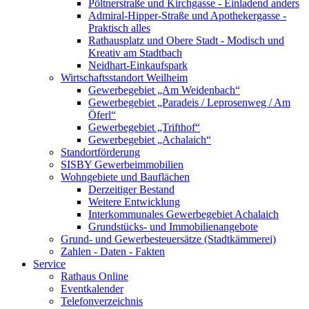
Pöltnerstraße und Kirchgasse - Einladend anders
Admiral-Hipper-Straße und Apothekergasse -
Praktisch alles
Rathausplatz und Obere Stadt - Modisch und
Kreativ am Stadtbach
Neidhart-Einkaufspark
Wirtschaftsstandort Weilheim
Gewerbegebiet „Am Weidenbach“
Gewerbegebiet „Paradeis / Leprosenweg / Am
Öferl“
Gewerbegebiet „Trifthof“
Gewerbegebiet „Achalaich“
Standortförderung
SISBY Gewerbeimmobilien
Wohngebiete und Bauflächen
Derzeitiger Bestand
Weitere Entwicklung
Interkommunales Gewerbegebiet Achalaich
Grundstücks- und Immobilienangebote
Grund- und Gewerbesteuersätze (Stadtkämmerei)
Zahlen - Daten - Fakten
Service
Rathaus Online
Eventkalender
Telefonverzeichnis