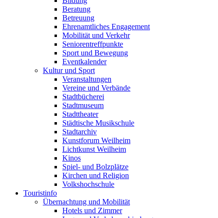
Bildung
Beratung
Betreuung
Ehrenamtliches Engagement
Mobilität und Verkehr
Seniorentreffpunkte
Sport und Bewegung
Eventkalender
Kultur und Sport
Veranstaltungen
Vereine und Verbände
Stadtbücherei
Stadtmuseum
Stadttheater
Städtische Musikschule
Stadtarchiv
Kunstforum Weilheim
Lichtkunst Weilheim
Kinos
Spiel- und Bolzplätze
Kirchen und Religion
Volkshochschule
Touristinfo
Übernachtung und Mobilität
Hotels und Zimmer