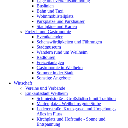
Lage und Verkehrsanbindung
Buslinien
Bahn und Taxi
Wohnmobilstellplatz
Parkplätze und Parkhäuser
Stadtpläne und Karten
Freizeit und Gastronomie
Eventkalender
Sehenswürdigkeiten und Führungen
Stadtmuseum
Wandern rund um Weilheim
Radtouren
Freizeitanlagen
Gastronomie in Weilheim
Sommer in der Stadt
Sonstige Angebote
Wirtschaft
Vereine und Verbände
Einkaufsstadt Weilheim
Schmiedstraße - Großstädtisch mit Tradition
Marienplatz - Weilheims gute Stube
Ledererstraße, Kreuzgasse und Umgebung -
Alles im Fluss
Kirchplatz und Hofstraße - Sonne und
Entspannung