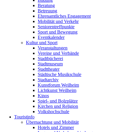
Bildung
Beratung
Betreuung
Ehrenamtliches Engagement
Mobilität und Verkehr
Seniorentreffpunkte
Sport und Bewegung
Eventkalender
Kultur und Sport
Veranstaltungen
Vereine und Verbände
Stadtbücherei
Stadtmuseum
Stadttheater
Städtische Musikschule
Stadtarchiv
Kunstforum Weilheim
Lichtkunst Weilheim
Kinos
Spiel- und Bolzplätze
Kirchen und Religion
Volkshochschule
Touristinfo
Übernachtung und Mobilität
Hotels und Zimmer