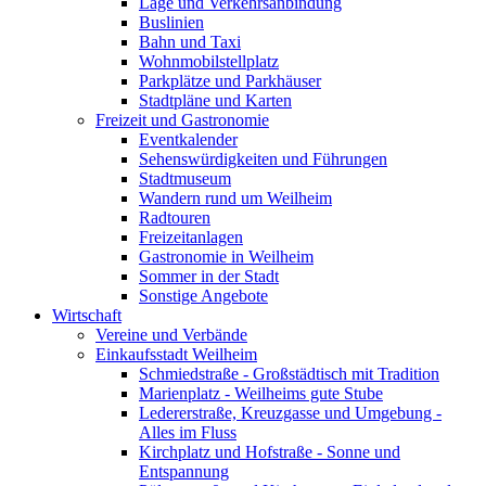
Lage und Verkehrsanbindung
Buslinien
Bahn und Taxi
Wohnmobilstellplatz
Parkplätze und Parkhäuser
Stadtpläne und Karten
Freizeit und Gastronomie
Eventkalender
Sehenswürdigkeiten und Führungen
Stadtmuseum
Wandern rund um Weilheim
Radtouren
Freizeitanlagen
Gastronomie in Weilheim
Sommer in der Stadt
Sonstige Angebote
Wirtschaft
Vereine und Verbände
Einkaufsstadt Weilheim
Schmiedstraße - Großstädtisch mit Tradition
Marienplatz - Weilheims gute Stube
Ledererstraße, Kreuzgasse und Umgebung -
Alles im Fluss
Kirchplatz und Hofstraße - Sonne und
Entspannung