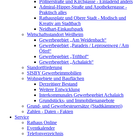
Pöltnerstraße und Kirchgasse - Einladend anders
Admiral-Hipper-Straße und Apothekergasse -
Praktisch alles
Rathausplatz und Obere Stadt - Modisch und
Kreativ am Stadtbach
Neidhart-Einkaufspark
Wirtschaftsstandort Weilheim
Gewerbegebiet „Am Weidenbach“
Gewerbegebiet „Paradeis / Leprosenweg / Am
Öferl“
Gewerbegebiet „Trifthof“
Gewerbegebiet „Achalaich“
Standortförderung
SISBY Gewerbeimmobilien
Wohngebiete und Bauflächen
Derzeitiger Bestand
Weitere Entwicklung
Interkommunales Gewerbegebiet Achalaich
Grundstücks- und Immobilienangebote
Grund- und Gewerbesteuersätze (Stadtkämmerei)
Zahlen - Daten - Fakten
Service
Rathaus Online
Eventkalender
Telefonverzeichnis