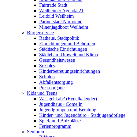
Fairtrade Stadt
Weilheimer Agenda 21
Leitbild Weilheim
Partnerstadt Narbonne
Minenjagdboot Weilheim
Bürgerservice
Rathaus, Stadtpolitik
Einrichtungen und Behörden
Städtische Einrichtungen
Städtebau, Umwelt und Klima
Gesundheitswesen
Soziales
Kinderbetreuungseinrichtungen
Schulen
Abfallentsorgung
Presseorgane
Kids und Teens
Was geht ab? (Eventkalender)
Jugendhaus - Come In
Jugendgruppen und Beratung
Kinder- und Jugendbüro - Stadtjugendpflege
Spiel- und Bolzplätze
Ferienprogramm
Senioren