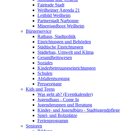
Fairtrade Stadt
Weilheimer Agenda 21
Leitbild Weilheim
Partnerstadt Narbonne
Minenjagdboot Weilheim
Bürgerservice
Rathaus, Stadtpolitik
Einrichtungen und Behörden
Städtische Einrichtungen
Städtebau, Umwelt und Klima
Gesundheitswesen
Soziales
Kinderbetreuungseinrichtungen
Schulen
Abfallentsorgung
Presseorgane
Kids und Teens
Was geht ab? (Eventkalender)
Jugendhaus - Come In
Jugendgruppen und Beratung
Kinder- und Jugendbüro - Stadtjugendpflege
Spiel- und Bolzplätze
Ferienprogramm
Senioren