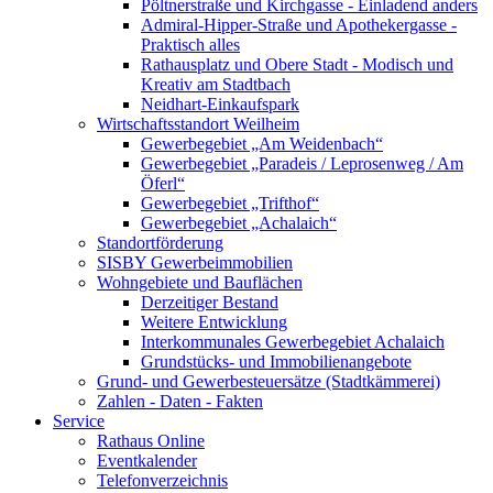
Pöltnerstraße und Kirchgasse - Einladend anders
Admiral-Hipper-Straße und Apothekergasse -
Praktisch alles
Rathausplatz und Obere Stadt - Modisch und
Kreativ am Stadtbach
Neidhart-Einkaufspark
Wirtschaftsstandort Weilheim
Gewerbegebiet „Am Weidenbach“
Gewerbegebiet „Paradeis / Leprosenweg / Am
Öferl“
Gewerbegebiet „Trifthof“
Gewerbegebiet „Achalaich“
Standortförderung
SISBY Gewerbeimmobilien
Wohngebiete und Bauflächen
Derzeitiger Bestand
Weitere Entwicklung
Interkommunales Gewerbegebiet Achalaich
Grundstücks- und Immobilienangebote
Grund- und Gewerbesteuersätze (Stadtkämmerei)
Zahlen - Daten - Fakten
Service
Rathaus Online
Eventkalender
Telefonverzeichnis