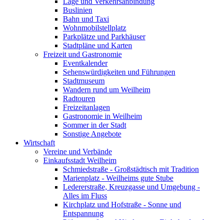
Lage und Verkehrsanbindung
Buslinien
Bahn und Taxi
Wohnmobilstellplatz
Parkplätze und Parkhäuser
Stadtpläne und Karten
Freizeit und Gastronomie
Eventkalender
Sehenswürdigkeiten und Führungen
Stadtmuseum
Wandern rund um Weilheim
Radtouren
Freizeitanlagen
Gastronomie in Weilheim
Sommer in der Stadt
Sonstige Angebote
Wirtschaft
Vereine und Verbände
Einkaufsstadt Weilheim
Schmiedstraße - Großstädtisch mit Tradition
Marienplatz - Weilheims gute Stube
Ledererstraße, Kreuzgasse und Umgebung -
Alles im Fluss
Kirchplatz und Hofstraße - Sonne und
Entspannung