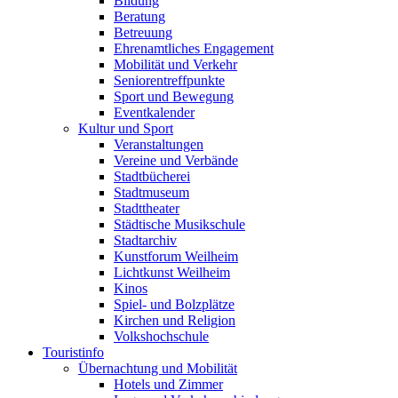
Bildung
Beratung
Betreuung
Ehrenamtliches Engagement
Mobilität und Verkehr
Seniorentreffpunkte
Sport und Bewegung
Eventkalender
Kultur und Sport
Veranstaltungen
Vereine und Verbände
Stadtbücherei
Stadtmuseum
Stadttheater
Städtische Musikschule
Stadtarchiv
Kunstforum Weilheim
Lichtkunst Weilheim
Kinos
Spiel- und Bolzplätze
Kirchen und Religion
Volkshochschule
Touristinfo
Übernachtung und Mobilität
Hotels und Zimmer