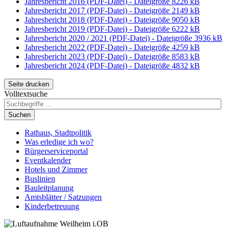
Jahresbericht 2016 (PDF-Datei) - Dateigröße 8226 kB
Jahresbericht 2017 (PDF-Datei) - Dateigröße 2149 kB
Jahresbericht 2018 (PDF-Datei) - Dateigröße 9050 kB
Jahresbericht 2019 (PDF-Datei) - Dateigröße 6222 kB
Jahresbericht 2020 / 2021 (PDF-Datei) - Dateigröße 3936 kB
Jahresbericht 2022 (PDF-Datei) - Dateigröße 4259 kB
Jahresbericht 2023 (PDF-Datei) - Dateigröße 8583 kB
Jahresbericht 2024 (PDF-Datei) - Dateigröße 4832 kB
Seite drucken
Volltextsuche
Suchen
Rathaus, Stadtpolitik
Was erledige ich wo?
Bürgerserviceportal
Eventkalender
Hotels und Zimmer
Buslinien
Bauleitplanung
Amtsblätter / Satzungen
Kinderbetreuung