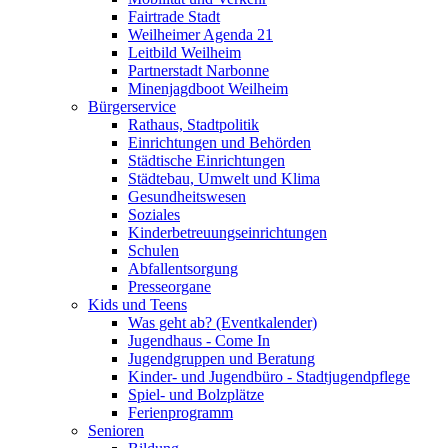
Fairtrade Stadt
Weilheimer Agenda 21
Leitbild Weilheim
Partnerstadt Narbonne
Minenjagdboot Weilheim
Bürgerservice
Rathaus, Stadtpolitik
Einrichtungen und Behörden
Städtische Einrichtungen
Städtebau, Umwelt und Klima
Gesundheitswesen
Soziales
Kinderbetreuungseinrichtungen
Schulen
Abfallentsorgung
Presseorgane
Kids und Teens
Was geht ab? (Eventkalender)
Jugendhaus - Come In
Jugendgruppen und Beratung
Kinder- und Jugendbüro - Stadtjugendpflege
Spiel- und Bolzplätze
Ferienprogramm
Senioren