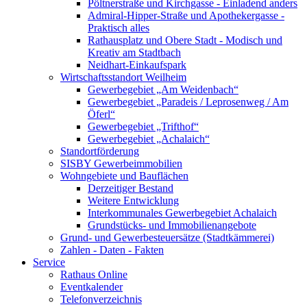
Pöltnerstraße und Kirchgasse - Einladend anders
Admiral-Hipper-Straße und Apothekergasse -
Praktisch alles
Rathausplatz und Obere Stadt - Modisch und
Kreativ am Stadtbach
Neidhart-Einkaufspark
Wirtschaftsstandort Weilheim
Gewerbegebiet „Am Weidenbach“
Gewerbegebiet „Paradeis / Leprosenweg / Am
Öferl“
Gewerbegebiet „Trifthof“
Gewerbegebiet „Achalaich“
Standortförderung
SISBY Gewerbeimmobilien
Wohngebiete und Bauflächen
Derzeitiger Bestand
Weitere Entwicklung
Interkommunales Gewerbegebiet Achalaich
Grundstücks- und Immobilienangebote
Grund- und Gewerbesteuersätze (Stadtkämmerei)
Zahlen - Daten - Fakten
Service
Rathaus Online
Eventkalender
Telefonverzeichnis