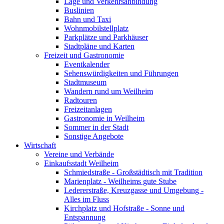
Lage und Verkehrsanbindung
Buslinien
Bahn und Taxi
Wohnmobilstellplatz
Parkplätze und Parkhäuser
Stadtpläne und Karten
Freizeit und Gastronomie
Eventkalender
Sehenswürdigkeiten und Führungen
Stadtmuseum
Wandern rund um Weilheim
Radtouren
Freizeitanlagen
Gastronomie in Weilheim
Sommer in der Stadt
Sonstige Angebote
Wirtschaft
Vereine und Verbände
Einkaufsstadt Weilheim
Schmiedstraße - Großstädtisch mit Tradition
Marienplatz - Weilheims gute Stube
Ledererstraße, Kreuzgasse und Umgebung -
Alles im Fluss
Kirchplatz und Hofstraße - Sonne und
Entspannung