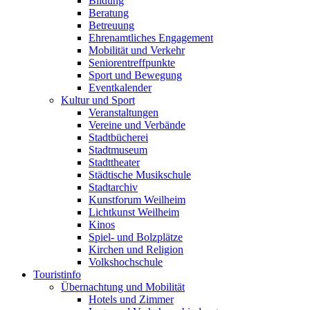
Bildung
Beratung
Betreuung
Ehrenamtliches Engagement
Mobilität und Verkehr
Seniorentreffpunkte
Sport und Bewegung
Eventkalender
Kultur und Sport
Veranstaltungen
Vereine und Verbände
Stadtbücherei
Stadtmuseum
Stadttheater
Städtische Musikschule
Stadtarchiv
Kunstforum Weilheim
Lichtkunst Weilheim
Kinos
Spiel- und Bolzplätze
Kirchen und Religion
Volkshochschule
Touristinfo
Übernachtung und Mobilität
Hotels und Zimmer