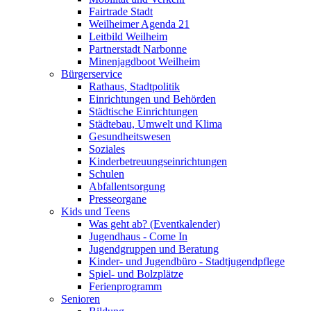
Fairtrade Stadt
Weilheimer Agenda 21
Leitbild Weilheim
Partnerstadt Narbonne
Minenjagdboot Weilheim
Bürgerservice
Rathaus, Stadtpolitik
Einrichtungen und Behörden
Städtische Einrichtungen
Städtebau, Umwelt und Klima
Gesundheitswesen
Soziales
Kinderbetreuungseinrichtungen
Schulen
Abfallentsorgung
Presseorgane
Kids und Teens
Was geht ab? (Eventkalender)
Jugendhaus - Come In
Jugendgruppen und Beratung
Kinder- und Jugendbüro - Stadtjugendpflege
Spiel- und Bolzplätze
Ferienprogramm
Senioren