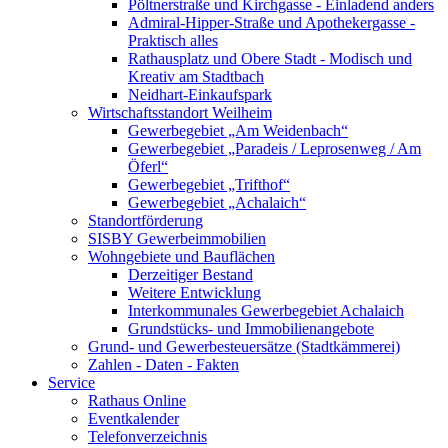
Pöltnerstraße und Kirchgasse - Einladend anders
Admiral-Hipper-Straße und Apothekergasse -
Praktisch alles
Rathausplatz und Obere Stadt - Modisch und
Kreativ am Stadtbach
Neidhart-Einkaufspark
Wirtschaftsstandort Weilheim
Gewerbegebiet „Am Weidenbach“
Gewerbegebiet „Paradeis / Leprosenweg / Am
Öferl“
Gewerbegebiet „Trifthof“
Gewerbegebiet „Achalaich“
Standortförderung
SISBY Gewerbeimmobilien
Wohngebiete und Bauflächen
Derzeitiger Bestand
Weitere Entwicklung
Interkommunales Gewerbegebiet Achalaich
Grundstücks- und Immobilienangebote
Grund- und Gewerbesteuersätze (Stadtkämmerei)
Zahlen - Daten - Fakten
Service
Rathaus Online
Eventkalender
Telefonverzeichnis