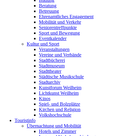
Bildung
Beratung
Betreuung
Ehrenamtliches Engagement
Mobilität und Verkehr
Seniorentreffpunkte
Sport und Bewegung
Eventkalender
Kultur und Sport
Veranstaltungen
Vereine und Verbände
Stadtbücherei
Stadtmuseum
Stadttheater
Städtische Musikschule
Stadtarchiv
Kunstforum Weilheim
Lichtkunst Weilheim
Kinos
Spiel- und Bolzplätze
Kirchen und Religion
Volkshochschule
Touristinfo
Übernachtung und Mobilität
Hotels und Zimmer