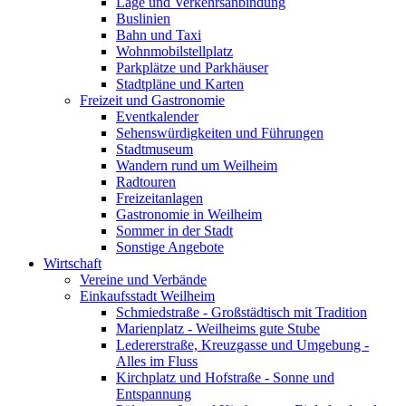
Lage und Verkehrsanbindung
Buslinien
Bahn und Taxi
Wohnmobilstellplatz
Parkplätze und Parkhäuser
Stadtpläne und Karten
Freizeit und Gastronomie
Eventkalender
Sehenswürdigkeiten und Führungen
Stadtmuseum
Wandern rund um Weilheim
Radtouren
Freizeitanlagen
Gastronomie in Weilheim
Sommer in der Stadt
Sonstige Angebote
Wirtschaft
Vereine und Verbände
Einkaufsstadt Weilheim
Schmiedstraße - Großstädtisch mit Tradition
Marienplatz - Weilheims gute Stube
Ledererstraße, Kreuzgasse und Umgebung -
Alles im Fluss
Kirchplatz und Hofstraße - Sonne und
Entspannung