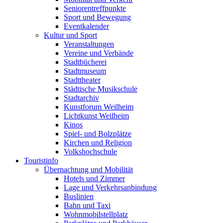
Seniorentreffpunkte
Sport und Bewegung
Eventkalender
Kultur und Sport
Veranstaltungen
Vereine und Verbände
Stadtbücherei
Stadtmuseum
Stadttheater
Städtische Musikschule
Stadtarchiv
Kunstforum Weilheim
Lichtkunst Weilheim
Kinos
Spiel- und Bolzplätze
Kirchen und Religion
Volkshochschule
Touristinfo
Übernachtung und Mobilität
Hotels und Zimmer
Lage und Verkehrsanbindung
Buslinien
Bahn und Taxi
Wohnmobilstellplatz