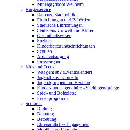
Minenjagdboot Weilheim
Bürgerservice
Rathaus, Stadtpolitik
Einrichtungen und Behörden
Städtische Einrichtungen
Städtebau, Umwelt und Klima
Gesundheitswesen
Soziales
Kinderbetreuungseinrichtungen
Schulen
Abfallentsorgung
Presseorgane
Kids und Teens
Was geht ab? (Eventkalender)
Jugendhaus - Come In
Jugendgruppen und Beratung
Kinder- und Jugendbüro - Stadtjugendpflege
Spiel- und Bolzplätze
Ferienprogramm
Senioren
Bildung
Beratung
Betreuung
Ehrenamtliches Engagement
Mobilität und Verkehr