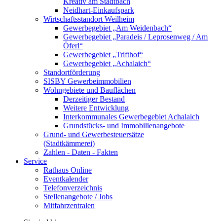
Kreativ am Stadtbach
Neidhart-Einkaufspark
Wirtschaftsstandort Weilheim
Gewerbegebiet „Am Weidenbach“
Gewerbegebiet „Paradeis / Leprosenweg / Am
Öferl“
Gewerbegebiet „Trifthof“
Gewerbegebiet „Achalaich“
Standortförderung
SISBY Gewerbeimmobilien
Wohngebiete und Bauflächen
Derzeitiger Bestand
Weitere Entwicklung
Interkommunales Gewerbegebiet Achalaich
Grundstücks- und Immobilienangebote
Grund- und Gewerbesteuersätze
(Stadtkämmerei)
Zahlen - Daten - Fakten
Service
Rathaus Online
Eventkalender
Telefonverzeichnis
Stellenangebote / Jobs
Mitfahrzentralen