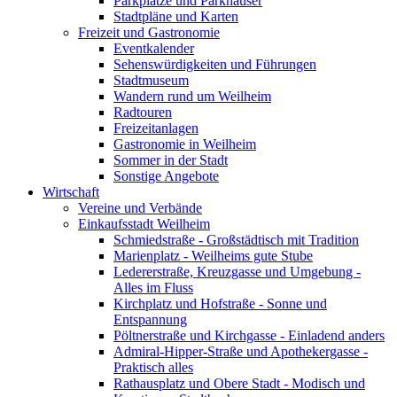
Parkplätze und Parkhäuser
Stadtpläne und Karten
Freizeit und Gastronomie
Eventkalender
Sehenswürdigkeiten und Führungen
Stadtmuseum
Wandern rund um Weilheim
Radtouren
Freizeitanlagen
Gastronomie in Weilheim
Sommer in der Stadt
Sonstige Angebote
Wirtschaft
Vereine und Verbände
Einkaufsstadt Weilheim
Schmiedstraße - Großstädtisch mit Tradition
Marienplatz - Weilheims gute Stube
Ledererstraße, Kreuzgasse und Umgebung -
Alles im Fluss
Kirchplatz und Hofstraße - Sonne und
Entspannung
Pöltnerstraße und Kirchgasse - Einladend anders
Admiral-Hipper-Straße und Apothekergasse -
Praktisch alles
Rathausplatz und Obere Stadt - Modisch und