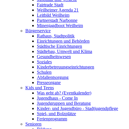
Fairtrade Stadt
Weilheimer Agenda 21
Leitbild Weilheim
Partnerstadt Narbonne
Minenjagdboot Weilheim
Bürgerservice
Rathaus, Stadtpolitik
Einrichtungen und Behörden
Städtische Einrichtungen
Städtebau, Umwelt und Klima
Gesundheitswesen
Soziales
Kinderbetreuungseinrichtungen
Schulen
Abfallentsorgung
Presseorgane
Kids und Teens
Was geht ab? (Eventkalender)
Jugendhaus - Come In
Jugendgruppen und Beratung
Kinder- und Jugendbüro - Stadtjugendpflege
Spiel- und Bolzplätze
Ferienprogramm
Senioren