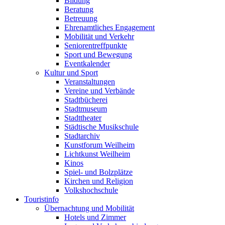
Bildung
Beratung
Betreuung
Ehrenamtliches Engagement
Mobilität und Verkehr
Seniorentreffpunkte
Sport und Bewegung
Eventkalender
Kultur und Sport
Veranstaltungen
Vereine und Verbände
Stadtbücherei
Stadtmuseum
Stadttheater
Städtische Musikschule
Stadtarchiv
Kunstforum Weilheim
Lichtkunst Weilheim
Kinos
Spiel- und Bolzplätze
Kirchen und Religion
Volkshochschule
Touristinfo
Übernachtung und Mobilität
Hotels und Zimmer