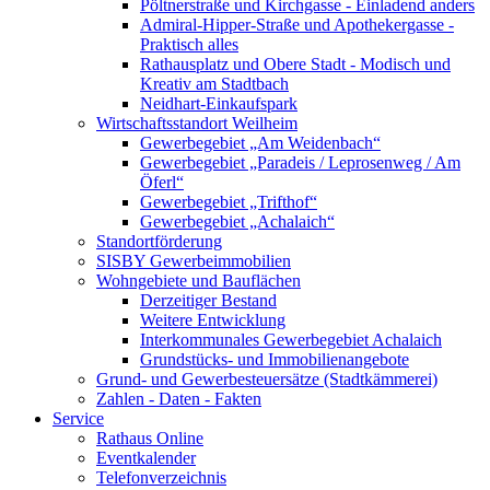
Pöltnerstraße und Kirchgasse - Einladend anders
Admiral-Hipper-Straße und Apothekergasse -
Praktisch alles
Rathausplatz und Obere Stadt - Modisch und
Kreativ am Stadtbach
Neidhart-Einkaufspark
Wirtschaftsstandort Weilheim
Gewerbegebiet „Am Weidenbach“
Gewerbegebiet „Paradeis / Leprosenweg / Am
Öferl“
Gewerbegebiet „Trifthof“
Gewerbegebiet „Achalaich“
Standortförderung
SISBY Gewerbeimmobilien
Wohngebiete und Bauflächen
Derzeitiger Bestand
Weitere Entwicklung
Interkommunales Gewerbegebiet Achalaich
Grundstücks- und Immobilienangebote
Grund- und Gewerbesteuersätze (Stadtkämmerei)
Zahlen - Daten - Fakten
Service
Rathaus Online
Eventkalender
Telefonverzeichnis