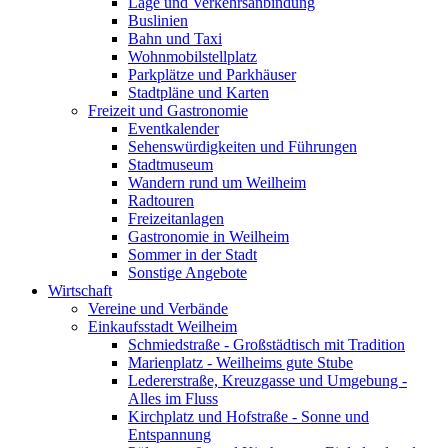
Lage und Verkehrsanbindung
Buslinien
Bahn und Taxi
Wohnmobilstellplatz
Parkplätze und Parkhäuser
Stadtpläne und Karten
Freizeit und Gastronomie
Eventkalender
Sehenswürdigkeiten und Führungen
Stadtmuseum
Wandern rund um Weilheim
Radtouren
Freizeitanlagen
Gastronomie in Weilheim
Sommer in der Stadt
Sonstige Angebote
Wirtschaft
Vereine und Verbände
Einkaufsstadt Weilheim
Schmiedstraße - Großstädtisch mit Tradition
Marienplatz - Weilheims gute Stube
Ledererstraße, Kreuzgasse und Umgebung -
Alles im Fluss
Kirchplatz und Hofstraße - Sonne und
Entspannung