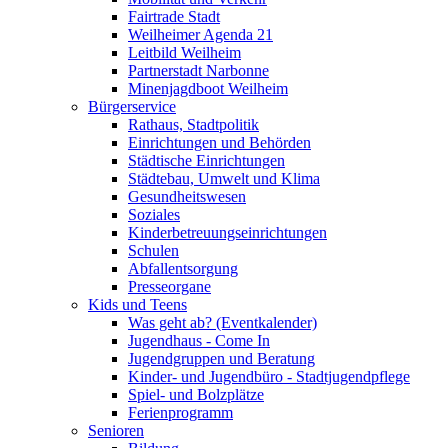
Fairtrade Stadt
Weilheimer Agenda 21
Leitbild Weilheim
Partnerstadt Narbonne
Minenjagdboot Weilheim
Bürgerservice
Rathaus, Stadtpolitik
Einrichtungen und Behörden
Städtische Einrichtungen
Städtebau, Umwelt und Klima
Gesundheitswesen
Soziales
Kinderbetreuungseinrichtungen
Schulen
Abfallentsorgung
Presseorgane
Kids und Teens
Was geht ab? (Eventkalender)
Jugendhaus - Come In
Jugendgruppen und Beratung
Kinder- und Jugendbüro - Stadtjugendpflege
Spiel- und Bolzplätze
Ferienprogramm
Senioren