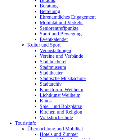
Bildung
Beratung
Betreuung
Ehrenamtliches Engagement
Mobilität und Verkehr
Seniorentreffpunkte
Sport und Bewegung
Eventkalender
Kultur und Sport
Veranstaltungen
Vereine und Verbände
Stadtbücherei
Stadtmuseum
Stadttheater
Städtische Musikschule
Stadtarchiv
Kunstforum Weilheim
Lichtkunst Weilheim
Kinos
Spiel- und Bolzplätze
Kirchen und Religion
Volkshochschule
Touristinfo
Übernachtung und Mobilität
Hotels und Zimmer