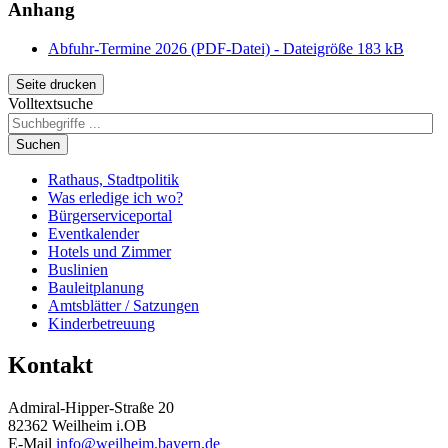
Anhang
Abfuhr-Termine 2026 (PDF-Datei) - Dateigröße 183 kB
Seite drucken
Volltextsuche
Suchen
Rathaus, Stadtpolitik
Was erledige ich wo?
Bürgerserviceportal
Eventkalender
Hotels und Zimmer
Buslinien
Bauleitplanung
Amtsblätter / Satzungen
Kinderbetreuung
Kontakt
Admiral-Hipper-Straße 20
82362 Weilheim i.OB
E-Mail
info@weilheim.bayern.de