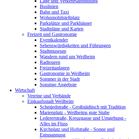
Lage und Verkehrsanbindung
Buslinien
Bahn und Taxi
Wohnmobilstellplatz
Parkplätze und Parkhäuser
Stadtpläne und Karten
Freizeit und Gastronomie
Eventkalender
Sehenswürdigkeiten und Führungen
Stadtmuseum
Wandern rund um Weilheim
Radtouren
Freizeitanlagen
Gastronomie in Weilheim
Sommer in der Stadt
Sonstige Angebote
Wirtschaft
Vereine und Verbände
Einkaufsstadt Weilheim
Schmiedstraße - Großstädtisch mit Tradition
Marienplatz - Weilheims gute Stube
Ledererstraße, Kreuzgasse und Umgebung -
Alles im Fluss
Kirchplatz und Hofstraße - Sonne und
Entspannung