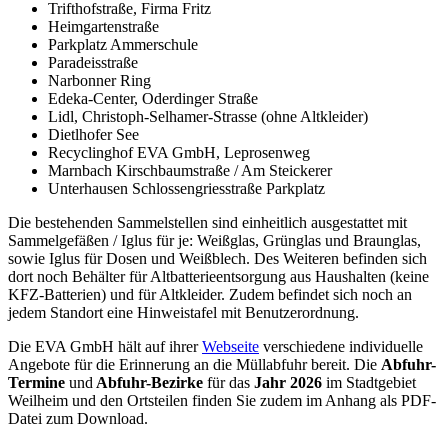
Trifthofstraße, Firma Fritz
Heimgartenstraße
Parkplatz Ammerschule
Paradeisstraße
Narbonner Ring
Edeka-Center, Oderdinger Straße
Lidl, Christoph-Selhamer-Strasse (ohne Altkleider)
Dietlhofer See
Recycling
hof EVA GmbH, Leprosenweg
Marnbach Kirschbaumstraße / Am Steickerer
Unterhausen Schlossengriesstraße Parkplatz
Die bestehenden Sammelstellen sind einheitlich ausgestattet mit
Sammelgefäßen / Iglus für je: Weißglas, Grünglas und Braunglas,
sowie Iglus für Dosen und Weißblech. Des Weiteren befinden sich
dort noch Behälter für Altbatterieentsorgung aus Haushalten (keine
KFZ-Batterien) und für Altkleider. Zudem befindet sich noch an
jedem Standort eine Hinweistafel mit Benutzerordnung.
Die EVA GmbH hält auf ihrer
Webseite
verschiedene individuelle
Angebote für die Erinnerung an die Müllabfuhr bereit. Die
Abfuhr-
Termine
und
Abfuhr-Bezirke
für das
Jahr 2026
im Stadtgebiet
Weilheim und den Ortsteilen finden Sie zudem im Anhang als PDF-
Datei zum
Download
.