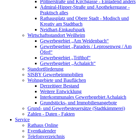
Pöltnerstraße und Kirchgasse - Einladend anders
Admiral-Hipper-Straße und Apothekergasse -
Praktisch alles
Rathausplatz und Obere Stadt - Modisch und
Kreativ am Stadtbach
Neidhart-Einkaufspark
Wirtschaftsstandort Weilheim
Gewerbegebiet „Am Weidenbach“
Gewerbegebiet „Paradeis / Leprosenweg / Am
Öferl“
Gewerbegebiet „Trifthof“
Gewerbegebiet „Achalaich“
Standortförderung
SISBY Gewerbeimmobilien
Wohngebiete und Bauflächen
Derzeitiger Bestand
Weitere Entwicklung
Interkommunales Gewerbegebiet Achalaich
Grundstücks- und Immobilienangebote
Grund- und Gewerbesteuersätze (Stadtkämmerei)
Zahlen - Daten - Fakten
Service
Rathaus Online
Eventkalender
Telefonverzeichnis