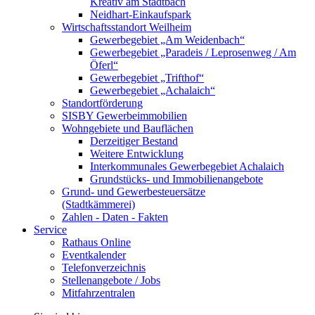
Kreativ am Stadtbach
Neidhart-Einkaufspark
Wirtschaftsstandort Weilheim
Gewerbegebiet „Am Weidenbach“
Gewerbegebiet „Paradeis / Leprosenweg / Am
Öferl“
Gewerbegebiet „Trifthof“
Gewerbegebiet „Achalaich“
Standortförderung
SISBY Gewerbeimmobilien
Wohngebiete und Bauflächen
Derzeitiger Bestand
Weitere Entwicklung
Interkommunales Gewerbegebiet Achalaich
Grundstücks- und Immobilienangebote
Grund- und Gewerbesteuersätze
(Stadtkämmerei)
Zahlen - Daten - Fakten
Service
Rathaus Online
Eventkalender
Telefonverzeichnis
Stellenangebote / Jobs
Mitfahrzentralen