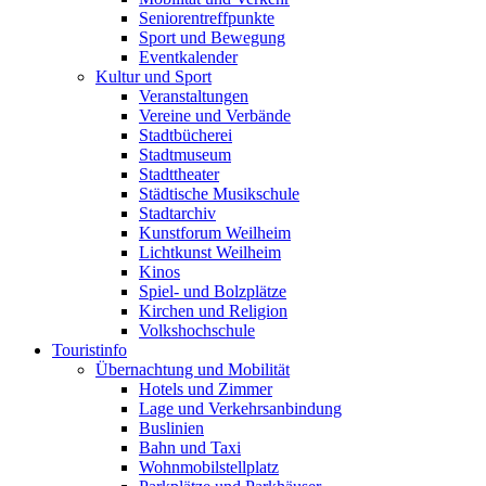
Seniorentreffpunkte
Sport und Bewegung
Eventkalender
Kultur und Sport
Veranstaltungen
Vereine und Verbände
Stadtbücherei
Stadtmuseum
Stadttheater
Städtische Musikschule
Stadtarchiv
Kunstforum Weilheim
Lichtkunst Weilheim
Kinos
Spiel- und Bolzplätze
Kirchen und Religion
Volkshochschule
Touristinfo
Übernachtung und Mobilität
Hotels und Zimmer
Lage und Verkehrsanbindung
Buslinien
Bahn und Taxi
Wohnmobilstellplatz