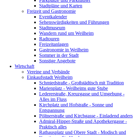
Parkplätze und Parkhäuser
Stadtpläne und Karten
Freizeit und Gastronomie
Eventkalender
Sehenswürdigkeiten und Führungen
Stadtmuseum
Wandern rund um Weilheim
Radtouren
Freizeitanlagen
Gastronomie in Weilheim
Sommer in der Stadt
Sonstige Angebote
Wirtschaft
Vereine und Verbände
Einkaufsstadt Weilheim
Schmiedstraße - Großstädtisch mit Tradition
Marienplatz - Weilheims gute Stube
Ledererstraße, Kreuzgasse und Umgebung -
Alles im Fluss
Kirchplatz und Hofstraße - Sonne und
Entspannung
Pöltnerstraße und Kirchgasse - Einladend anders
Admiral-Hipper-Straße und Apothekergasse -
Praktisch alles
Rathausplatz und Obere Stadt - Modisch und