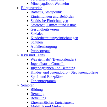
Minenjagdboot Weilheim
Bürgerservice
Rathaus, Stadtpolitik
Einrichtungen und Behörden
Städtische Einrichtungen
Städtebau, Umwelt und Klima
Gesundheitswesen
Soziales
Kinderbetreuungseinrichtungen
Schulen
Abfallentsorgung
Presseorgane
Kids und Teens
Was geht ab? (Eventkalender)
Jugendhaus - Come In
Jugendgruppen und Beratung
Kinder- und Jugendbüro - Stadtjugendpflege
Spiel- und Bolzplätze
Ferienprogramm
Senioren
Bildung
Beratung
Betreuung
Ehrenamtliches Engagement
Mobilität und Verkehr