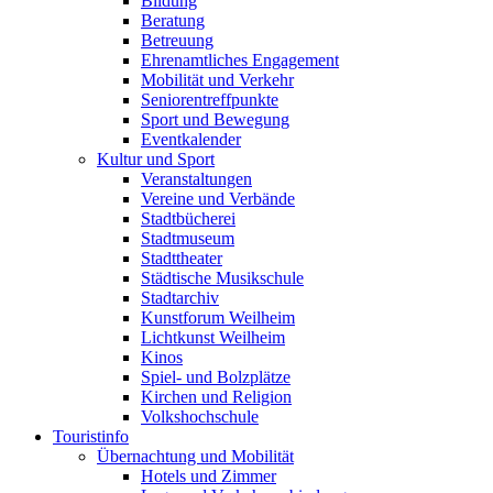
Bildung
Beratung
Betreuung
Ehrenamtliches Engagement
Mobilität und Verkehr
Seniorentreffpunkte
Sport und Bewegung
Eventkalender
Kultur und Sport
Veranstaltungen
Vereine und Verbände
Stadtbücherei
Stadtmuseum
Stadttheater
Städtische Musikschule
Stadtarchiv
Kunstforum Weilheim
Lichtkunst Weilheim
Kinos
Spiel- und Bolzplätze
Kirchen und Religion
Volkshochschule
Touristinfo
Übernachtung und Mobilität
Hotels und Zimmer