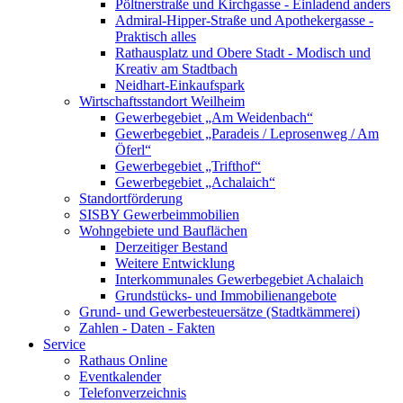
Pöltnerstraße und Kirchgasse - Einladend anders
Admiral-Hipper-Straße und Apothekergasse -
Praktisch alles
Rathausplatz und Obere Stadt - Modisch und
Kreativ am Stadtbach
Neidhart-Einkaufspark
Wirtschaftsstandort Weilheim
Gewerbegebiet „Am Weidenbach“
Gewerbegebiet „Paradeis / Leprosenweg / Am
Öferl“
Gewerbegebiet „Trifthof“
Gewerbegebiet „Achalaich“
Standortförderung
SISBY Gewerbeimmobilien
Wohngebiete und Bauflächen
Derzeitiger Bestand
Weitere Entwicklung
Interkommunales Gewerbegebiet Achalaich
Grundstücks- und Immobilienangebote
Grund- und Gewerbesteuersätze (Stadtkämmerei)
Zahlen - Daten - Fakten
Service
Rathaus Online
Eventkalender
Telefonverzeichnis