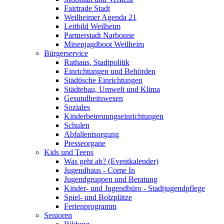
Fairtrade Stadt
Weilheimer Agenda 21
Leitbild Weilheim
Partnerstadt Narbonne
Minenjagdboot Weilheim
Bürgerservice
Rathaus, Stadtpolitik
Einrichtungen und Behörden
Städtische Einrichtungen
Städtebau, Umwelt und Klima
Gesundheitswesen
Soziales
Kinderbetreuungseinrichtungen
Schulen
Abfallentsorgung
Presseorgane
Kids und Teens
Was geht ab? (Eventkalender)
Jugendhaus - Come In
Jugendgruppen und Beratung
Kinder- und Jugendbüro - Stadtjugendpflege
Spiel- und Bolzplätze
Ferienprogramm
Senioren