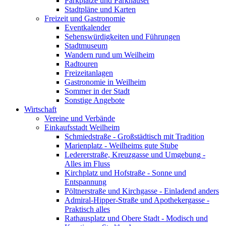
Parkplätze und Parkhäuser
Stadtpläne und Karten
Freizeit und Gastronomie
Eventkalender
Sehenswürdigkeiten und Führungen
Stadtmuseum
Wandern rund um Weilheim
Radtouren
Freizeitanlagen
Gastronomie in Weilheim
Sommer in der Stadt
Sonstige Angebote
Wirtschaft
Vereine und Verbände
Einkaufsstadt Weilheim
Schmiedstraße - Großstädtisch mit Tradition
Marienplatz - Weilheims gute Stube
Ledererstraße, Kreuzgasse und Umgebung -
Alles im Fluss
Kirchplatz und Hofstraße - Sonne und
Entspannung
Pöltnerstraße und Kirchgasse - Einladend anders
Admiral-Hipper-Straße und Apothekergasse -
Praktisch alles
Rathausplatz und Obere Stadt - Modisch und