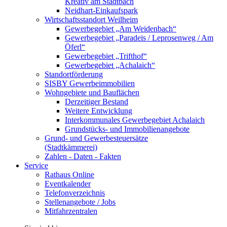
Kreativ am Stadtbach
Neidhart-Einkaufspark
Wirtschaftsstandort Weilheim
Gewerbegebiet „Am Weidenbach“
Gewerbegebiet „Paradeis / Leprosenweg / Am
Öferl“
Gewerbegebiet „Trifthof“
Gewerbegebiet „Achalaich“
Standortförderung
SISBY Gewerbeimmobilien
Wohngebiete und Bauflächen
Derzeitiger Bestand
Weitere Entwicklung
Interkommunales Gewerbegebiet Achalaich
Grundstücks- und Immobilienangebote
Grund- und Gewerbesteuersätze
(Stadtkämmerei)
Zahlen - Daten - Fakten
Service
Rathaus Online
Eventkalender
Telefonverzeichnis
Stellenangebote / Jobs
Mitfahrzentralen