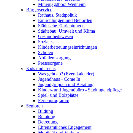
Minenjagdboot Weilheim
Bürgerservice
Rathaus, Stadtpolitik
Einrichtungen und Behörden
Städtische Einrichtungen
Städtebau, Umwelt und Klima
Gesundheitswesen
Soziales
Kinderbetreuungseinrichtungen
Schulen
Abfallentsorgung
Presseorgane
Kids und Teens
Was geht ab? (Eventkalender)
Jugendhaus - Come In
Jugendgruppen und Beratung
Kinder- und Jugendbüro - Stadtjugendpflege
Spiel- und Bolzplätze
Ferienprogramm
Senioren
Bildung
Beratung
Betreuung
Ehrenamtliches Engagement
Mobilität und Verkehr