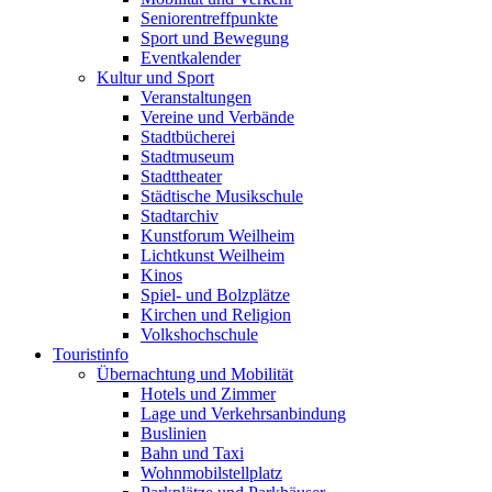
Seniorentreffpunkte
Sport und Bewegung
Eventkalender
Kultur und Sport
Veranstaltungen
Vereine und Verbände
Stadtbücherei
Stadtmuseum
Stadttheater
Städtische Musikschule
Stadtarchiv
Kunstforum Weilheim
Lichtkunst Weilheim
Kinos
Spiel- und Bolzplätze
Kirchen und Religion
Volkshochschule
Touristinfo
Übernachtung und Mobilität
Hotels und Zimmer
Lage und Verkehrsanbindung
Buslinien
Bahn und Taxi
Wohnmobilstellplatz