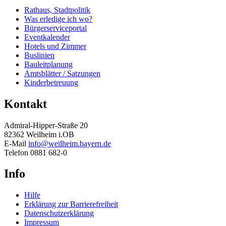
Rathaus, Stadtpolitik
Was erledige ich wo?
Bürgerserviceportal
Eventkalender
Hotels und Zimmer
Buslinien
Bauleitplanung
Amtsblätter / Satzungen
Kinderbetreuung
Kontakt
Admiral-Hipper-Straße 20
82362 Weilheim i.OB
E-Mail
info@weilheim.bayern.de
Telefon 0881 682-0
Info
Hilfe
Erklärung zur Barrierefreiheit
Datenschutzerklärung
Impressum