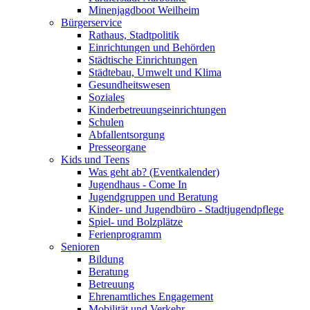
Minenjagdboot Weilheim
Bürgerservice
Rathaus, Stadtpolitik
Einrichtungen und Behörden
Städtische Einrichtungen
Städtebau, Umwelt und Klima
Gesundheitswesen
Soziales
Kinderbetreuungseinrichtungen
Schulen
Abfallentsorgung
Presseorgane
Kids und Teens
Was geht ab? (Eventkalender)
Jugendhaus - Come In
Jugendgruppen und Beratung
Kinder- und Jugendbüro - Stadtjugendpflege
Spiel- und Bolzplätze
Ferienprogramm
Senioren
Bildung
Beratung
Betreuung
Ehrenamtliches Engagement
Mobilität und Verkehr