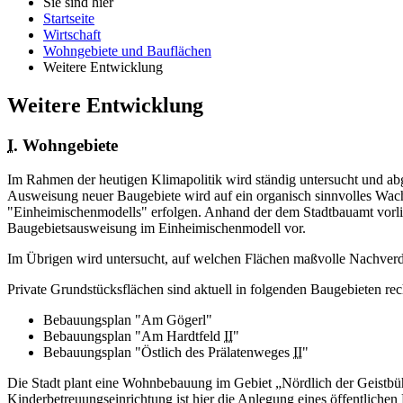
Sie sind hier
Startseite
Wirtschaft
Wohngebiete und Bauflächen
Weitere Entwicklung
Weitere Entwicklung
I.
Wohngebiete
Im Rahmen der heutigen Klimapolitik wird ständig untersucht und ab
Ausweisung neuer Baugebiete wird auf ein organisch sinnvolles Wach
"Einheimischenmodells" erfolgen. Anhand der dem Stadtbauamt vorlieg
Baugebietsausweisung im Einheimischenmodell vor.
Im Übrigen wird untersucht, auf welchen Flächen maßvolle Nachverd
Private Grundstücksflächen sind aktuell in folgenden Baugebieten rech
Bebauungsplan "Am Gögerl"
Bebauungsplan "Am Hardtfeld
II
"
Bebauungsplan "Östlich des Prälatenweges
II
"
Die Stadt plant eine Wohnbebauung im Gebiet „Nördlich der Geistbü
Kinderbetreuungseinrichtung ist hier die Anlegung eines öffentliche