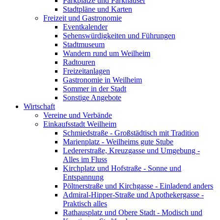
Parkplätze und Parkhäuser
Stadtpläne und Karten
Freizeit und Gastronomie
Eventkalender
Sehenswürdigkeiten und Führungen
Stadtmuseum
Wandern rund um Weilheim
Radtouren
Freizeitanlagen
Gastronomie in Weilheim
Sommer in der Stadt
Sonstige Angebote
Wirtschaft
Vereine und Verbände
Einkaufsstadt Weilheim
Schmiedstraße - Großstädtisch mit Tradition
Marienplatz - Weilheims gute Stube
Ledererstraße, Kreuzgasse und Umgebung -
Alles im Fluss
Kirchplatz und Hofstraße - Sonne und
Entspannung
Pöltnerstraße und Kirchgasse - Einladend anders
Admiral-Hipper-Straße und Apothekergasse -
Praktisch alles
Rathausplatz und Obere Stadt - Modisch und