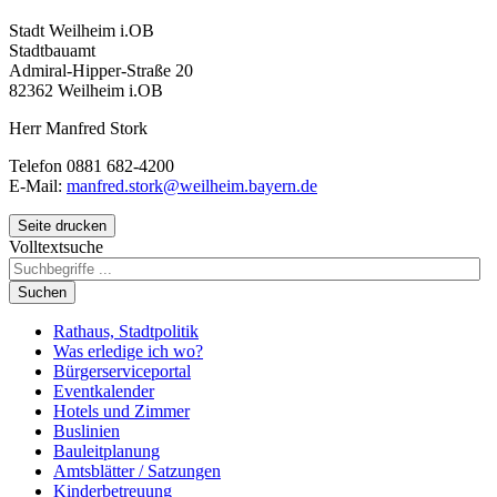
Stadt Weilheim i.OB
Stadtbauamt
Admiral-Hipper-Straße 20
82362 Weilheim i.OB
Herr Manfred Stork
Telefon 0881 682-4200
E-Mail:
manfred.stork@weilheim.bayern.de
Seite drucken
Volltextsuche
Suchen
Rathaus, Stadtpolitik
Was erledige ich wo?
Bürgerserviceportal
Eventkalender
Hotels und Zimmer
Buslinien
Bauleitplanung
Amtsblätter / Satzungen
Kinderbetreuung