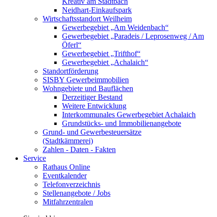
Kreativ am Stadtbach
Neidhart-Einkaufspark
Wirtschaftsstandort Weilheim
Gewerbegebiet „Am Weidenbach“
Gewerbegebiet „Paradeis / Leprosenweg / Am
Öferl“
Gewerbegebiet „Trifthof“
Gewerbegebiet „Achalaich“
Standortförderung
SISBY Gewerbeimmobilien
Wohngebiete und Bauflächen
Derzeitiger Bestand
Weitere Entwicklung
Interkommunales Gewerbegebiet Achalaich
Grundstücks- und Immobilienangebote
Grund- und Gewerbesteuersätze
(Stadtkämmerei)
Zahlen - Daten - Fakten
Service
Rathaus Online
Eventkalender
Telefonverzeichnis
Stellenangebote / Jobs
Mitfahrzentralen