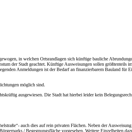
gewogen, in welchen Ortsrandlagen sich künftige bauliche Abrundunge
stum der Stadt geachtet. Künftige Ausweisungen sollen größtenteils 
enden Anmeldungen ist der Bedarf an finanzierbarem Bauland für Einhe
ichtungen möglich sind.
tskräftig ausgewiesen. Die Stadt hat hierbei leider kein Belegungsrecht
helstraße“- auch dies auf rein privaten Flächen. Neben der Ausweisu
n Bürgerparks / Begegnungsfläche vorgesehen. Weitere Einzelheiten da