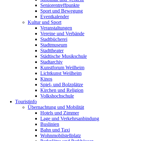
Seniorentreffpunkte
Sport und Bewegung
Eventkalender
Kultur und Sport
Veranstaltungen
Vereine und Verbände
Stadtbücherei
Stadtmuseum
Stadttheater
Städtische Musikschule
Stadtarchiv
Kunstforum Weilheim
Lichtkunst Weilheim
Kinos
Spiel- und Bolzplätze
Kirchen und Religion
Volkshochschule
Touristinfo
Übernachtung und Mobilität
Hotels und Zimmer
Lage und Verkehrsanbindung
Buslinien
Bahn und Taxi
Wohnmobilstellplatz