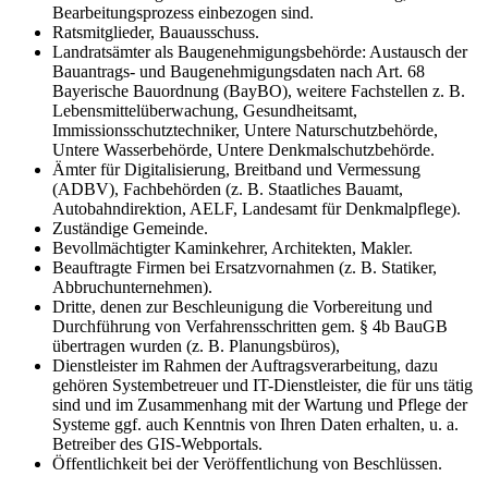
Bearbeitungsprozess einbezogen sind.
Ratsmitglieder, Bauausschuss.
Landratsämter als Baugenehmigungsbehörde: Austausch der
Bauantrags- und Baugenehmigungsdaten nach Art. 68
Bayerische Bauordnung (BayBO), weitere Fachstellen z. B.
Lebensmittelüberwachung, Gesundheitsamt,
Immissionsschutztechniker, Untere Naturschutzbehörde,
Untere Wasserbehörde, Untere Denkmalschutzbehörde.
Ämter für Digitalisierung, Breitband und Vermessung
(ADBV), Fachbehörden (z. B. Staatliches Bauamt,
Autobahndirektion, AELF, Landesamt für Denkmalpflege).
Zuständige Gemeinde.
Bevollmächtigter Kaminkehrer, Architekten, Makler.
Beauftragte Firmen bei Ersatzvornahmen (z. B. Statiker,
Abbruchunternehmen).
Dritte, denen zur Beschleunigung die Vorbereitung und
Durchführung von Verfahrensschritten gem. § 4b BauGB
übertragen wurden (z. B. Planungsbüros),
Dienstleister im Rahmen der Auftragsverarbeitung, dazu
gehören Systembetreuer und IT-Dienstleister, die für uns tätig
sind und im Zusammenhang mit der Wartung und Pflege der
Systeme ggf. auch Kenntnis von Ihren Daten erhalten, u. a.
Betreiber des GIS-Webportals.
Öffentlichkeit bei der Veröffentlichung von Beschlüssen.