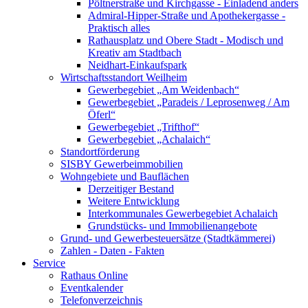
Pöltnerstraße und Kirchgasse - Einladend anders
Admiral-Hipper-Straße und Apothekergasse -
Praktisch alles
Rathausplatz und Obere Stadt - Modisch und
Kreativ am Stadtbach
Neidhart-Einkaufspark
Wirtschaftsstandort Weilheim
Gewerbegebiet „Am Weidenbach“
Gewerbegebiet „Paradeis / Leprosenweg / Am
Öferl“
Gewerbegebiet „Trifthof“
Gewerbegebiet „Achalaich“
Standortförderung
SISBY Gewerbeimmobilien
Wohngebiete und Bauflächen
Derzeitiger Bestand
Weitere Entwicklung
Interkommunales Gewerbegebiet Achalaich
Grundstücks- und Immobilienangebote
Grund- und Gewerbesteuersätze (Stadtkämmerei)
Zahlen - Daten - Fakten
Service
Rathaus Online
Eventkalender
Telefonverzeichnis