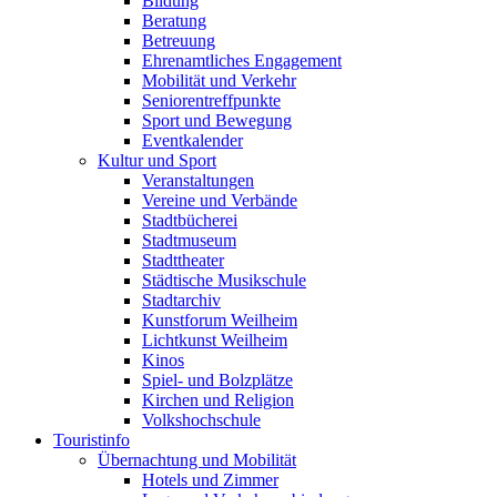
Bildung
Beratung
Betreuung
Ehrenamtliches Engagement
Mobilität und Verkehr
Seniorentreffpunkte
Sport und Bewegung
Eventkalender
Kultur und Sport
Veranstaltungen
Vereine und Verbände
Stadtbücherei
Stadtmuseum
Stadttheater
Städtische Musikschule
Stadtarchiv
Kunstforum Weilheim
Lichtkunst Weilheim
Kinos
Spiel- und Bolzplätze
Kirchen und Religion
Volkshochschule
Touristinfo
Übernachtung und Mobilität
Hotels und Zimmer