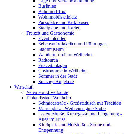
Lage und Verkehrsanbindung
Buslinien
Bahn und Taxi
Wohnmobilstellplatz
Parkplätze und Parkhäuser
Stadtpläne und Karten
Freizeit und Gastronomie
Eventkalender
Sehenswürdigkeiten und Führungen
Stadtmuseum
Wandern rund um Weilheim
Radtouren
Freizeitanlagen
Gastronomie in Weilheim
Sommer in der Stadt
Sonstige Angebote
Wirtschaft
Vereine und Verbände
Einkaufsstadt Weilheim
Schmiedstraße - Großstädtisch mit Tradition
Marienplatz - Weilheims gute Stube
Ledererstraße, Kreuzgasse und Umgebung -
Alles im Fluss
Kirchplatz und Hofstraße - Sonne und
Entspannung