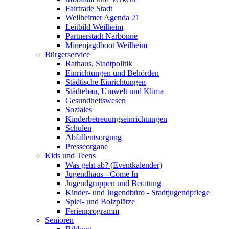
Fairtrade Stadt
Weilheimer Agenda 21
Leitbild Weilheim
Partnerstadt Narbonne
Minenjagdboot Weilheim
Bürgerservice
Rathaus, Stadtpolitik
Einrichtungen und Behörden
Städtische Einrichtungen
Städtebau, Umwelt und Klima
Gesundheitswesen
Soziales
Kinderbetreuungseinrichtungen
Schulen
Abfallentsorgung
Presseorgane
Kids und Teens
Was geht ab? (Eventkalender)
Jugendhaus - Come In
Jugendgruppen und Beratung
Kinder- und Jugendbüro - Stadtjugendpflege
Spiel- und Bolzplätze
Ferienprogramm
Senioren