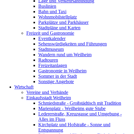
Lage und Verkehrsanbindung
Buslinien
Bahn und Taxi
Wohnmobilstellplatz
Parkplätze und Parkhäuser
Stadtpläne und Karten
Freizeit und Gastronomie
Eventkalender
Sehenswürdigkeiten und Führungen
Stadtmuseum
Wandern rund um Weilheim
Radtouren
Freizeitanlagen
Gastronomie in Weilheim
Sommer in der Stadt
Sonstige Angebote
Wirtschaft
Vereine und Verbände
Einkaufsstadt Weilheim
Schmiedstraße - Großstädtisch mit Tradition
Marienplatz - Weilheims gute Stube
Ledererstraße, Kreuzgasse und Umgebung -
Alles im Fluss
Kirchplatz und Hofstraße - Sonne und
Entspannung