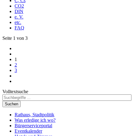
C, Cs
CO2
DIN
e. V.
etc.
FAQ
Seite 1 von 3
1
2
3
Volltextsuche
Suchen
Rathaus, Stadtpolitik
Was erledige ich wo?
Bürgerserviceportal
Eventkalender