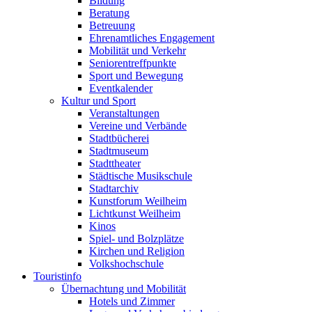
Bildung
Beratung
Betreuung
Ehrenamtliches Engagement
Mobilität und Verkehr
Seniorentreffpunkte
Sport und Bewegung
Eventkalender
Kultur und Sport
Veranstaltungen
Vereine und Verbände
Stadtbücherei
Stadtmuseum
Stadttheater
Städtische Musikschule
Stadtarchiv
Kunstforum Weilheim
Lichtkunst Weilheim
Kinos
Spiel- und Bolzplätze
Kirchen und Religion
Volkshochschule
Touristinfo
Übernachtung und Mobilität
Hotels und Zimmer