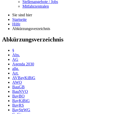
Stellenangebote / Jobs
Mitfahrzentralen
Sie sind hier
Startseite
Hilfe
Abkürzungsverzeichnis
Abkürzungsverzeichnis
§
Abs.
AG
Agenda 2030
allg.
Art.
AVBayKiBiG
AWO
BauGB
BauNVO
BayBO
BayKiBiG
BayRS
BayStrWG