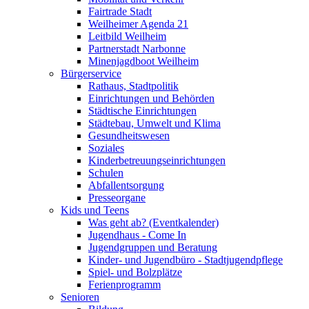
Fairtrade Stadt
Weilheimer Agenda 21
Leitbild Weilheim
Partnerstadt Narbonne
Minenjagdboot Weilheim
Bürgerservice
Rathaus, Stadtpolitik
Einrichtungen und Behörden
Städtische Einrichtungen
Städtebau, Umwelt und Klima
Gesundheitswesen
Soziales
Kinderbetreuungseinrichtungen
Schulen
Abfallentsorgung
Presseorgane
Kids und Teens
Was geht ab? (Eventkalender)
Jugendhaus - Come In
Jugendgruppen und Beratung
Kinder- und Jugendbüro - Stadtjugendpflege
Spiel- und Bolzplätze
Ferienprogramm
Senioren