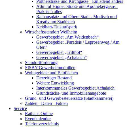
Pöltnerstraße und Kirchgasse - Einladend anders
Admiral-Hipper-Straße und Apothekergasse -
Praktisch alles
Rathausplatz und Obere Stadt - Modisch und
Kreativ am Stadtbach
Neidhart-Einkaufspark
Wirtschaftsstandort Weilheim
Gewerbegebiet „Am Weidenbach“
Gewerbegebiet „Paradeis / Leprosenweg / Am
Öferl“
Gewerbegebiet „Trifthof“
Gewerbegebiet „Achalaich“
Standortförderung
SISBY Gewerbeimmobilien
Wohngebiete und Bauflächen
Derzeitiger Bestand
Weitere Entwicklung
Interkommunales Gewerbegebiet Achalaich
Grundstücks- und Immobilienangebote
Grund- und Gewerbesteuersätze (Stadtkämmerei)
Zahlen - Daten - Fakten
Service
Rathaus Online
Eventkalender
Telefonverzeichnis