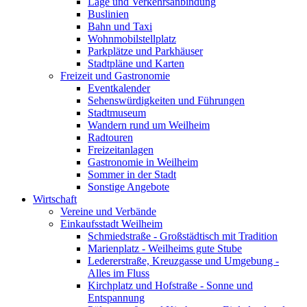
Lage und Verkehrsanbindung
Buslinien
Bahn und Taxi
Wohnmobilstellplatz
Parkplätze und Parkhäuser
Stadtpläne und Karten
Freizeit und Gastronomie
Eventkalender
Sehenswürdigkeiten und Führungen
Stadtmuseum
Wandern rund um Weilheim
Radtouren
Freizeitanlagen
Gastronomie in Weilheim
Sommer in der Stadt
Sonstige Angebote
Wirtschaft
Vereine und Verbände
Einkaufsstadt Weilheim
Schmiedstraße - Großstädtisch mit Tradition
Marienplatz - Weilheims gute Stube
Ledererstraße, Kreuzgasse und Umgebung -
Alles im Fluss
Kirchplatz und Hofstraße - Sonne und
Entspannung