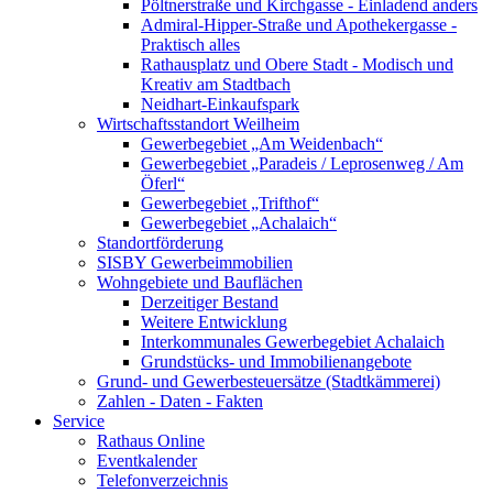
Pöltnerstraße und Kirchgasse - Einladend anders
Admiral-Hipper-Straße und Apothekergasse -
Praktisch alles
Rathausplatz und Obere Stadt - Modisch und
Kreativ am Stadtbach
Neidhart-Einkaufspark
Wirtschaftsstandort Weilheim
Gewerbegebiet „Am Weidenbach“
Gewerbegebiet „Paradeis / Leprosenweg / Am
Öferl“
Gewerbegebiet „Trifthof“
Gewerbegebiet „Achalaich“
Standortförderung
SISBY Gewerbeimmobilien
Wohngebiete und Bauflächen
Derzeitiger Bestand
Weitere Entwicklung
Interkommunales Gewerbegebiet Achalaich
Grundstücks- und Immobilienangebote
Grund- und Gewerbesteuersätze (Stadtkämmerei)
Zahlen - Daten - Fakten
Service
Rathaus Online
Eventkalender
Telefonverzeichnis