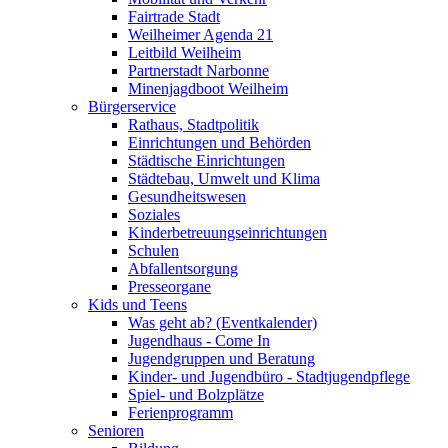
Fairtrade Stadt
Weilheimer Agenda 21
Leitbild Weilheim
Partnerstadt Narbonne
Minenjagdboot Weilheim
Bürgerservice
Rathaus, Stadtpolitik
Einrichtungen und Behörden
Städtische Einrichtungen
Städtebau, Umwelt und Klima
Gesundheitswesen
Soziales
Kinderbetreuungseinrichtungen
Schulen
Abfallentsorgung
Presseorgane
Kids und Teens
Was geht ab? (Eventkalender)
Jugendhaus - Come In
Jugendgruppen und Beratung
Kinder- und Jugendbüro - Stadtjugendpflege
Spiel- und Bolzplätze
Ferienprogramm
Senioren