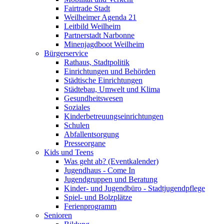
Fairtrade Stadt
Weilheimer Agenda 21
Leitbild Weilheim
Partnerstadt Narbonne
Minenjagdboot Weilheim
Bürgerservice
Rathaus, Stadtpolitik
Einrichtungen und Behörden
Städtische Einrichtungen
Städtebau, Umwelt und Klima
Gesundheitswesen
Soziales
Kinderbetreuungseinrichtungen
Schulen
Abfallentsorgung
Presseorgane
Kids und Teens
Was geht ab? (Eventkalender)
Jugendhaus - Come In
Jugendgruppen und Beratung
Kinder- und Jugendbüro - Stadtjugendpflege
Spiel- und Bolzplätze
Ferienprogramm
Senioren