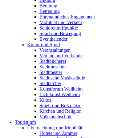
Bildung
Beratung
Betreuung
Ehrenamtliches Engagement
Mobilität und Verkehr
Seniorentreffpunkte
Sport und Bewegung
Eventkalender
Kultur und Sport
Veranstaltungen
Vereine und Verbände
Stadtbücherei
Stadtmuseum
Stadttheater
Städtische Musikschule
Stadtarchiv
Kunstforum Weilheim
Lichtkunst Weilheim
Kinos
Spiel- und Bolzplätze
Kirchen und Religion
Volkshochschule
Touristinfo
Übernachtung und Mobilität
Hotels und Zimmer