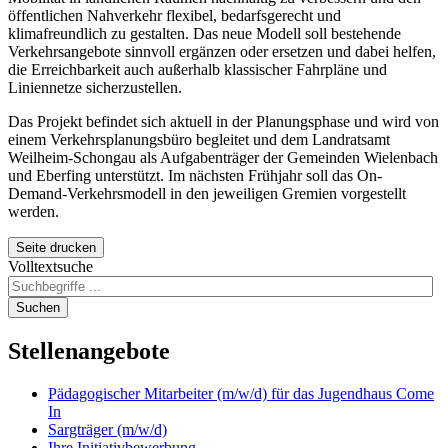
öffentlichen Nahverkehr flexibel, bedarfsgerecht und
klimafreundlich zu gestalten. Das neue Modell soll bestehende
Verkehrsangebote sinnvoll ergänzen oder ersetzen und dabei helfen,
die Erreichbarkeit auch außerhalb klassischer Fahrpläne und
Liniennetze sicherzustellen.
Das Projekt befindet sich aktuell in der Planungsphase und wird von
einem Verkehrsplanungsbüro begleitet und dem Landratsamt
Weilheim-Schongau als Aufgabenträger der Gemeinden Wielenbach
und Eberfing unterstützt. Im nächsten Frühjahr soll das
On-
Demand
-Verkehrsmodell in den jeweiligen Gremien vorgestellt
werden.
Seite drucken
Volltextsuche
Suchen
Stellenangebote
Pädagogischer Mitarbeiter (m/w/d) für das Jugendhaus Come
In
Sargträger (m/w/d)
Ihre Initiativbewerbung