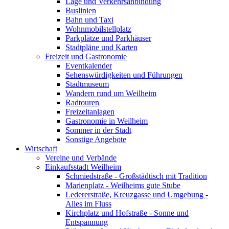
Lage und Verkehrsanbindung
Buslinien
Bahn und Taxi
Wohnmobilstellplatz
Parkplätze und Parkhäuser
Stadtpläne und Karten
Freizeit und Gastronomie
Eventkalender
Sehenswürdigkeiten und Führungen
Stadtmuseum
Wandern rund um Weilheim
Radtouren
Freizeitanlagen
Gastronomie in Weilheim
Sommer in der Stadt
Sonstige Angebote
Wirtschaft
Vereine und Verbände
Einkaufsstadt Weilheim
Schmiedstraße - Großstädtisch mit Tradition
Marienplatz - Weilheims gute Stube
Ledererstraße, Kreuzgasse und Umgebung -
Alles im Fluss
Kirchplatz und Hofstraße - Sonne und
Entspannung