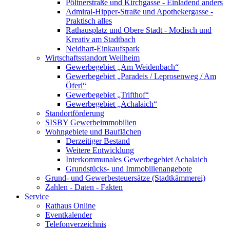
Pöltnerstraße und Kirchgasse - Einladend anders
Admiral-Hipper-Straße und Apothekergasse -
Praktisch alles
Rathausplatz und Obere Stadt - Modisch und
Kreativ am Stadtbach
Neidhart-Einkaufspark
Wirtschaftsstandort Weilheim
Gewerbegebiet „Am Weidenbach“
Gewerbegebiet „Paradeis / Leprosenweg / Am
Öferl“
Gewerbegebiet „Trifthof“
Gewerbegebiet „Achalaich“
Standortförderung
SISBY Gewerbeimmobilien
Wohngebiete und Bauflächen
Derzeitiger Bestand
Weitere Entwicklung
Interkommunales Gewerbegebiet Achalaich
Grundstücks- und Immobilienangebote
Grund- und Gewerbesteuersätze (Stadtkämmerei)
Zahlen - Daten - Fakten
Service
Rathaus Online
Eventkalender
Telefonverzeichnis