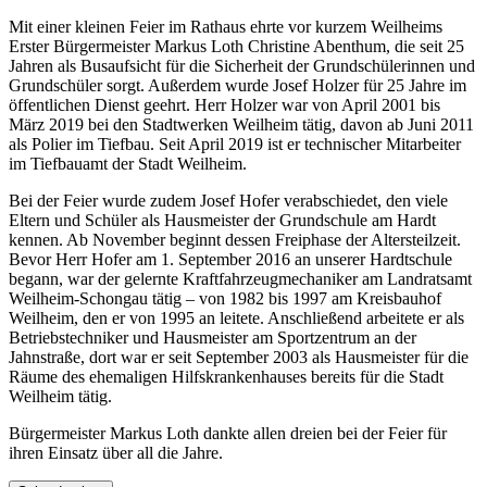
Mit einer kleinen Feier im Rathaus ehrte vor kurzem Weilheims
Erster Bürgermeister Markus Loth Christine Abenthum, die seit 25
Jahren als Busaufsicht für die Sicherheit der Grundschülerinnen und
Grundschüler sorgt. Außerdem wurde Josef Holzer für 25 Jahre im
öffentlichen Dienst geehrt. Herr Holzer war von April 2001 bis
März 2019 bei den Stadtwerken Weilheim tätig, davon ab Juni 2011
als Polier im Tiefbau. Seit April 2019 ist er technischer Mitarbeiter
im Tiefbauamt der Stadt Weilheim.
Bei der Feier wurde zudem Josef Hofer verabschiedet, den viele
Eltern und Schüler als Hausmeister der Grundschule am Hardt
kennen. Ab November beginnt dessen Freiphase der Altersteilzeit.
Bevor Herr Hofer am 1. September 2016 an unserer Hardtschule
begann, war der gelernte Kraftfahrzeugmechaniker am Landratsamt
Weilheim-Schongau tätig – von 1982 bis 1997 am Kreisbauhof
Weilheim, den er von 1995 an leitete. Anschließend arbeitete er als
Betriebstechniker und Hausmeister am Sportzentrum an der
Jahnstraße, dort war er seit September 2003 als Hausmeister für die
Räume des ehemaligen Hilfskrankenhauses bereits für die Stadt
Weilheim tätig.
Bürgermeister Markus Loth dankte allen dreien bei der Feier für
ihren Einsatz über all die Jahre.