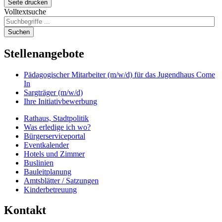
Seite drucken
Volltextsuche
Suchen
Stellenangebote
Pädagogischer Mitarbeiter (m/w/d) für das Jugendhaus Come
In
Sargträger (m/w/d)
Ihre Initiativbewerbung
Rathaus, Stadtpolitik
Was erledige ich wo?
Bürgerserviceportal
Eventkalender
Hotels und Zimmer
Buslinien
Bauleitplanung
Amtsblätter / Satzungen
Kinderbetreuung
Kontakt