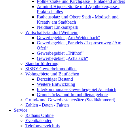
Pöltnerstraße und Kirchgasse - Einladend anders
Admiral-Hipper-Straße und Apothekergasse -
Praktisch alles
Rathausplatz und Obere Stadt - Modisch und
Kreativ am Stadtbach
Neidhart-Einkaufspark
Wirtschaftsstandort Weilheim
Gewerbegebiet „Am Weidenbach“
Gewerbegebiet „Paradeis / Leprosenweg / Am
Öferl“
Gewerbegebiet „Trifthof“
Gewerbegebiet „Achalaich“
Standortförderung
SISBY Gewerbeimmobilien
Wohngebiete und Bauflächen
Derzeitiger Bestand
Weitere Entwicklung
Interkommunales Gewerbegebiet Achalaich
Grundstücks- und Immobilienangebote
Grund- und Gewerbesteuersätze (Stadtkämmerei)
Zahlen - Daten - Fakten
Service
Rathaus Online
Eventkalender
Telefonverzeichnis