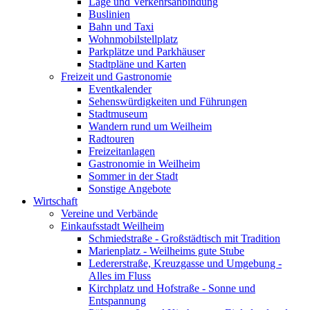
Lage und Verkehrsanbindung
Buslinien
Bahn und Taxi
Wohnmobilstellplatz
Parkplätze und Parkhäuser
Stadtpläne und Karten
Freizeit und Gastronomie
Eventkalender
Sehenswürdigkeiten und Führungen
Stadtmuseum
Wandern rund um Weilheim
Radtouren
Freizeitanlagen
Gastronomie in Weilheim
Sommer in der Stadt
Sonstige Angebote
Wirtschaft
Vereine und Verbände
Einkaufsstadt Weilheim
Schmiedstraße - Großstädtisch mit Tradition
Marienplatz - Weilheims gute Stube
Ledererstraße, Kreuzgasse und Umgebung -
Alles im Fluss
Kirchplatz und Hofstraße - Sonne und
Entspannung