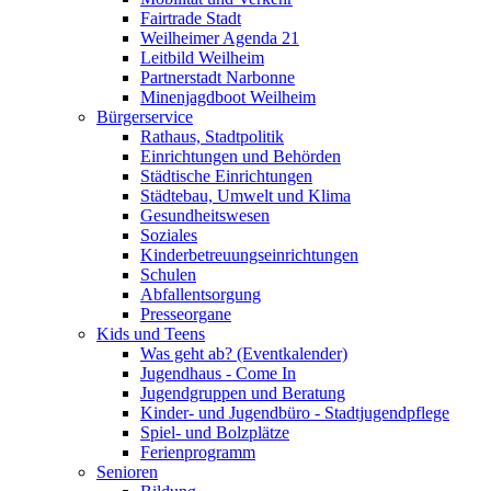
Fairtrade Stadt
Weilheimer Agenda 21
Leitbild Weilheim
Partnerstadt Narbonne
Minenjagdboot Weilheim
Bürgerservice
Rathaus, Stadtpolitik
Einrichtungen und Behörden
Städtische Einrichtungen
Städtebau, Umwelt und Klima
Gesundheitswesen
Soziales
Kinderbetreuungseinrichtungen
Schulen
Abfallentsorgung
Presseorgane
Kids und Teens
Was geht ab? (Eventkalender)
Jugendhaus - Come In
Jugendgruppen und Beratung
Kinder- und Jugendbüro - Stadtjugendpflege
Spiel- und Bolzplätze
Ferienprogramm
Senioren