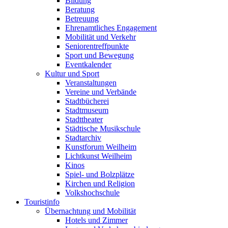
Bildung
Beratung
Betreuung
Ehrenamtliches Engagement
Mobilität und Verkehr
Seniorentreffpunkte
Sport und Bewegung
Eventkalender
Kultur und Sport
Veranstaltungen
Vereine und Verbände
Stadtbücherei
Stadtmuseum
Stadttheater
Städtische Musikschule
Stadtarchiv
Kunstforum Weilheim
Lichtkunst Weilheim
Kinos
Spiel- und Bolzplätze
Kirchen und Religion
Volkshochschule
Touristinfo
Übernachtung und Mobilität
Hotels und Zimmer