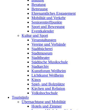
Bildung
Beratung
Betreuung
Ehrenamtliches Engagement
Mobilität und Verkehr
Seniorentreffpunkte
Sport und Bewegung
Eventkalender
Kultur und Sport
Veranstaltungen
Vereine und Verbände
Stadtbücherei
Stadtmuseum
Stadttheater
Städtische Musikschule
Stadtarchiv
Kunstforum Weilheim
Lichtkunst Weilheim
Kinos
Spiel- und Bolzplätze
Kirchen und Religion
Volkshochschule
Touristinfo
Übernachtung und Mobilität
Hotels und Zimmer