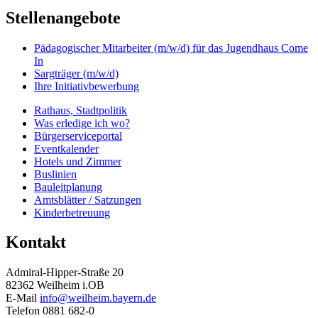
Stellenangebote
Pädagogischer Mitarbeiter (m/w/d) für das Jugendhaus Come
In
Sargträger (m/w/d)
Ihre Initiativbewerbung
Rathaus, Stadtpolitik
Was erledige ich wo?
Bürgerserviceportal
Eventkalender
Hotels und Zimmer
Buslinien
Bauleitplanung
Amtsblätter / Satzungen
Kinderbetreuung
Kontakt
Admiral-Hipper-Straße 20
82362 Weilheim i.OB
E-Mail
info@weilheim.bayern.de
Telefon 0881 682-0