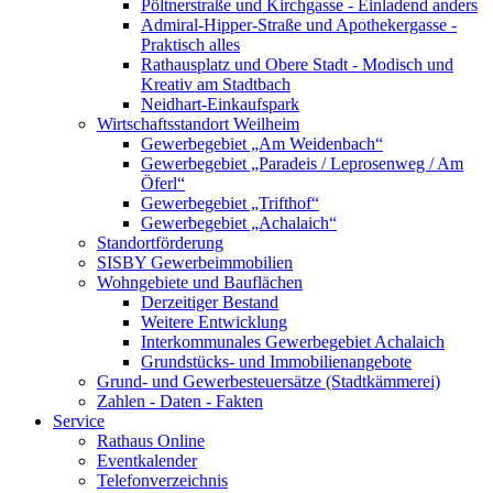
Pöltnerstraße und Kirchgasse - Einladend anders
Admiral-Hipper-Straße und Apothekergasse -
Praktisch alles
Rathausplatz und Obere Stadt - Modisch und
Kreativ am Stadtbach
Neidhart-Einkaufspark
Wirtschaftsstandort Weilheim
Gewerbegebiet „Am Weidenbach“
Gewerbegebiet „Paradeis / Leprosenweg / Am
Öferl“
Gewerbegebiet „Trifthof“
Gewerbegebiet „Achalaich“
Standortförderung
SISBY Gewerbeimmobilien
Wohngebiete und Bauflächen
Derzeitiger Bestand
Weitere Entwicklung
Interkommunales Gewerbegebiet Achalaich
Grundstücks- und Immobilienangebote
Grund- und Gewerbesteuersätze (Stadtkämmerei)
Zahlen - Daten - Fakten
Service
Rathaus Online
Eventkalender
Telefonverzeichnis