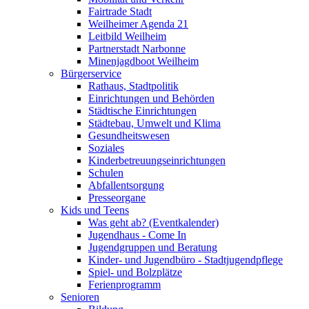
Fairtrade Stadt
Weilheimer Agenda 21
Leitbild Weilheim
Partnerstadt Narbonne
Minenjagdboot Weilheim
Bürgerservice
Rathaus, Stadtpolitik
Einrichtungen und Behörden
Städtische Einrichtungen
Städtebau, Umwelt und Klima
Gesundheitswesen
Soziales
Kinderbetreuungseinrichtungen
Schulen
Abfallentsorgung
Presseorgane
Kids und Teens
Was geht ab? (Eventkalender)
Jugendhaus - Come In
Jugendgruppen und Beratung
Kinder- und Jugendbüro - Stadtjugendpflege
Spiel- und Bolzplätze
Ferienprogramm
Senioren