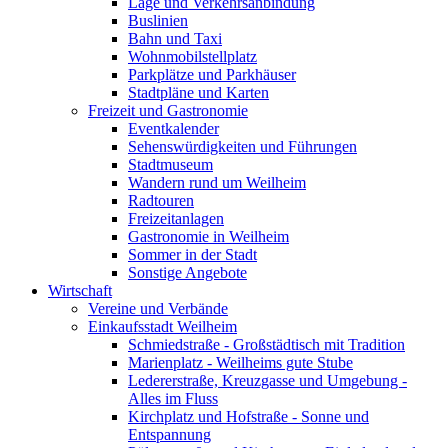
Lage und Verkehrsanbindung
Buslinien
Bahn und Taxi
Wohnmobilstellplatz
Parkplätze und Parkhäuser
Stadtpläne und Karten
Freizeit und Gastronomie
Eventkalender
Sehenswürdigkeiten und Führungen
Stadtmuseum
Wandern rund um Weilheim
Radtouren
Freizeitanlagen
Gastronomie in Weilheim
Sommer in der Stadt
Sonstige Angebote
Wirtschaft
Vereine und Verbände
Einkaufsstadt Weilheim
Schmiedstraße - Großstädtisch mit Tradition
Marienplatz - Weilheims gute Stube
Ledererstraße, Kreuzgasse und Umgebung -
Alles im Fluss
Kirchplatz und Hofstraße - Sonne und
Entspannung