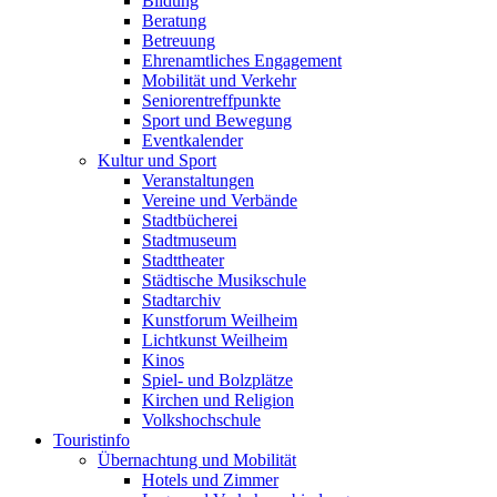
Bildung
Beratung
Betreuung
Ehrenamtliches Engagement
Mobilität und Verkehr
Seniorentreffpunkte
Sport und Bewegung
Eventkalender
Kultur und Sport
Veranstaltungen
Vereine und Verbände
Stadtbücherei
Stadtmuseum
Stadttheater
Städtische Musikschule
Stadtarchiv
Kunstforum Weilheim
Lichtkunst Weilheim
Kinos
Spiel- und Bolzplätze
Kirchen und Religion
Volkshochschule
Touristinfo
Übernachtung und Mobilität
Hotels und Zimmer