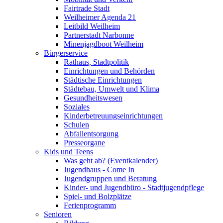
Fairtrade Stadt
Weilheimer Agenda 21
Leitbild Weilheim
Partnerstadt Narbonne
Minenjagdboot Weilheim
Bürgerservice
Rathaus, Stadtpolitik
Einrichtungen und Behörden
Städtische Einrichtungen
Städtebau, Umwelt und Klima
Gesundheitswesen
Soziales
Kinderbetreuungseinrichtungen
Schulen
Abfallentsorgung
Presseorgane
Kids und Teens
Was geht ab? (Eventkalender)
Jugendhaus - Come In
Jugendgruppen und Beratung
Kinder- und Jugendbüro - Stadtjugendpflege
Spiel- und Bolzplätze
Ferienprogramm
Senioren