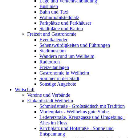
Lage und Verkehrsanbindung
Buslinien
Bahn und Taxi
Wohnmobilstellplatz
Parkplätze und Parkhäuser
Stadtpläne und Karten
Freizeit und Gastronomie
Eventkalender
Sehenswürdigkeiten und Führungen
Stadtmuseum
Wandern rund um Weilheim
Radtouren
Freizeitanlagen
Gastronomie in Weilheim
Sommer in der Stadt
Sonstige Angebote
Wirtschaft
Vereine und Verbände
Einkaufsstadt Weilheim
Schmiedstraße - Großstädtisch mit Tradition
Marienplatz - Weilheims gute Stube
Ledererstraße, Kreuzgasse und Umgebung -
Alles im Fluss
Kirchplatz und Hofstraße - Sonne und
Entspannung