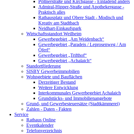
Pöltnerstraße und Kirchgasse - Einladend anders
Admiral-Hipper-Straße und Apothekergasse -
Praktisch alles
Rathausplatz und Obere Stadt - Modisch und
Kreativ am Stadtbach
Neidhart-Einkaufspark
Wirtschaftsstandort Weilheim
Gewerbegebiet „Am Weidenbach“
Gewerbegebiet „Paradeis / Leprosenweg / Am
Öferl“
Gewerbegebiet „Trifthof“
Gewerbegebiet „Achalaich“
Standortförderung
SISBY Gewerbeimmobilien
Wohngebiete und Bauflächen
Derzeitiger Bestand
Weitere Entwicklung
Interkommunales Gewerbegebiet Achalaich
Grundstücks- und Immobilienangebote
Grund- und Gewerbesteuersätze (Stadtkämmerei)
Zahlen - Daten - Fakten
Service
Rathaus Online
Eventkalender
Telefonverzeichnis