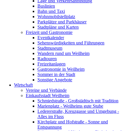
Lage und Verkehrsanbindung
Buslinien
Bahn und Taxi
Wohnmobilstellplatz
Parkplätze und Parkhäuser
Stadtpläne und Karten
Freizeit und Gastronomie
Eventkalender
Sehenswürdigkeiten und Führungen
Stadtmuseum
Wandern rund um Weilheim
Radtouren
Freizeitanlagen
Gastronomie in Weilheim
Sommer in der Stadt
Sonstige Angebote
Wirtschaft
Vereine und Verbände
Einkaufsstadt Weilheim
Schmiedstraße - Großstädtisch mit Tradition
Marienplatz - Weilheims gute Stube
Ledererstraße, Kreuzgasse und Umgebung -
Alles im Fluss
Kirchplatz und Hofstraße - Sonne und
Entspannung