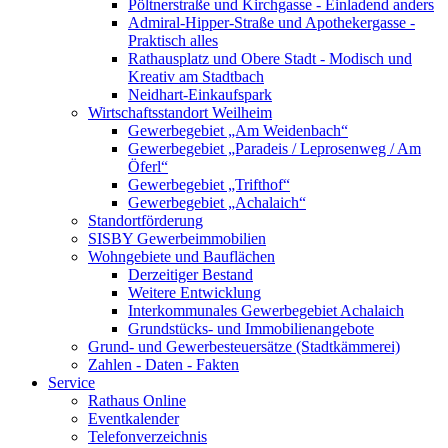
Pöltnerstraße und Kirchgasse - Einladend anders
Admiral-Hipper-Straße und Apothekergasse -
Praktisch alles
Rathausplatz und Obere Stadt - Modisch und
Kreativ am Stadtbach
Neidhart-Einkaufspark
Wirtschaftsstandort Weilheim
Gewerbegebiet „Am Weidenbach“
Gewerbegebiet „Paradeis / Leprosenweg / Am
Öferl“
Gewerbegebiet „Trifthof“
Gewerbegebiet „Achalaich“
Standortförderung
SISBY Gewerbeimmobilien
Wohngebiete und Bauflächen
Derzeitiger Bestand
Weitere Entwicklung
Interkommunales Gewerbegebiet Achalaich
Grundstücks- und Immobilienangebote
Grund- und Gewerbesteuersätze (Stadtkämmerei)
Zahlen - Daten - Fakten
Service
Rathaus Online
Eventkalender
Telefonverzeichnis