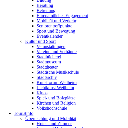
Bildung
Beratung
Betreuung
Ehrenamtliches Engagement
Mobilität und Verkehr
Seniorentreffpunkte
Sport und Bewegung
Eventkalender
Kultur und Sport
Veranstaltungen
Vereine und Verbände
Stadtbücherei
Stadtmuseum
Stadttheater
Städtische Musikschule
Stadtarchiv
Kunstforum Weilheim
Lichtkunst Weilheim
Kinos
Spiel- und Bolzplätze
Kirchen und Religion
Volkshochschule
Touristinfo
Übernachtung und Mobilität
Hotels und Zimmer