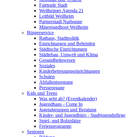
Fairtrade Stadt
Weilheimer Agenda 21
Leitbild Weilheim
Partnerstadt Narbonne
Minenjagdboot Weilheim
Bürgerservice
Rathaus, Stadtpolitik
Einrichtungen und Behörden
Städtische Einrichtungen
Städtebau, Umwelt und Klima
Gesundheitswesen
Soziales
Kinderbetreuungseinrichtungen
Schulen
Abfallentsorgung
Presseorgane
Kids und Teens
Was geht ab? (Eventkalender)
Jugendhaus - Come In
Jugendgruppen und Beratung
Kinder- und Jugendbüro - Stadtjugendpflege
Spiel- und Bolzplätze
Ferienprogramm
Senioren