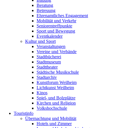
Bildung
Beratung
Betreuung
Ehrenamtliches Engagement
Mobilität und Verkehr
Seniorentreffpunkte
Sport und Bewegung
Eventkalender
Kultur und Sport
Veranstaltungen
Vereine und Verbände
Stadtbücherei
Stadtmuseum
Stadttheater
Städtische Musikschule
Stadtarchiv
Kunstforum Weilheim
Lichtkunst Weilheim
Kinos
Spiel- und Bolzplätze
Kirchen und Religion
Volkshochschule
Touristinfo
Übernachtung und Mobilität
Hotels und Zimmer