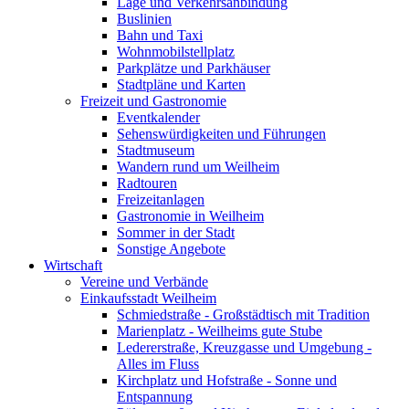
Lage und Verkehrsanbindung
Buslinien
Bahn und Taxi
Wohnmobilstellplatz
Parkplätze und Parkhäuser
Stadtpläne und Karten
Freizeit und Gastronomie
Eventkalender
Sehenswürdigkeiten und Führungen
Stadtmuseum
Wandern rund um Weilheim
Radtouren
Freizeitanlagen
Gastronomie in Weilheim
Sommer in der Stadt
Sonstige Angebote
Wirtschaft
Vereine und Verbände
Einkaufsstadt Weilheim
Schmiedstraße - Großstädtisch mit Tradition
Marienplatz - Weilheims gute Stube
Ledererstraße, Kreuzgasse und Umgebung -
Alles im Fluss
Kirchplatz und Hofstraße - Sonne und
Entspannung