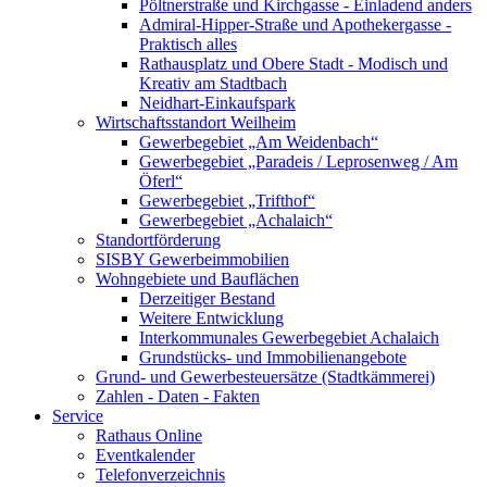
Pöltnerstraße und Kirchgasse - Einladend anders
Admiral-Hipper-Straße und Apothekergasse -
Praktisch alles
Rathausplatz und Obere Stadt - Modisch und
Kreativ am Stadtbach
Neidhart-Einkaufspark
Wirtschaftsstandort Weilheim
Gewerbegebiet „Am Weidenbach“
Gewerbegebiet „Paradeis / Leprosenweg / Am
Öferl“
Gewerbegebiet „Trifthof“
Gewerbegebiet „Achalaich“
Standortförderung
SISBY Gewerbeimmobilien
Wohngebiete und Bauflächen
Derzeitiger Bestand
Weitere Entwicklung
Interkommunales Gewerbegebiet Achalaich
Grundstücks- und Immobilienangebote
Grund- und Gewerbesteuersätze (Stadtkämmerei)
Zahlen - Daten - Fakten
Service
Rathaus Online
Eventkalender
Telefonverzeichnis