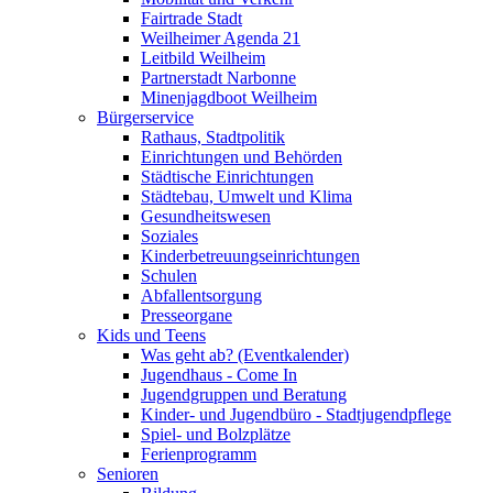
Fairtrade Stadt
Weilheimer Agenda 21
Leitbild Weilheim
Partnerstadt Narbonne
Minenjagdboot Weilheim
Bürgerservice
Rathaus, Stadtpolitik
Einrichtungen und Behörden
Städtische Einrichtungen
Städtebau, Umwelt und Klima
Gesundheitswesen
Soziales
Kinderbetreuungseinrichtungen
Schulen
Abfallentsorgung
Presseorgane
Kids und Teens
Was geht ab? (Eventkalender)
Jugendhaus - Come In
Jugendgruppen und Beratung
Kinder- und Jugendbüro - Stadtjugendpflege
Spiel- und Bolzplätze
Ferienprogramm
Senioren