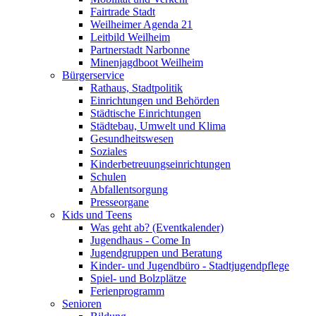
Fairtrade Stadt
Weilheimer Agenda 21
Leitbild Weilheim
Partnerstadt Narbonne
Minenjagdboot Weilheim
Bürgerservice
Rathaus, Stadtpolitik
Einrichtungen und Behörden
Städtische Einrichtungen
Städtebau, Umwelt und Klima
Gesundheitswesen
Soziales
Kinderbetreuungseinrichtungen
Schulen
Abfallentsorgung
Presseorgane
Kids und Teens
Was geht ab? (Eventkalender)
Jugendhaus - Come In
Jugendgruppen und Beratung
Kinder- und Jugendbüro - Stadtjugendpflege
Spiel- und Bolzplätze
Ferienprogramm
Senioren