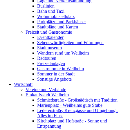
Lage und Verkehrsanbindung
Buslinien
Bahn und Taxi
Wohnmobilstellplatz
Parkplätze und Parkhäuser
Stadtpläne und Karten
Freizeit und Gastronomie
Eventkalender
Sehenswürdigkeiten und Führungen
Stadtmuseum
Wandern rund um Weilheim
Radtouren
Freizeitanlagen
Gastronomie in Weilheim
Sommer in der Stadt
Sonstige Angebote
Wirtschaft
Vereine und Verbände
Einkaufsstadt Weilheim
Schmiedstraße - Großstädtisch mit Tradition
Marienplatz - Weilheims gute Stube
Ledererstraße, Kreuzgasse und Umgebung -
Alles im Fluss
Kirchplatz und Hofstraße - Sonne und
Entspannung