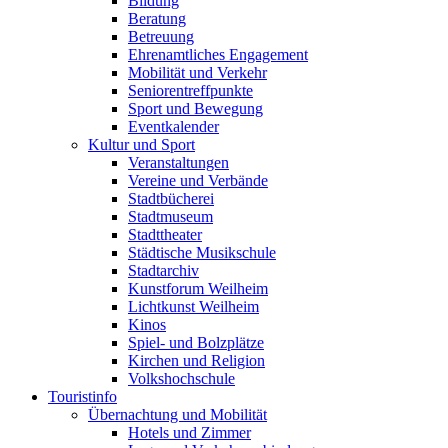
Bildung
Beratung
Betreuung
Ehrenamtliches Engagement
Mobilität und Verkehr
Seniorentreffpunkte
Sport und Bewegung
Eventkalender
Kultur und Sport
Veranstaltungen
Vereine und Verbände
Stadtbücherei
Stadtmuseum
Stadttheater
Städtische Musikschule
Stadtarchiv
Kunstforum Weilheim
Lichtkunst Weilheim
Kinos
Spiel- und Bolzplätze
Kirchen und Religion
Volkshochschule
Touristinfo
Übernachtung und Mobilität
Hotels und Zimmer