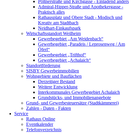
Pöltnerstraße und Kirchgasse - Einladend anders
Admiral-Hipper-Straße und Apothekergasse -
Praktisch alles
Rathausplatz und Obere Stadt - Modisch und
Kreativ am Stadtbach
Neidhart-Einkaufspark
Wirtschaftsstandort Weilheim
Gewerbegebiet „Am Weidenbach“
Gewerbegebiet „Paradeis / Leprosenweg / Am
Öferl“
Gewerbegebiet „Trifthof“
Gewerbegebiet „Achalaich“
Standortförderung
SISBY Gewerbeimmobilien
Wohngebiete und Bauflächen
Derzeitiger Bestand
Weitere Entwicklung
Interkommunales Gewerbegebiet Achalaich
Grundstücks- und Immobilienangebote
Grund- und Gewerbesteuersätze (Stadtkämmerei)
Zahlen - Daten - Fakten
Service
Rathaus Online
Eventkalender
Telefonverzeichnis