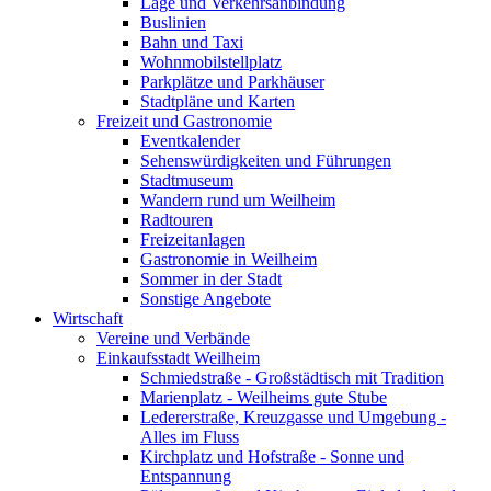
Lage und Verkehrsanbindung
Buslinien
Bahn und Taxi
Wohnmobilstellplatz
Parkplätze und Parkhäuser
Stadtpläne und Karten
Freizeit und Gastronomie
Eventkalender
Sehenswürdigkeiten und Führungen
Stadtmuseum
Wandern rund um Weilheim
Radtouren
Freizeitanlagen
Gastronomie in Weilheim
Sommer in der Stadt
Sonstige Angebote
Wirtschaft
Vereine und Verbände
Einkaufsstadt Weilheim
Schmiedstraße - Großstädtisch mit Tradition
Marienplatz - Weilheims gute Stube
Ledererstraße, Kreuzgasse und Umgebung -
Alles im Fluss
Kirchplatz und Hofstraße - Sonne und
Entspannung