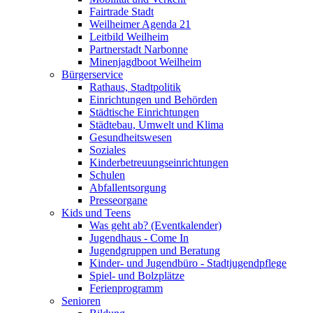
Fairtrade Stadt
Weilheimer Agenda 21
Leitbild Weilheim
Partnerstadt Narbonne
Minenjagdboot Weilheim
Bürgerservice
Rathaus, Stadtpolitik
Einrichtungen und Behörden
Städtische Einrichtungen
Städtebau, Umwelt und Klima
Gesundheitswesen
Soziales
Kinderbetreuungseinrichtungen
Schulen
Abfallentsorgung
Presseorgane
Kids und Teens
Was geht ab? (Eventkalender)
Jugendhaus - Come In
Jugendgruppen und Beratung
Kinder- und Jugendbüro - Stadtjugendpflege
Spiel- und Bolzplätze
Ferienprogramm
Senioren