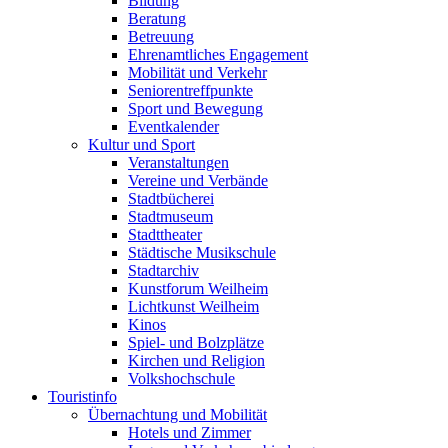
Bildung
Beratung
Betreuung
Ehrenamtliches Engagement
Mobilität und Verkehr
Seniorentreffpunkte
Sport und Bewegung
Eventkalender
Kultur und Sport
Veranstaltungen
Vereine und Verbände
Stadtbücherei
Stadtmuseum
Stadttheater
Städtische Musikschule
Stadtarchiv
Kunstforum Weilheim
Lichtkunst Weilheim
Kinos
Spiel- und Bolzplätze
Kirchen und Religion
Volkshochschule
Touristinfo
Übernachtung und Mobilität
Hotels und Zimmer