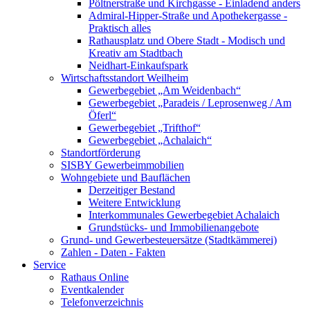
Pöltnerstraße und Kirchgasse - Einladend anders
Admiral-Hipper-Straße und Apothekergasse -
Praktisch alles
Rathausplatz und Obere Stadt - Modisch und
Kreativ am Stadtbach
Neidhart-Einkaufspark
Wirtschaftsstandort Weilheim
Gewerbegebiet „Am Weidenbach“
Gewerbegebiet „Paradeis / Leprosenweg / Am
Öferl“
Gewerbegebiet „Trifthof“
Gewerbegebiet „Achalaich“
Standortförderung
SISBY Gewerbeimmobilien
Wohngebiete und Bauflächen
Derzeitiger Bestand
Weitere Entwicklung
Interkommunales Gewerbegebiet Achalaich
Grundstücks- und Immobilienangebote
Grund- und Gewerbesteuersätze (Stadtkämmerei)
Zahlen - Daten - Fakten
Service
Rathaus Online
Eventkalender
Telefonverzeichnis