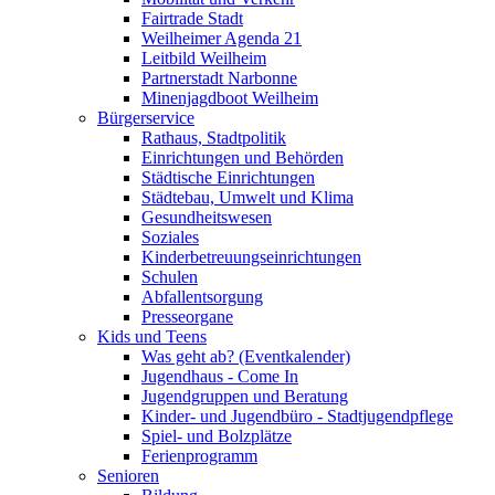
Fairtrade Stadt
Weilheimer Agenda 21
Leitbild Weilheim
Partnerstadt Narbonne
Minenjagdboot Weilheim
Bürgerservice
Rathaus, Stadtpolitik
Einrichtungen und Behörden
Städtische Einrichtungen
Städtebau, Umwelt und Klima
Gesundheitswesen
Soziales
Kinderbetreuungseinrichtungen
Schulen
Abfallentsorgung
Presseorgane
Kids und Teens
Was geht ab? (Eventkalender)
Jugendhaus - Come In
Jugendgruppen und Beratung
Kinder- und Jugendbüro - Stadtjugendpflege
Spiel- und Bolzplätze
Ferienprogramm
Senioren