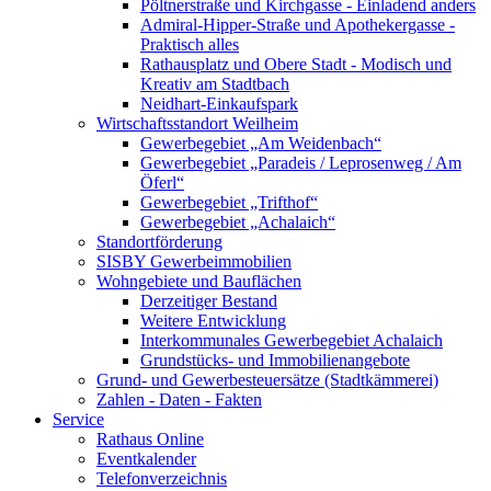
Pöltnerstraße und Kirchgasse - Einladend anders
Admiral-Hipper-Straße und Apothekergasse -
Praktisch alles
Rathausplatz und Obere Stadt - Modisch und
Kreativ am Stadtbach
Neidhart-Einkaufspark
Wirtschaftsstandort Weilheim
Gewerbegebiet „Am Weidenbach“
Gewerbegebiet „Paradeis / Leprosenweg / Am
Öferl“
Gewerbegebiet „Trifthof“
Gewerbegebiet „Achalaich“
Standortförderung
SISBY Gewerbeimmobilien
Wohngebiete und Bauflächen
Derzeitiger Bestand
Weitere Entwicklung
Interkommunales Gewerbegebiet Achalaich
Grundstücks- und Immobilienangebote
Grund- und Gewerbesteuersätze (Stadtkämmerei)
Zahlen - Daten - Fakten
Service
Rathaus Online
Eventkalender
Telefonverzeichnis