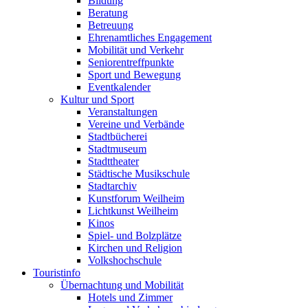
Bildung
Beratung
Betreuung
Ehrenamtliches Engagement
Mobilität und Verkehr
Seniorentreffpunkte
Sport und Bewegung
Eventkalender
Kultur und Sport
Veranstaltungen
Vereine und Verbände
Stadtbücherei
Stadtmuseum
Stadttheater
Städtische Musikschule
Stadtarchiv
Kunstforum Weilheim
Lichtkunst Weilheim
Kinos
Spiel- und Bolzplätze
Kirchen und Religion
Volkshochschule
Touristinfo
Übernachtung und Mobilität
Hotels und Zimmer