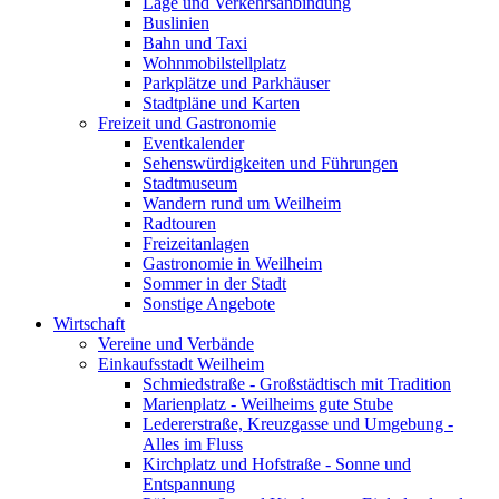
Lage und Verkehrsanbindung
Buslinien
Bahn und Taxi
Wohnmobilstellplatz
Parkplätze und Parkhäuser
Stadtpläne und Karten
Freizeit und Gastronomie
Eventkalender
Sehenswürdigkeiten und Führungen
Stadtmuseum
Wandern rund um Weilheim
Radtouren
Freizeitanlagen
Gastronomie in Weilheim
Sommer in der Stadt
Sonstige Angebote
Wirtschaft
Vereine und Verbände
Einkaufsstadt Weilheim
Schmiedstraße - Großstädtisch mit Tradition
Marienplatz - Weilheims gute Stube
Ledererstraße, Kreuzgasse und Umgebung -
Alles im Fluss
Kirchplatz und Hofstraße - Sonne und
Entspannung