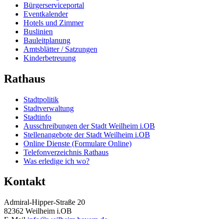
Bürgerserviceportal
Eventkalender
Hotels und Zimmer
Buslinien
Bauleitplanung
Amtsblätter / Satzungen
Kinderbetreuung
Rathaus
Stadtpolitik
Stadtverwaltung
Stadtinfo
Ausschreibungen der Stadt Weilheim i.OB
Stellenangebote der Stadt Weilheim i.OB
Online Dienste (Formulare Online)
Telefonverzeichnis Rathaus
Was erledige ich wo?
Kontakt
Admiral-Hipper-Straße 20
82362 Weilheim i.OB