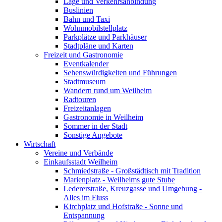
Lage und Verkehrsanbindung
Buslinien
Bahn und Taxi
Wohnmobilstellplatz
Parkplätze und Parkhäuser
Stadtpläne und Karten
Freizeit und Gastronomie
Eventkalender
Sehenswürdigkeiten und Führungen
Stadtmuseum
Wandern rund um Weilheim
Radtouren
Freizeitanlagen
Gastronomie in Weilheim
Sommer in der Stadt
Sonstige Angebote
Wirtschaft
Vereine und Verbände
Einkaufsstadt Weilheim
Schmiedstraße - Großstädtisch mit Tradition
Marienplatz - Weilheims gute Stube
Ledererstraße, Kreuzgasse und Umgebung -
Alles im Fluss
Kirchplatz und Hofstraße - Sonne und
Entspannung