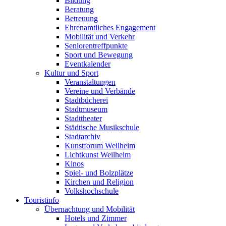
Bildung
Beratung
Betreuung
Ehrenamtliches Engagement
Mobilität und Verkehr
Seniorentreffpunkte
Sport und Bewegung
Eventkalender
Kultur und Sport
Veranstaltungen
Vereine und Verbände
Stadtbücherei
Stadtmuseum
Stadttheater
Städtische Musikschule
Stadtarchiv
Kunstforum Weilheim
Lichtkunst Weilheim
Kinos
Spiel- und Bolzplätze
Kirchen und Religion
Volkshochschule
Touristinfo
Übernachtung und Mobilität
Hotels und Zimmer