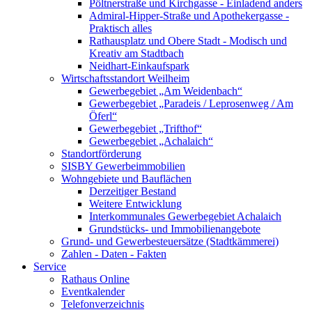
Pöltnerstraße und Kirchgasse - Einladend anders
Admiral-Hipper-Straße und Apothekergasse -
Praktisch alles
Rathausplatz und Obere Stadt - Modisch und
Kreativ am Stadtbach
Neidhart-Einkaufspark
Wirtschaftsstandort Weilheim
Gewerbegebiet „Am Weidenbach“
Gewerbegebiet „Paradeis / Leprosenweg / Am
Öferl“
Gewerbegebiet „Trifthof“
Gewerbegebiet „Achalaich“
Standortförderung
SISBY Gewerbeimmobilien
Wohngebiete und Bauflächen
Derzeitiger Bestand
Weitere Entwicklung
Interkommunales Gewerbegebiet Achalaich
Grundstücks- und Immobilienangebote
Grund- und Gewerbesteuersätze (Stadtkämmerei)
Zahlen - Daten - Fakten
Service
Rathaus Online
Eventkalender
Telefonverzeichnis