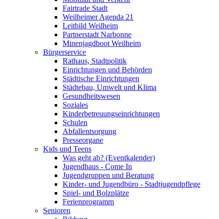
Fairtrade Stadt
Weilheimer Agenda 21
Leitbild Weilheim
Partnerstadt Narbonne
Minenjagdboot Weilheim
Bürgerservice
Rathaus, Stadtpolitik
Einrichtungen und Behörden
Städtische Einrichtungen
Städtebau, Umwelt und Klima
Gesundheitswesen
Soziales
Kinderbetreuungseinrichtungen
Schulen
Abfallentsorgung
Presseorgane
Kids und Teens
Was geht ab? (Eventkalender)
Jugendhaus - Come In
Jugendgruppen und Beratung
Kinder- und Jugendbüro - Stadtjugendpflege
Spiel- und Bolzplätze
Ferienprogramm
Senioren