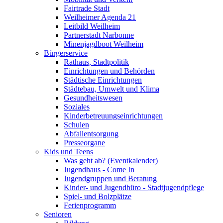
Fairtrade Stadt
Weilheimer Agenda 21
Leitbild Weilheim
Partnerstadt Narbonne
Minenjagdboot Weilheim
Bürgerservice
Rathaus, Stadtpolitik
Einrichtungen und Behörden
Städtische Einrichtungen
Städtebau, Umwelt und Klima
Gesundheitswesen
Soziales
Kinderbetreuungseinrichtungen
Schulen
Abfallentsorgung
Presseorgane
Kids und Teens
Was geht ab? (Eventkalender)
Jugendhaus - Come In
Jugendgruppen und Beratung
Kinder- und Jugendbüro - Stadtjugendpflege
Spiel- und Bolzplätze
Ferienprogramm
Senioren