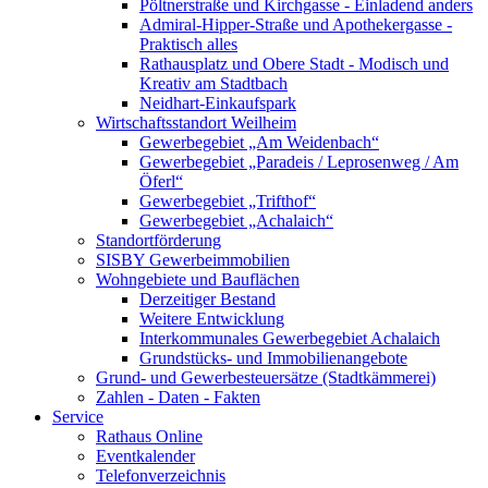
Pöltnerstraße und Kirchgasse - Einladend anders
Admiral-Hipper-Straße und Apothekergasse -
Praktisch alles
Rathausplatz und Obere Stadt - Modisch und
Kreativ am Stadtbach
Neidhart-Einkaufspark
Wirtschaftsstandort Weilheim
Gewerbegebiet „Am Weidenbach“
Gewerbegebiet „Paradeis / Leprosenweg / Am
Öferl“
Gewerbegebiet „Trifthof“
Gewerbegebiet „Achalaich“
Standortförderung
SISBY Gewerbeimmobilien
Wohngebiete und Bauflächen
Derzeitiger Bestand
Weitere Entwicklung
Interkommunales Gewerbegebiet Achalaich
Grundstücks- und Immobilienangebote
Grund- und Gewerbesteuersätze (Stadtkämmerei)
Zahlen - Daten - Fakten
Service
Rathaus Online
Eventkalender
Telefonverzeichnis