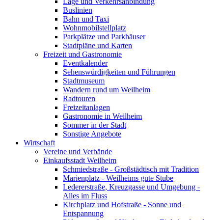
Lage und Verkehrsanbindung
Buslinien
Bahn und Taxi
Wohnmobilstellplatz
Parkplätze und Parkhäuser
Stadtpläne und Karten
Freizeit und Gastronomie
Eventkalender
Sehenswürdigkeiten und Führungen
Stadtmuseum
Wandern rund um Weilheim
Radtouren
Freizeitanlagen
Gastronomie in Weilheim
Sommer in der Stadt
Sonstige Angebote
Wirtschaft
Vereine und Verbände
Einkaufsstadt Weilheim
Schmiedstraße - Großstädtisch mit Tradition
Marienplatz - Weilheims gute Stube
Ledererstraße, Kreuzgasse und Umgebung -
Alles im Fluss
Kirchplatz und Hofstraße - Sonne und
Entspannung