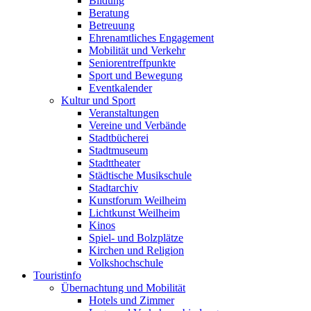
Bildung
Beratung
Betreuung
Ehrenamtliches Engagement
Mobilität und Verkehr
Seniorentreffpunkte
Sport und Bewegung
Eventkalender
Kultur und Sport
Veranstaltungen
Vereine und Verbände
Stadtbücherei
Stadtmuseum
Stadttheater
Städtische Musikschule
Stadtarchiv
Kunstforum Weilheim
Lichtkunst Weilheim
Kinos
Spiel- und Bolzplätze
Kirchen und Religion
Volkshochschule
Touristinfo
Übernachtung und Mobilität
Hotels und Zimmer