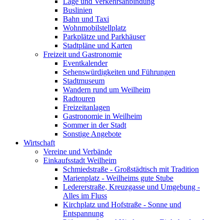
Lage und Verkehrsanbindung
Buslinien
Bahn und Taxi
Wohnmobilstellplatz
Parkplätze und Parkhäuser
Stadtpläne und Karten
Freizeit und Gastronomie
Eventkalender
Sehenswürdigkeiten und Führungen
Stadtmuseum
Wandern rund um Weilheim
Radtouren
Freizeitanlagen
Gastronomie in Weilheim
Sommer in der Stadt
Sonstige Angebote
Wirtschaft
Vereine und Verbände
Einkaufsstadt Weilheim
Schmiedstraße - Großstädtisch mit Tradition
Marienplatz - Weilheims gute Stube
Ledererstraße, Kreuzgasse und Umgebung -
Alles im Fluss
Kirchplatz und Hofstraße - Sonne und
Entspannung