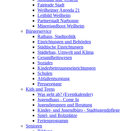
Fairtrade Stadt
Weilheimer Agenda 21
Leitbild Weilheim
Partnerstadt Narbonne
Minenjagdboot Weilheim
Bürgerservice
Rathaus, Stadtpolitik
Einrichtungen und Behörden
Städtische Einrichtungen
Städtebau, Umwelt und Klima
Gesundheitswesen
Soziales
Kinderbetreuungseinrichtungen
Schulen
Abfallentsorgung
Presseorgane
Kids und Teens
Was geht ab? (Eventkalender)
Jugendhaus - Come In
Jugendgruppen und Beratung
Kinder- und Jugendbüro - Stadtjugendpflege
Spiel- und Bolzplätze
Ferienprogramm
Senioren