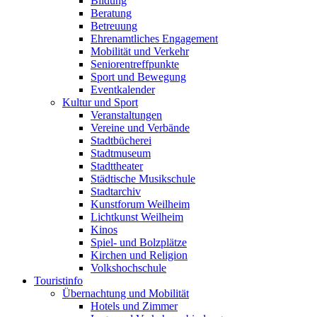
Bildung
Beratung
Betreuung
Ehrenamtliches Engagement
Mobilität und Verkehr
Seniorentreffpunkte
Sport und Bewegung
Eventkalender
Kultur und Sport
Veranstaltungen
Vereine und Verbände
Stadtbücherei
Stadtmuseum
Stadttheater
Städtische Musikschule
Stadtarchiv
Kunstforum Weilheim
Lichtkunst Weilheim
Kinos
Spiel- und Bolzplätze
Kirchen und Religion
Volkshochschule
Touristinfo
Übernachtung und Mobilität
Hotels und Zimmer