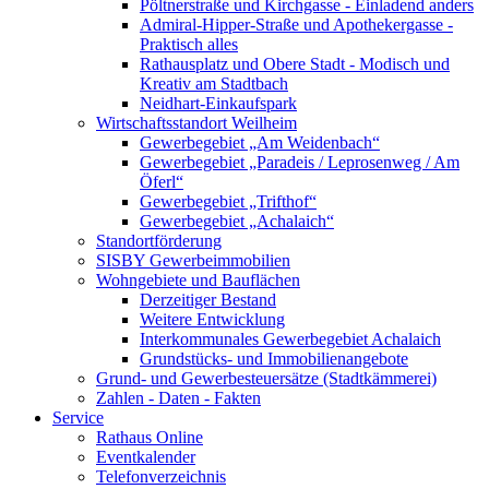
Pöltnerstraße und Kirchgasse - Einladend anders
Admiral-Hipper-Straße und Apothekergasse -
Praktisch alles
Rathausplatz und Obere Stadt - Modisch und
Kreativ am Stadtbach
Neidhart-Einkaufspark
Wirtschaftsstandort Weilheim
Gewerbegebiet „Am Weidenbach“
Gewerbegebiet „Paradeis / Leprosenweg / Am
Öferl“
Gewerbegebiet „Trifthof“
Gewerbegebiet „Achalaich“
Standortförderung
SISBY Gewerbeimmobilien
Wohngebiete und Bauflächen
Derzeitiger Bestand
Weitere Entwicklung
Interkommunales Gewerbegebiet Achalaich
Grundstücks- und Immobilienangebote
Grund- und Gewerbesteuersätze (Stadtkämmerei)
Zahlen - Daten - Fakten
Service
Rathaus Online
Eventkalender
Telefonverzeichnis