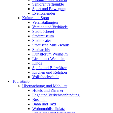
Seniorentreffpunkte
Sport und Bewegung
Eventkalender
Kultur und Sport
Veranstaltungen
Vereine und Verbände
Stadtbücherei
Stadtmuseum
Stadttheater
Städtische Musikschule
Stadtarchiv
Kunstforum Weilheim
Lichtkunst Weilheim
Kinos
Spiel- und Bolzplätze
Kirchen und Religion
Volkshochschule
Touristinfo
Übernachtung und Mobilität
Hotels und Zimmer
Lage und Verkehrsanbindung
Buslinien
Bahn und Taxi
Wohnmobilstellplatz