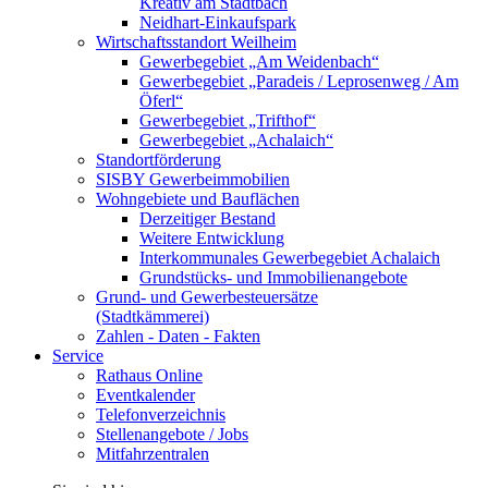
Kreativ am Stadtbach
Neidhart-Einkaufspark
Wirtschaftsstandort Weilheim
Gewerbegebiet „Am Weidenbach“
Gewerbegebiet „Paradeis / Leprosenweg / Am
Öferl“
Gewerbegebiet „Trifthof“
Gewerbegebiet „Achalaich“
Standortförderung
SISBY Gewerbeimmobilien
Wohngebiete und Bauflächen
Derzeitiger Bestand
Weitere Entwicklung
Interkommunales Gewerbegebiet Achalaich
Grundstücks- und Immobilienangebote
Grund- und Gewerbesteuersätze
(Stadtkämmerei)
Zahlen - Daten - Fakten
Service
Rathaus Online
Eventkalender
Telefonverzeichnis
Stellenangebote / Jobs
Mitfahrzentralen