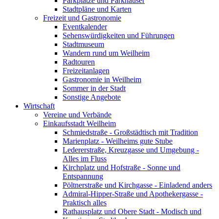
Parkplätze und Parkhäuser
Stadtpläne und Karten
Freizeit und Gastronomie
Eventkalender
Sehenswürdigkeiten und Führungen
Stadtmuseum
Wandern rund um Weilheim
Radtouren
Freizeitanlagen
Gastronomie in Weilheim
Sommer in der Stadt
Sonstige Angebote
Wirtschaft
Vereine und Verbände
Einkaufsstadt Weilheim
Schmiedstraße - Großstädtisch mit Tradition
Marienplatz - Weilheims gute Stube
Ledererstraße, Kreuzgasse und Umgebung -
Alles im Fluss
Kirchplatz und Hofstraße - Sonne und
Entspannung
Pöltnerstraße und Kirchgasse - Einladend anders
Admiral-Hipper-Straße und Apothekergasse -
Praktisch alles
Rathausplatz und Obere Stadt - Modisch und