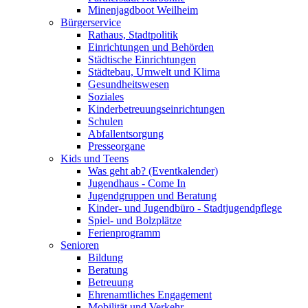
Minenjagdboot Weilheim
Bürgerservice
Rathaus, Stadtpolitik
Einrichtungen und Behörden
Städtische Einrichtungen
Städtebau, Umwelt und Klima
Gesundheitswesen
Soziales
Kinderbetreuungseinrichtungen
Schulen
Abfallentsorgung
Presseorgane
Kids und Teens
Was geht ab? (Eventkalender)
Jugendhaus - Come In
Jugendgruppen und Beratung
Kinder- und Jugendbüro - Stadtjugendpflege
Spiel- und Bolzplätze
Ferienprogramm
Senioren
Bildung
Beratung
Betreuung
Ehrenamtliches Engagement
Mobilität und Verkehr