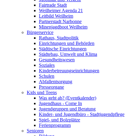
Fairtrade Stadt
Weilheimer Agenda 21
Leitbild Weilheim
Partnerstadt Narbonne
Minenjagdboot Weilheim
Bürgerservice
Rathaus, Stadtpolitik
Einrichtungen und Behörden
Städtische Einrichtungen
Städtebau, Umwelt und Klima
Gesundheitswesen
Soziales
Kinderbetreuungseinrichtungen
Schulen
Abfallentsorgung
Presseorgane
Kids und Teens
Was geht ab? (Eventkalender)
Jugendhaus - Come In
Jugendgruppen und Beratung
Kinder- und Jugendbüro - Stadtjugendpflege
Spiel- und Bolzplätze
Ferienprogramm
Senioren