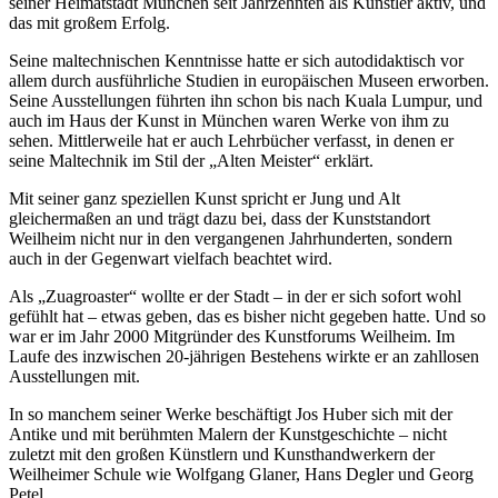
seiner Heimatstadt München seit Jahrzehnten als Künstler aktiv, und
das mit großem Erfolg.
Seine maltechnischen Kenntnisse hatte er sich autodidaktisch vor
allem durch ausführliche Studien in europäischen Museen erworben.
Seine Ausstellungen führten ihn schon bis nach Kuala Lumpur, und
auch im Haus der Kunst in München waren Werke von ihm zu
sehen. Mittlerweile hat er auch Lehrbücher verfasst, in denen er
seine Maltechnik im Stil der „Alten Meister“ erklärt.
Mit seiner ganz speziellen Kunst spricht er Jung und Alt
gleichermaßen an und trägt dazu bei, dass der Kunststandort
Weilheim nicht nur in den vergangenen Jahrhunderten, sondern
auch in der Gegenwart vielfach beachtet wird.
Als „Zuagroaster“ wollte er der Stadt – in der er sich sofort wohl
gefühlt hat – etwas geben, das es bisher nicht gegeben hatte. Und so
war er im Jahr 2000 Mitgründer des Kunstforums Weilheim. Im
Laufe des inzwischen 20-jährigen Bestehens wirkte er an zahllosen
Ausstellungen mit.
In so manchem seiner Werke beschäftigt Jos Huber sich mit der
Antike und mit berühmten Malern der Kunstgeschichte – nicht
zuletzt mit den großen Künstlern und Kunsthandwerkern der
Weilheimer Schule wie Wolfgang Glaner, Hans Degler und Georg
Petel.