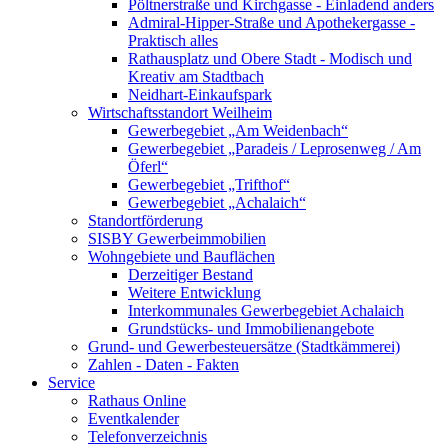
Pöltnerstraße und Kirchgasse - Einladend anders
Admiral-Hipper-Straße und Apothekergasse -
Praktisch alles
Rathausplatz und Obere Stadt - Modisch und
Kreativ am Stadtbach
Neidhart-Einkaufspark
Wirtschaftsstandort Weilheim
Gewerbegebiet „Am Weidenbach“
Gewerbegebiet „Paradeis / Leprosenweg / Am
Öferl“
Gewerbegebiet „Trifthof“
Gewerbegebiet „Achalaich“
Standortförderung
SISBY Gewerbeimmobilien
Wohngebiete und Bauflächen
Derzeitiger Bestand
Weitere Entwicklung
Interkommunales Gewerbegebiet Achalaich
Grundstücks- und Immobilienangebote
Grund- und Gewerbesteuersätze (Stadtkämmerei)
Zahlen - Daten - Fakten
Service
Rathaus Online
Eventkalender
Telefonverzeichnis