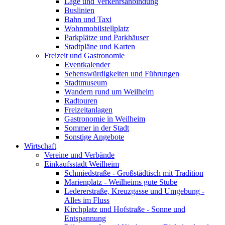
Lage und Verkehrsanbindung
Buslinien
Bahn und Taxi
Wohnmobilstellplatz
Parkplätze und Parkhäuser
Stadtpläne und Karten
Freizeit und Gastronomie
Eventkalender
Sehenswürdigkeiten und Führungen
Stadtmuseum
Wandern rund um Weilheim
Radtouren
Freizeitanlagen
Gastronomie in Weilheim
Sommer in der Stadt
Sonstige Angebote
Wirtschaft
Vereine und Verbände
Einkaufsstadt Weilheim
Schmiedstraße - Großstädtisch mit Tradition
Marienplatz - Weilheims gute Stube
Ledererstraße, Kreuzgasse und Umgebung -
Alles im Fluss
Kirchplatz und Hofstraße - Sonne und
Entspannung