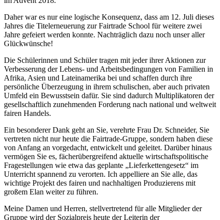
im Advent 2018.
Daher war es nur eine logische Konsequenz, dass am 12. Juli dieses
Jahres die Titelerneuerung zur
Fairtrade School
für weitere zwei
Jahre gefeiert werden konnte. Nachträglich dazu noch unser aller
Glückwünsche!
Die Schülerinnen und Schüler tragen mit jeder ihrer Aktionen zur
Verbesserung der Lebens- und Arbeitsbedingungen von Familien in
Afrika, Asien und Lateinamerika bei und schaffen durch ihre
persönliche Überzeugung in ihrem schulischen, aber auch privaten
Umfeld ein Bewusstsein dafür. Sie sind dadurch Multiplikatoren der
gesellschaftlich zunehmenden Forderung nach national und weltweit
fairen
Handels.
Ein besonderer Dank geht an Sie, verehrte Frau Dr. Schneider, Sie
vertreten nicht nur heute die
Fairtrade
-Gruppe, sondern haben diese
von Anfang an vorgedacht, entwickelt und geleitet. Darüber hinaus
vermögen Sie es, fächerübergreifend aktuelle wirtschaftspolitische
Fragestellungen wie etwa das geplante „Lieferkettengesetz“ im
Unterricht spannend zu verorten. Ich appelliere an Sie alle, das
wichtige Projekt des
fairen
und nachhaltigen Produzierens mit
großem Elan weiter zu führen.
Meine Damen und Herren, stellvertretend für alle Mitglieder der
Gruppe wird der Sozialpreis heute der Leiterin der