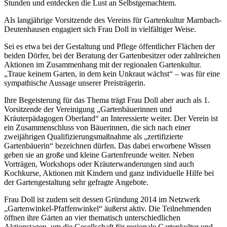
Stunden und entdecken die Lust an Selbstgemachtem.
Als langjährige Vorsitzende des Vereins für Gartenkultur Marnbach-
Deutenhausen engagiert sich Frau Doll in vielfältiger Weise.
Sei es etwa bei der Gestaltung und Pflege öffentlicher Flächen der
beiden Dörfer, bei der Beratung der Gartenbesitzer oder zahlreichen
Aktionen im Zusammenhang mit der regionalen Gartenkultur.
„Traue keinem Garten, in dem kein Unkraut wächst“ – was für eine
sympathische Aussage unserer Preisträgerin.
Ihre Begeisterung für das Thema trägt Frau Doll aber auch als 1.
Vorsitzende der Vereinigung „Gartenbäuerinnen und
Kräuterpädagogen Oberland“ an Interessierte weiter. Der Verein ist
ein Zusammenschluss von Bäuerinnen, die sich nach einer
zweijährigen Qualifizierungsmaßnahme als „zertifizierte
Gartenbäuerin“ bezeichnen dürfen. Das dabei erworbene Wissen
geben sie an große und kleine Gartenfreunde weiter. Neben
Vorträgen, Workshops oder Kräuterwanderungen sind auch
Kochkurse, Aktionen mit Kindern und ganz individuelle Hilfe bei
der Gartengestaltung sehr gefragte Angebote.
Frau Doll ist zudem seit dessen Gründung 2014 im Netzwerk
„Gartenwinkel-Pfaffenwinkel“ äußerst aktiv. Die Teilnehmenden
öffnen ihre Gärten an vier thematisch unterschiedlichen
Aktionstagen, um die Gesellschaft für regionale Gartenkultur und