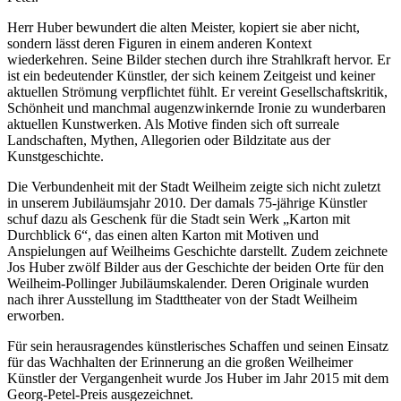
Herr Huber bewundert die alten Meister, kopiert sie aber nicht,
sondern lässt deren Figuren in einem anderen Kontext
wiederkehren. Seine Bilder stechen durch ihre Strahlkraft hervor. Er
ist ein bedeutender Künstler, der sich keinem Zeitgeist und keiner
aktuellen Strömung verpflichtet fühlt. Er vereint Gesellschaftskritik,
Schönheit und manchmal augenzwinkernde Ironie zu wunderbaren
aktuellen Kunstwerken. Als Motive finden sich oft surreale
Landschaften, Mythen, Allegorien oder Bildzitate aus der
Kunstgeschichte.
Die Verbundenheit mit der Stadt Weilheim zeigte sich nicht zuletzt
in unserem Jubiläumsjahr 2010. Der damals 75-jährige Künstler
schuf dazu als Geschenk für die Stadt sein Werk „Karton mit
Durchblick 6“, das einen alten Karton mit Motiven und
Anspielungen auf Weilheims Geschichte darstellt. Zudem zeichnete
Jos Huber zwölf Bilder aus der Geschichte der beiden Orte für den
Weilheim-Pollinger Jubiläumskalender. Deren Originale wurden
nach ihrer Ausstellung im Stadttheater von der Stadt Weilheim
erworben.
Für sein herausragendes künstlerisches Schaffen und seinen Einsatz
für das Wachhalten der Erinnerung an die großen Weilheimer
Künstler der Vergangenheit wurde Jos Huber im Jahr 2015 mit dem
Georg-Petel-Preis ausgezeichnet.