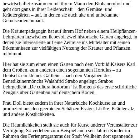
bewirtschaftet zusammen mit ihrem Mann den Biobauernhof und
geht dort ganz in ihrer Leidenschaft – den Gemüse- und
Kräutergärten – auf, in denen sie auch alte und unbekannte
Gemüsearten anbaut.
Die Kräuterpädagogin hat auf ihrem Hof neben einem Heilpflanzen-
Lehrgarten inzwischen liebevoll zwei historische Gärten angelegt, in
denen sie Interessierte auf eine Zeitreise ins Mittelalter mit seinen
Erkenntnissen zur vielfältigen Nutzung der Kräuter und Pflanzen
mitnimmt.
Hier hat sie zum einen einen Garten nach dem Vorbild Kaisers Karl
dem Großen, zum anderen einen sogenannten Hortulus – zu
Deutsch: ein kleines Gärtlein – nach den Vorgaben des
Benediktinermönchs Walahfrid Strabo angelegt. Strabos
Lehrgedicht „De cultura hortorum“ ist übrigens das erste schriftliche
Zeugnis über Gartenbau auf deutschem Boden.
Frau Doll bietet zudem in ihrer Naturküche Kochkurse an und
produziert aus den geernteten Schätzen Essige, Liköre, Kräutersalz
und andere Köstlichkeiten.
Die Räumlichkeiten stellt sie auch für Kurse anderer Veranstalter zur
Verfügung. So verleben zum Beispiel auch seit Jahren Kinder im
Rahmen des Ferienprogramms der Stadt Weilheim dort spannende