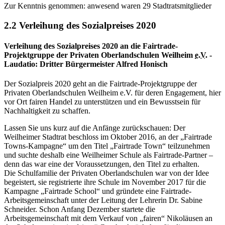
Zur Kenntnis genommen: anwesend waren 29 Stadtratsmitglieder
2.2 Verleihung des Sozialpreises 2020
Verleihung des Sozialpreises 2020 an die
Fairtrade
-
Projektgruppe der Privaten Oberlandschulen Weilheim
e.V.
-
Laudatio: Dritter Bürgermeister Alfred Honisch
Der Sozialpreis 2020 geht an die
Fairtrade
-Projektgruppe der
Privaten Oberlandschulen Weilheim e.V. für deren Engagement, hier
vor Ort
fairen
Handel zu unterstützen und ein Bewusstsein für
Nachhaltigkeit zu schaffen.
Lassen Sie uns kurz auf die Anfänge zurückschauen: Der
Weilheimer Stadtrat beschloss im Oktober 2016, an der „
Fairtrade
Towns
-Kampagne“ um den Titel „
Fairtrade Town
“ teilzunehmen
und suchte deshalb eine Weilheimer Schule als
Fairtrade
-Partner –
denn das war eine der Voraussetzungen, den Titel zu erhalten.
Die Schulfamilie der Privaten Oberlandschulen war von der Idee
begeistert, sie registrierte ihre Schule im November 2017 für die
Kampagne „
Fairtrade School
“ und gründete eine
Fairtrade
-
Arbeitsgemeinschaft unter der Leitung der Lehrerin Dr. Sabine
Schneider. Schon Anfang Dezember startete die
Arbeitsgemeinschaft mit dem Verkauf von „
fairen
“ Nikoläusen an