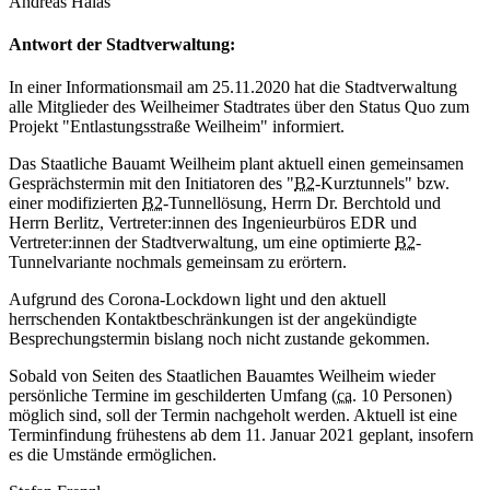
Andreas Halas“
Antwort der Stadtverwaltung:
In einer Informationsmail am 25.11.2020 hat die Stadtverwaltung
alle Mitglieder des Weilheimer Stadtrates über den Status Quo zum
Projekt "Entlastungsstraße Weilheim" informiert.
Das Staatliche Bauamt Weilheim plant aktuell einen gemeinsamen
Gesprächstermin mit den Initiatoren des "
B2
-Kurztunnels" bzw.
einer modifizierten
B2
-Tunnellösung, Herrn Dr. Berchtold und
Herrn Berlitz, Vertreter:innen des Ingenieurbüros EDR und
Vertreter:innen der Stadtverwaltung, um eine optimierte
B2
-
Tunnelvariante nochmals gemeinsam zu erörtern.
Aufgrund des Corona-Lockdown light und den aktuell
herrschenden Kontaktbeschränkungen ist der angekündigte
Besprechungstermin bislang noch nicht zustande gekommen.
Sobald von Seiten des Staatlichen Bauamtes Weilheim wieder
persönliche Termine im geschilderten Umfang (
ca
. 10 Personen)
möglich sind, soll der Termin nachgeholt werden. Aktuell ist eine
Terminfindung frühestens ab dem 11. Januar 2021 geplant, insofern
es die Umstände ermöglichen.