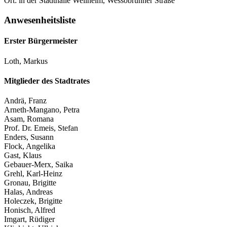
Ort: in der Stadthalle Weilheim, Wessobrunner Straße
Anwesenheitsliste
Erster Bürgermeister
Loth, Markus
Mitglieder des Stadtrates
Andrä, Franz
Arneth-Mangano, Petra
Asam, Romana
Prof. Dr. Emeis, Stefan
Enders, Susann
Flock, Angelika
Gast, Klaus
Gebauer-Merx, Saika
Grehl, Karl-Heinz
Gronau, Brigitte
Halas, Andreas
Holeczek, Brigitte
Honisch, Alfred
Imgart, Rüdiger