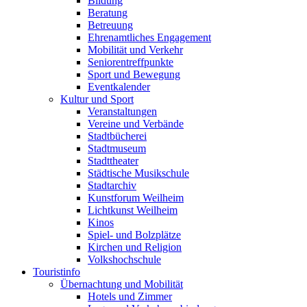
Bildung
Beratung
Betreuung
Ehrenamtliches Engagement
Mobilität und Verkehr
Seniorentreffpunkte
Sport und Bewegung
Eventkalender
Kultur und Sport
Veranstaltungen
Vereine und Verbände
Stadtbücherei
Stadtmuseum
Stadttheater
Städtische Musikschule
Stadtarchiv
Kunstforum Weilheim
Lichtkunst Weilheim
Kinos
Spiel- und Bolzplätze
Kirchen und Religion
Volkshochschule
Touristinfo
Übernachtung und Mobilität
Hotels und Zimmer