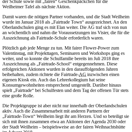
der Schule sowie mit „
fairen
“ Geschenkpäckchen für die
Weilheimer Tafel als nächste Aktion.
Damit waren die nötigen Partner vorhanden, und die Stadt Weilheim
wurde im Januar 2018 als „
Fairtrade Town
“ ausgezeichnet. An den
Oberlandschulen ging es mit Elan weiter. Die AG traf sich von nun
an wöchentlich und nahm die Voraussetzungen ins Visier, die für die
Auszeichnung als
Fairtrade
-Schule erforderlich waren.
Plötzlich gab jede Menge zu tun. Mit
fairer
Flower-Power zum
Valentinstag, mit Projekttagen, Seminaren und Workshops ging es
weiter, und so konnte die Schulfamilie bereits im Juli 2018 ihre
Auszeichnung als „
Fairtrade-School
“ entgegennehmen. Diese
erfolgreichen Aktionen wurden in den darauffolgenden Jahren
beibehalten, zudem richtete die
Fairtrade
-
AG
inzwischen einen
eigenen Kiosk ein. Auch das Lehrerkollegium hat seine
Konsumgewohnheiten entsprechend umgestellt. Darüber hinaus
spielt „
Fairtrade
“ bei Schulfesten und dem Tag der offenen Tür stets
eine große Rolle.
Die Projektgruppe ist aber nicht nur innerhalb der Oberlandschulen
aktiv. Auch die Zusammenarbeit mit anderen Partnern der
„
Fairtrade-Town
“ Weilheim liegt ihr am Herzen. Und so beteiligt sie
sich mit ihnen zusammen etwa an Aktionen der Agenda 2030 oder
der Stadt Weilheim – beispielsweise an der
fairen
Weihnachtshütte