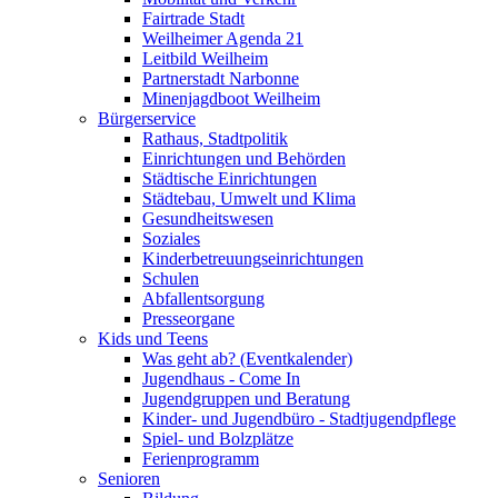
Fairtrade Stadt
Weilheimer Agenda 21
Leitbild Weilheim
Partnerstadt Narbonne
Minenjagdboot Weilheim
Bürgerservice
Rathaus, Stadtpolitik
Einrichtungen und Behörden
Städtische Einrichtungen
Städtebau, Umwelt und Klima
Gesundheitswesen
Soziales
Kinderbetreuungseinrichtungen
Schulen
Abfallentsorgung
Presseorgane
Kids und Teens
Was geht ab? (Eventkalender)
Jugendhaus - Come In
Jugendgruppen und Beratung
Kinder- und Jugendbüro - Stadtjugendpflege
Spiel- und Bolzplätze
Ferienprogramm
Senioren