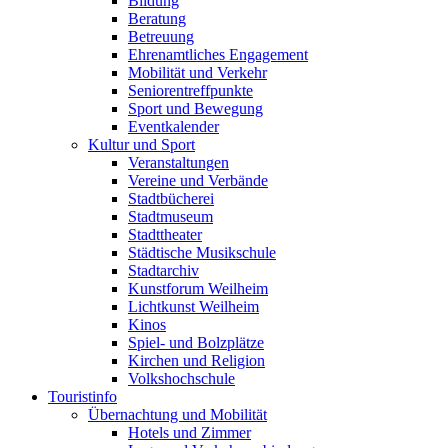
Bildung
Beratung
Betreuung
Ehrenamtliches Engagement
Mobilität und Verkehr
Seniorentreffpunkte
Sport und Bewegung
Eventkalender
Kultur und Sport
Veranstaltungen
Vereine und Verbände
Stadtbücherei
Stadtmuseum
Stadttheater
Städtische Musikschule
Stadtarchiv
Kunstforum Weilheim
Lichtkunst Weilheim
Kinos
Spiel- und Bolzplätze
Kirchen und Religion
Volkshochschule
Touristinfo
Übernachtung und Mobilität
Hotels und Zimmer