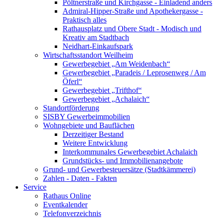
Pöltnerstraße und Kirchgasse - Einladend anders
Admiral-Hipper-Straße und Apothekergasse -
Praktisch alles
Rathausplatz und Obere Stadt - Modisch und
Kreativ am Stadtbach
Neidhart-Einkaufspark
Wirtschaftsstandort Weilheim
Gewerbegebiet „Am Weidenbach“
Gewerbegebiet „Paradeis / Leprosenweg / Am
Öferl“
Gewerbegebiet „Trifthof“
Gewerbegebiet „Achalaich“
Standortförderung
SISBY Gewerbeimmobilien
Wohngebiete und Bauflächen
Derzeitiger Bestand
Weitere Entwicklung
Interkommunales Gewerbegebiet Achalaich
Grundstücks- und Immobilienangebote
Grund- und Gewerbesteuersätze (Stadtkämmerei)
Zahlen - Daten - Fakten
Service
Rathaus Online
Eventkalender
Telefonverzeichnis