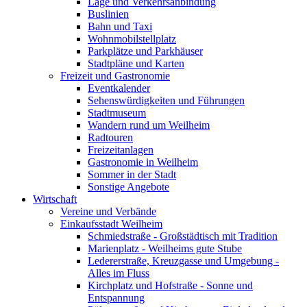
Lage und Verkehrsanbindung
Buslinien
Bahn und Taxi
Wohnmobilstellplatz
Parkplätze und Parkhäuser
Stadtpläne und Karten
Freizeit und Gastronomie
Eventkalender
Sehenswürdigkeiten und Führungen
Stadtmuseum
Wandern rund um Weilheim
Radtouren
Freizeitanlagen
Gastronomie in Weilheim
Sommer in der Stadt
Sonstige Angebote
Wirtschaft
Vereine und Verbände
Einkaufsstadt Weilheim
Schmiedstraße - Großstädtisch mit Tradition
Marienplatz - Weilheims gute Stube
Ledererstraße, Kreuzgasse und Umgebung -
Alles im Fluss
Kirchplatz und Hofstraße - Sonne und
Entspannung