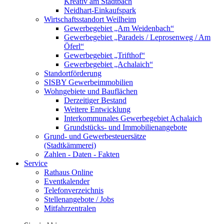
Kreativ am Stadtbach
Neidhart-Einkaufspark
Wirtschaftsstandort Weilheim
Gewerbegebiet „Am Weidenbach“
Gewerbegebiet „Paradeis / Leprosenweg / Am
Öferl“
Gewerbegebiet „Trifthof“
Gewerbegebiet „Achalaich“
Standortförderung
SISBY Gewerbeimmobilien
Wohngebiete und Bauflächen
Derzeitiger Bestand
Weitere Entwicklung
Interkommunales Gewerbegebiet Achalaich
Grundstücks- und Immobilienangebote
Grund- und Gewerbesteuersätze
(Stadtkämmerei)
Zahlen - Daten - Fakten
Service
Rathaus Online
Eventkalender
Telefonverzeichnis
Stellenangebote / Jobs
Mitfahrzentralen