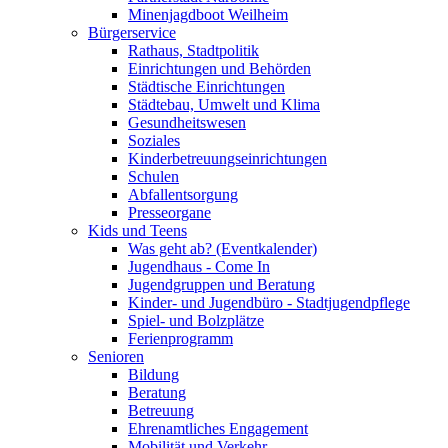
Minenjagdboot Weilheim
Bürgerservice
Rathaus, Stadtpolitik
Einrichtungen und Behörden
Städtische Einrichtungen
Städtebau, Umwelt und Klima
Gesundheitswesen
Soziales
Kinderbetreuungseinrichtungen
Schulen
Abfallentsorgung
Presseorgane
Kids und Teens
Was geht ab? (Eventkalender)
Jugendhaus - Come In
Jugendgruppen und Beratung
Kinder- und Jugendbüro - Stadtjugendpflege
Spiel- und Bolzplätze
Ferienprogramm
Senioren
Bildung
Beratung
Betreuung
Ehrenamtliches Engagement
Mobilität und Verkehr