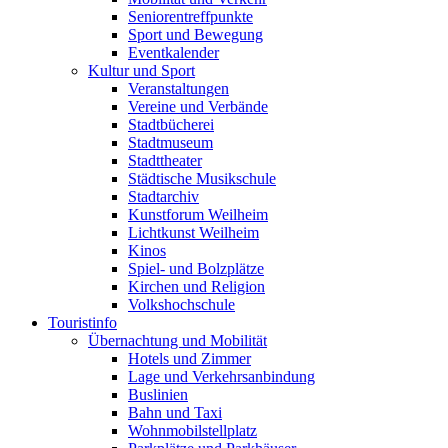
Seniorentreffpunkte
Sport und Bewegung
Eventkalender
Kultur und Sport
Veranstaltungen
Vereine und Verbände
Stadtbücherei
Stadtmuseum
Stadttheater
Städtische Musikschule
Stadtarchiv
Kunstforum Weilheim
Lichtkunst Weilheim
Kinos
Spiel- und Bolzplätze
Kirchen und Religion
Volkshochschule
Touristinfo
Übernachtung und Mobilität
Hotels und Zimmer
Lage und Verkehrsanbindung
Buslinien
Bahn und Taxi
Wohnmobilstellplatz