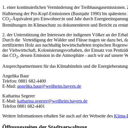
1. einer kontinuierlichen Verminderung der Treibhausgasemissionen. Z
Halbierung der Pro-Kopf-Emissionen (Basisjahr 1990) bis spätestens
CO
-Äquivalent pro Einwohner:in und Jahr durch Energieeinsparung,
2
Bemühungen im Klimaschutz zu dokumentieren und Bericht zu erstat
2. der Unterstützung der Interessen der indigenen Völker an der Erha
Durch die Verteidigung der Wälder und Flüsse tragen sie dazu bei, d
zertifiziertes Holz aus nachhaltig bewirtschafteten tropischen Reg
der Viehwirtschaft, Kolonisierungsvorhaben, der Einsatz von Pestiz
das CO
, dessen Emission in die Atmosphäre - auch wir auf unsere W
2
Ansprechpartnerinnen für das Klimabündnis und die Energieberatung
Angelika Baur
Telefon: 0881 682-4400
E-Mail:
angelika.baur@weilheim.bayern.de
Katharina Segerer
E-Mail:
katharina.segerer@weilheim.bayern.de
Telefon 0881 682-4401
Weitere Informationen erhalten Sie auch auf der Webseite des
Klima-
Öffnungszeiten der Stadtverwaltung