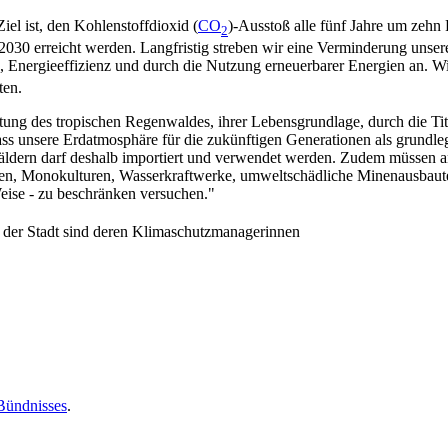
iel ist, den Kohlenstoffdioxid (
CO
)-Ausstoß alle fünf Jahre um zehn 
2
 2030 erreicht werden. Langfristig streben wir eine Verminderung unse
 Energieeffizienz und durch die Nutzung erneuerbarer Energien an. Wi
ten.
ltung des tropischen Regenwaldes, ihrer Lebensgrundlage, durch die Tit
ass unsere Erdatmosphäre für die zukünftigen Generationen als grundle
enwäldern darf deshalb importiert und verwendet werden. Zudem müssen
iden, Monokulturen, Wasserkraftwerke, umweltschädliche Minenausbaut
eise - zu beschränken versuchen."
 der Stadt sind deren Klimaschutzmanagerinnen
Bündnisses
.