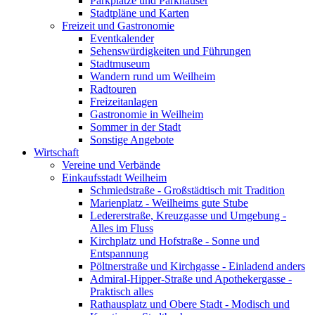
Parkplätze und Parkhäuser
Stadtpläne und Karten
Freizeit und Gastronomie
Eventkalender
Sehenswürdigkeiten und Führungen
Stadtmuseum
Wandern rund um Weilheim
Radtouren
Freizeitanlagen
Gastronomie in Weilheim
Sommer in der Stadt
Sonstige Angebote
Wirtschaft
Vereine und Verbände
Einkaufsstadt Weilheim
Schmiedstraße - Großstädtisch mit Tradition
Marienplatz - Weilheims gute Stube
Ledererstraße, Kreuzgasse und Umgebung -
Alles im Fluss
Kirchplatz und Hofstraße - Sonne und
Entspannung
Pöltnerstraße und Kirchgasse - Einladend anders
Admiral-Hipper-Straße und Apothekergasse -
Praktisch alles
Rathausplatz und Obere Stadt - Modisch und