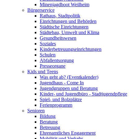
Minenjagdboot Weilheim
Bürgerservice
Rathaus, Stadtpolitik
Einrichtungen und Behörden
Städtische Einrichtungen
Städtebau, Umwelt und Klima
Gesundheitswesen
Soziales
Kinderbetreuungseinrichtungen
Schulen
Abfallentsorgung
Presseorgane
Kids und Teens
Was geht ab? (Eventkalender)
Jugendhaus - Come In
Jugendgruppen und Beratung
Kinder- und Jugendbüro - Stadtjugendpflege
Spiel- und Bolzplätze
Ferienprogramm
Senioren
Bildung
Beratung
Betreuung
Ehrenamtliches Engagement
Mobilität und Verkehr