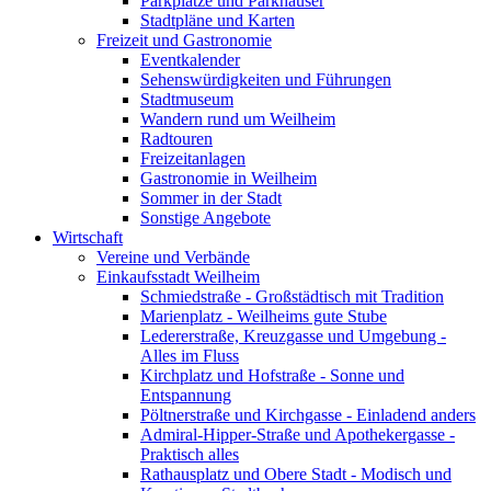
Parkplätze und Parkhäuser
Stadtpläne und Karten
Freizeit und Gastronomie
Eventkalender
Sehenswürdigkeiten und Führungen
Stadtmuseum
Wandern rund um Weilheim
Radtouren
Freizeitanlagen
Gastronomie in Weilheim
Sommer in der Stadt
Sonstige Angebote
Wirtschaft
Vereine und Verbände
Einkaufsstadt Weilheim
Schmiedstraße - Großstädtisch mit Tradition
Marienplatz - Weilheims gute Stube
Ledererstraße, Kreuzgasse und Umgebung -
Alles im Fluss
Kirchplatz und Hofstraße - Sonne und
Entspannung
Pöltnerstraße und Kirchgasse - Einladend anders
Admiral-Hipper-Straße und Apothekergasse -
Praktisch alles
Rathausplatz und Obere Stadt - Modisch und