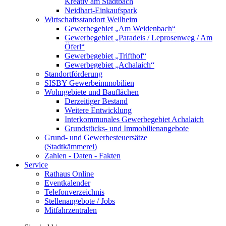
Kreativ am Stadtbach
Neidhart-Einkaufspark
Wirtschaftsstandort Weilheim
Gewerbegebiet „Am Weidenbach“
Gewerbegebiet „Paradeis / Leprosenweg / Am
Öferl“
Gewerbegebiet „Trifthof“
Gewerbegebiet „Achalaich“
Standortförderung
SISBY Gewerbeimmobilien
Wohngebiete und Bauflächen
Derzeitiger Bestand
Weitere Entwicklung
Interkommunales Gewerbegebiet Achalaich
Grundstücks- und Immobilienangebote
Grund- und Gewerbesteuersätze
(Stadtkämmerei)
Zahlen - Daten - Fakten
Service
Rathaus Online
Eventkalender
Telefonverzeichnis
Stellenangebote / Jobs
Mitfahrzentralen