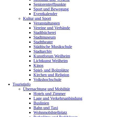
Seniorentreffpunkte
Sport und Bewegung
Eventkalender
Kultur und Sport
Veranstaltungen
Vereine und Verbände
Stadtbücherei
Stadtmuseum
Stadttheater
Städtische Musikschule
Stadtarchiv
Kunstforum Weilheim
Lichtkunst Weilheim
Kinos
Spiel- und Bolzplätze
Kirchen und Religion
Volkshochschule
Touristinfo
Übernachtung und Mobilität
Hotels und Zimmer
Lage und Verkehrsanbindung
Buslinien
Bahn und Taxi
Wohnmobilstellplatz