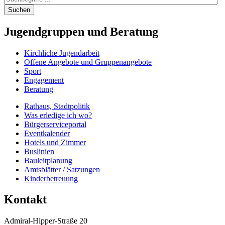
Suchen
Jugendgruppen
und Beratung
Kirchliche Jugendarbeit
Offene Angebote und Gruppenangebote
Sport
Engagement
Beratung
Rathaus, Stadtpolitik
Was erledige ich wo?
Bürgerserviceportal
Eventkalender
Hotels und Zimmer
Buslinien
Bauleitplanung
Amtsblätter / Satzungen
Kinderbetreuung
Kontakt
Admiral-Hipper-Straße 20