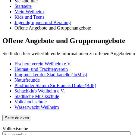
Sie sind hier
Startseite
Mein Weilheim
Kids und Teens
Jugendgruppen und Beratung
Offene Angebote und Gruppenangebote
Offene Angebote und Gruppenangebote
Sie finden hier weiterführende Informationen zu offenen Angeboten
Fischereiverein Weilheim e.V.
Heimat- und Trachtenverein
Jungmusiker der Stadtkapelle (JuMus)
Naturfreunde
Pfadfinder Stamm Sir Francis Drake (BdP)
Schachklub Weilheim e.V.
Städtische Musikschule
Volkshochschule
Wasserwacht Weilheim
Seite drucken
Volltextsuche