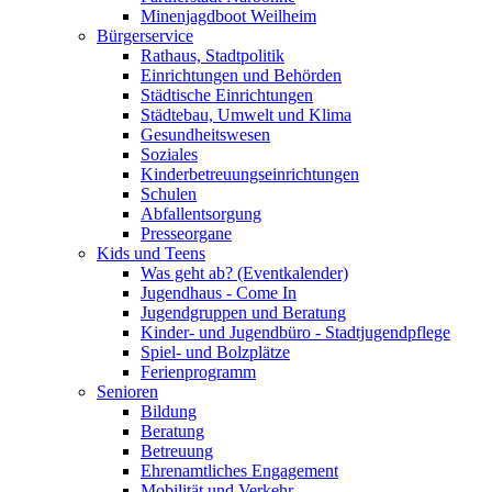
Minenjagdboot Weilheim
Bürgerservice
Rathaus, Stadtpolitik
Einrichtungen und Behörden
Städtische Einrichtungen
Städtebau, Umwelt und Klima
Gesundheitswesen
Soziales
Kinderbetreuungseinrichtungen
Schulen
Abfallentsorgung
Presseorgane
Kids und Teens
Was geht ab? (Eventkalender)
Jugendhaus - Come In
Jugendgruppen und Beratung
Kinder- und Jugendbüro - Stadtjugendpflege
Spiel- und Bolzplätze
Ferienprogramm
Senioren
Bildung
Beratung
Betreuung
Ehrenamtliches Engagement
Mobilität und Verkehr