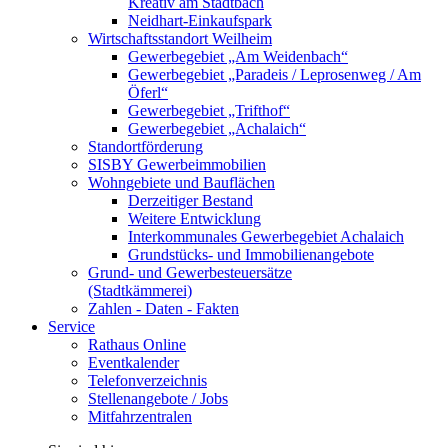
Kreativ am Stadtbach
Neidhart-Einkaufspark
Wirtschaftsstandort Weilheim
Gewerbegebiet „Am Weidenbach“
Gewerbegebiet „Paradeis / Leprosenweg / Am
Öferl“
Gewerbegebiet „Trifthof“
Gewerbegebiet „Achalaich“
Standortförderung
SISBY Gewerbeimmobilien
Wohngebiete und Bauflächen
Derzeitiger Bestand
Weitere Entwicklung
Interkommunales Gewerbegebiet Achalaich
Grundstücks- und Immobilienangebote
Grund- und Gewerbesteuersätze
(Stadtkämmerei)
Zahlen - Daten - Fakten
Service
Rathaus Online
Eventkalender
Telefonverzeichnis
Stellenangebote / Jobs
Mitfahrzentralen