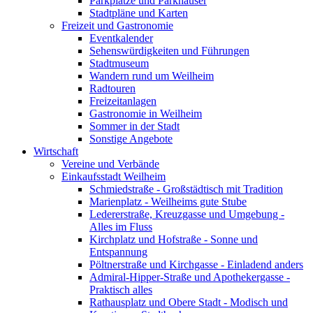
Parkplätze und Parkhäuser
Stadtpläne und Karten
Freizeit und Gastronomie
Eventkalender
Sehenswürdigkeiten und Führungen
Stadtmuseum
Wandern rund um Weilheim
Radtouren
Freizeitanlagen
Gastronomie in Weilheim
Sommer in der Stadt
Sonstige Angebote
Wirtschaft
Vereine und Verbände
Einkaufsstadt Weilheim
Schmiedstraße - Großstädtisch mit Tradition
Marienplatz - Weilheims gute Stube
Ledererstraße, Kreuzgasse und Umgebung -
Alles im Fluss
Kirchplatz und Hofstraße - Sonne und
Entspannung
Pöltnerstraße und Kirchgasse - Einladend anders
Admiral-Hipper-Straße und Apothekergasse -
Praktisch alles
Rathausplatz und Obere Stadt - Modisch und