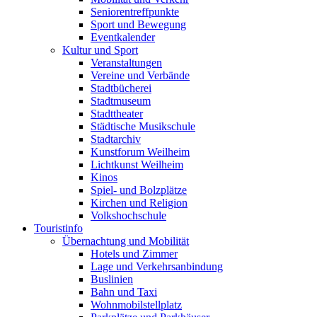
Seniorentreffpunkte
Sport und Bewegung
Eventkalender
Kultur und Sport
Veranstaltungen
Vereine und Verbände
Stadtbücherei
Stadtmuseum
Stadttheater
Städtische Musikschule
Stadtarchiv
Kunstforum Weilheim
Lichtkunst Weilheim
Kinos
Spiel- und Bolzplätze
Kirchen und Religion
Volkshochschule
Touristinfo
Übernachtung und Mobilität
Hotels und Zimmer
Lage und Verkehrsanbindung
Buslinien
Bahn und Taxi
Wohnmobilstellplatz