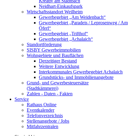
Kreativ am Stadtbach
Neidhart-Einkaufspark
Wirtschaftsstandort Weilheim
Gewerbegebiet „Am Weidenbach“
Gewerbegebiet „Paradeis / Leprosenweg / Am
Öferl“
Gewerbegebiet „Trifthof“
Gewerbegebiet „Achalaich“
Standortförderung
SISBY Gewerbeimmobilien
Wohngebiete und Bauflächen
Derzeitiger Bestand
Weitere Entwicklung
Interkommunales Gewerbegebiet Achalaich
Grundstücks- und Immobilienangebote
Grund- und Gewerbesteuersätze
(Stadtkämmerei)
Zahlen - Daten - Fakten
Service
Rathaus Online
Eventkalender
Telefonverzeichnis
Stellenangebote / Jobs
Mitfahrzentralen