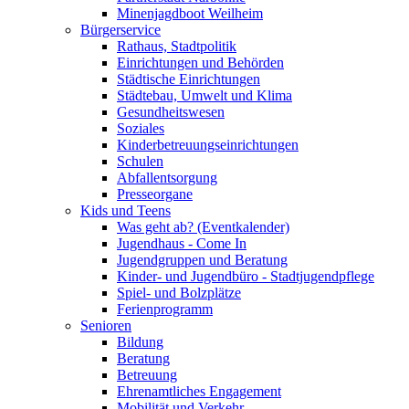
Minenjagdboot Weilheim
Bürgerservice
Rathaus, Stadtpolitik
Einrichtungen und Behörden
Städtische Einrichtungen
Städtebau, Umwelt und Klima
Gesundheitswesen
Soziales
Kinderbetreuungseinrichtungen
Schulen
Abfallentsorgung
Presseorgane
Kids und Teens
Was geht ab? (Eventkalender)
Jugendhaus - Come In
Jugendgruppen und Beratung
Kinder- und Jugendbüro - Stadtjugendpflege
Spiel- und Bolzplätze
Ferienprogramm
Senioren
Bildung
Beratung
Betreuung
Ehrenamtliches Engagement
Mobilität und Verkehr