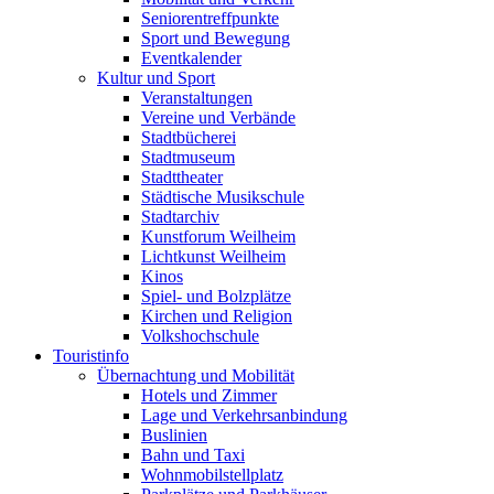
Seniorentreffpunkte
Sport und Bewegung
Eventkalender
Kultur und Sport
Veranstaltungen
Vereine und Verbände
Stadtbücherei
Stadtmuseum
Stadttheater
Städtische Musikschule
Stadtarchiv
Kunstforum Weilheim
Lichtkunst Weilheim
Kinos
Spiel- und Bolzplätze
Kirchen und Religion
Volkshochschule
Touristinfo
Übernachtung und Mobilität
Hotels und Zimmer
Lage und Verkehrsanbindung
Buslinien
Bahn und Taxi
Wohnmobilstellplatz