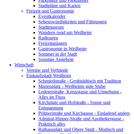
Parkplätze und Parkhäuser
Stadtpläne und Karten
Freizeit und Gastronomie
Eventkalender
Sehenswürdigkeiten und Führungen
Stadtmuseum
Wandern rund um Weilheim
Radtouren
Freizeitanlagen
Gastronomie in Weilheim
Sommer in der Stadt
Sonstige Angebote
Wirtschaft
Vereine und Verbände
Einkaufsstadt Weilheim
Schmiedstraße - Großstädtisch mit Tradition
Marienplatz - Weilheims gute Stube
Ledererstraße, Kreuzgasse und Umgebung -
Alles im Fluss
Kirchplatz und Hofstraße - Sonne und
Entspannung
Pöltnerstraße und Kirchgasse - Einladend anders
Admiral-Hipper-Straße und Apothekergasse -
Praktisch alles
Rathausplatz und Obere Stadt - Modisch und