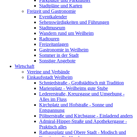
Parkplätze und Parkhäuser
Stadtpläne und Karten
Freizeit und Gastronomie
Eventkalender
Sehenswürdigkeiten und Führungen
Stadtmuseum
Wandern rund um Weilheim
Radtouren
Freizeitanlagen
Gastronomie in Weilheim
Sommer in der Stadt
Sonstige Angebote
Wirtschaft
Vereine und Verbände
Einkaufsstadt Weilheim
Schmiedstraße - Großstädtisch mit Tradition
Marienplatz - Weilheims gute Stube
Ledererstraße, Kreuzgasse und Umgebung -
Alles im Fluss
Kirchplatz und Hofstraße - Sonne und
Entspannung
Pöltnerstraße und Kirchgasse - Einladend anders
Admiral-Hipper-Straße und Apothekergasse -
Praktisch alles
Rathausplatz und Obere Stadt - Modisch und