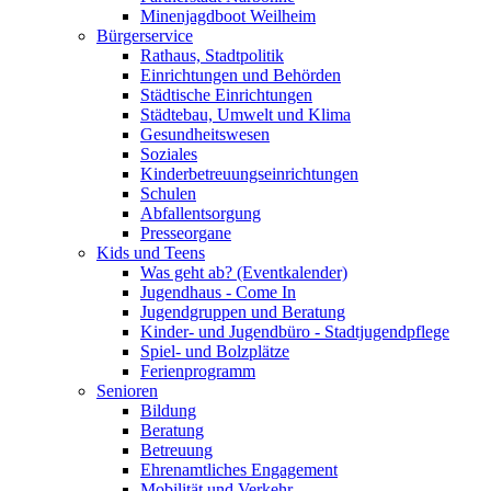
Minenjagdboot Weilheim
Bürgerservice
Rathaus, Stadtpolitik
Einrichtungen und Behörden
Städtische Einrichtungen
Städtebau, Umwelt und Klima
Gesundheitswesen
Soziales
Kinderbetreuungseinrichtungen
Schulen
Abfallentsorgung
Presseorgane
Kids und Teens
Was geht ab? (Eventkalender)
Jugendhaus - Come In
Jugendgruppen und Beratung
Kinder- und Jugendbüro - Stadtjugendpflege
Spiel- und Bolzplätze
Ferienprogramm
Senioren
Bildung
Beratung
Betreuung
Ehrenamtliches Engagement
Mobilität und Verkehr