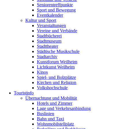
Seniorentreffpunkte
Sport und Bewegung
Eventkalender
Kultur und Sport
Veranstaltungen
Vereine und Verbände
Stadtbücherei
Stadtmuseum
Stadttheater
Städtische Musikschule
Stadtarchiv
Kunstforum Weilheim
Lichtkunst Weilheim
Kinos
Spiel- und Bolzplätze
Kirchen und Religion
Volkshochschule
Touristinfo
Übernachtung und Mobilität
Hotels und Zimmer
Lage und Verkehrsanbindung
Buslinien
Bahn und Taxi
Wohnmobilstellplatz