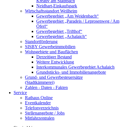
Kreativ am Stadtbach
Neidhart-Einkaufspark
Wirtschaftsstandort Weilheim
Gewerbegebiet „Am Weidenbach“
Gewerbegebiet „Paradeis / Leprosenweg / Am
Öferl“
Gewerbegebiet „Trifthof“
Gewerbegebiet „Achalaich“
Standortförderung
SISBY Gewerbeimmobilien
Wohngebiete und Bauflächen
Derzeitiger Bestand
Weitere Entwicklung
Interkommunales Gewerbegebiet Achalaich
Grundstücks- und Immobilienangebote
Grund- und Gewerbesteuersätze
(Stadtkämmerei)
Zahlen - Daten - Fakten
Service
Rathaus Online
Eventkalender
Telefonverzeichnis
Stellenangebote / Jobs
Mitfahrzentralen