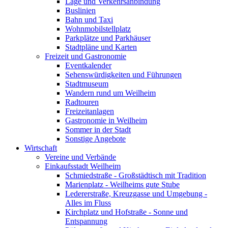
Lage und Verkehrsanbindung
Buslinien
Bahn und Taxi
Wohnmobilstellplatz
Parkplätze und Parkhäuser
Stadtpläne und Karten
Freizeit und Gastronomie
Eventkalender
Sehenswürdigkeiten und Führungen
Stadtmuseum
Wandern rund um Weilheim
Radtouren
Freizeitanlagen
Gastronomie in Weilheim
Sommer in der Stadt
Sonstige Angebote
Wirtschaft
Vereine und Verbände
Einkaufsstadt Weilheim
Schmiedstraße - Großstädtisch mit Tradition
Marienplatz - Weilheims gute Stube
Ledererstraße, Kreuzgasse und Umgebung -
Alles im Fluss
Kirchplatz und Hofstraße - Sonne und
Entspannung