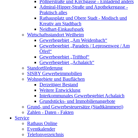
Pöltnerstraße und Kirchgasse - Einladend anders
Admiral-Hipper-Straße und Apothekergasse -
Praktisch alles
Rathausplatz und Obere Stadt - Modisch und
Kreativ am Stadtbach
Neidhart-Einkaufspark
Wirtschaftsstandort Weilheim
Gewerbegebiet „Am Weidenbach“
Gewerbegebiet „Paradeis / Leprosenweg / Am
Öferl“
Gewerbegebiet „Trifthof“
Gewerbegebiet „Achalaich“
Standortförderung
SISBY Gewerbeimmobilien
Wohngebiete und Bauflächen
Derzeitiger Bestand
Weitere Entwicklung
Interkommunales Gewerbegebiet Achalaich
Grundstücks- und Immobilienangebote
Grund- und Gewerbesteuersätze (Stadtkämmerei)
Zahlen - Daten - Fakten
Service
Rathaus Online
Eventkalender
Telefonverzeichnis