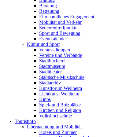
Bildung
Beratung
Betreuung
Ehrenamtliches Engagement
Mobilität und Verkehr
Seniorentreffpunkte
Sport und Bewegung
Eventkalender
Kultur und Sport
Veranstaltungen
Vereine und Verbände
Stadtbücherei
Stadtmuseum
Stadttheater
Städtische Musikschule
Stadtarchiv
Kunstforum Weilheim
Lichtkunst Weilheim
Kinos
Spiel- und Bolzplätze
Kirchen und Religion
Volkshochschule
Touristinfo
Übernachtung und Mobilität
Hotels und Zimmer