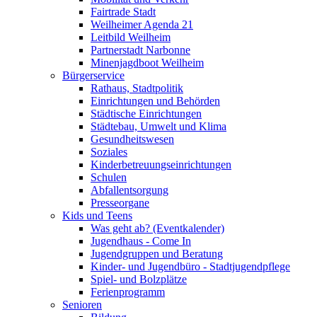
Fairtrade Stadt
Weilheimer Agenda 21
Leitbild Weilheim
Partnerstadt Narbonne
Minenjagdboot Weilheim
Bürgerservice
Rathaus, Stadtpolitik
Einrichtungen und Behörden
Städtische Einrichtungen
Städtebau, Umwelt und Klima
Gesundheitswesen
Soziales
Kinderbetreuungseinrichtungen
Schulen
Abfallentsorgung
Presseorgane
Kids und Teens
Was geht ab? (Eventkalender)
Jugendhaus - Come In
Jugendgruppen und Beratung
Kinder- und Jugendbüro - Stadtjugendpflege
Spiel- und Bolzplätze
Ferienprogramm
Senioren