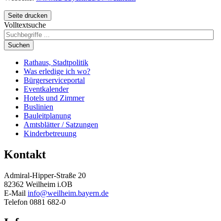
Seite drucken
Volltextsuche
Suchen
Rathaus, Stadtpolitik
Was erledige ich wo?
Bürgerserviceportal
Eventkalender
Hotels und Zimmer
Buslinien
Bauleitplanung
Amtsblätter / Satzungen
Kinderbetreuung
Kontakt
Admiral-Hipper-Straße 20
82362 Weilheim i.OB
E-Mail
info@weilheim.bayern.de
Telefon 0881 682-0