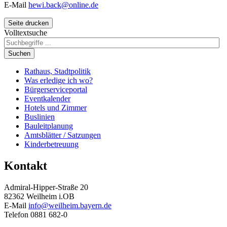
E-Mail
hewi.back@online.de
Seite drucken
Volltextsuche
Suchen
Rathaus, Stadtpolitik
Was erledige ich wo?
Bürgerserviceportal
Eventkalender
Hotels und Zimmer
Buslinien
Bauleitplanung
Amtsblätter / Satzungen
Kinderbetreuung
Kontakt
Admiral-Hipper-Straße 20
82362 Weilheim i.OB
E-Mail
info@weilheim.bayern.de
Telefon 0881 682-0