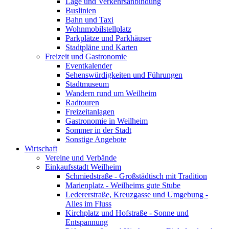
Lage und Verkehrsanbindung
Buslinien
Bahn und Taxi
Wohnmobilstellplatz
Parkplätze und Parkhäuser
Stadtpläne und Karten
Freizeit und Gastronomie
Eventkalender
Sehenswürdigkeiten und Führungen
Stadtmuseum
Wandern rund um Weilheim
Radtouren
Freizeitanlagen
Gastronomie in Weilheim
Sommer in der Stadt
Sonstige Angebote
Wirtschaft
Vereine und Verbände
Einkaufsstadt Weilheim
Schmiedstraße - Großstädtisch mit Tradition
Marienplatz - Weilheims gute Stube
Ledererstraße, Kreuzgasse und Umgebung -
Alles im Fluss
Kirchplatz und Hofstraße - Sonne und
Entspannung