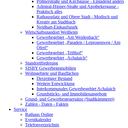
Pöltnerstraße und Kirchgasse - Einladend anders
Admiral-Hipper-Straße und Apothekergasse -
Praktisch alles
Rathausplatz und Obere Stadt - Modisch und
Kreativ am Stadtbach
Neidhart-Einkaufspark
Wirtschaftsstandort Weilheim
Gewerbegebiet „Am Weidenbach“
Gewerbegebiet „Paradeis / Leprosenweg / Am
Öferl“
Gewerbegebiet „Trifthof“
Gewerbegebiet „Achalaich“
Standortförderung
SISBY Gewerbeimmobilien
Wohngebiete und Bauflächen
Derzeitiger Bestand
Weitere Entwicklung
Interkommunales Gewerbegebiet Achalaich
Grundstücks- und Immobilienangebote
Grund- und Gewerbesteuersätze (Stadtkämmerei)
Zahlen - Daten - Fakten
Service
Rathaus Online
Eventkalender
Telefonverzeichnis