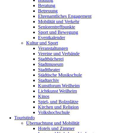
Bildung
Beratung
Betreuung
Ehrenamtliches Engagement
Mobilität und Verkehr
Seniorentreffpunkte
Sport und Bewegung
Eventkalender
Kultur und Sport
Veranstaltungen
Vereine und Verbände
Stadtbücherei
Stadtmuseum
Stadttheater
Städtische Musikschule
Stadtarchiv
Kunstforum Weilheim
Lichtkunst Weilheim
Kinos
Spiel- und Bolzplätze
Kirchen und Religion
Volkshochschule
Touristinfo
Übernachtung und Mobilität
Hotels und Zimmer