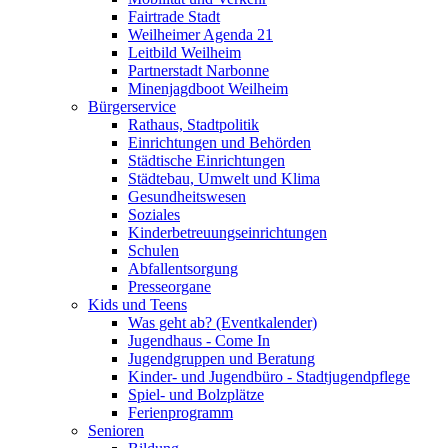
Fairtrade Stadt
Weilheimer Agenda 21
Leitbild Weilheim
Partnerstadt Narbonne
Minenjagdboot Weilheim
Bürgerservice
Rathaus, Stadtpolitik
Einrichtungen und Behörden
Städtische Einrichtungen
Städtebau, Umwelt und Klima
Gesundheitswesen
Soziales
Kinderbetreuungseinrichtungen
Schulen
Abfallentsorgung
Presseorgane
Kids und Teens
Was geht ab? (Eventkalender)
Jugendhaus - Come In
Jugendgruppen und Beratung
Kinder- und Jugendbüro - Stadtjugendpflege
Spiel- und Bolzplätze
Ferienprogramm
Senioren