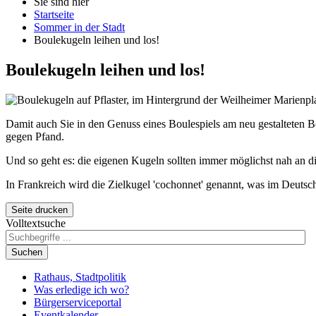
Sie sind hier
Startseite
Sommer in der Stadt
Boulekugeln leihen und los!
Boulekugeln leihen und los!
Damit auch Sie in den Genuss eines
Boule
spiels am neu gestalteten 
gegen Pfand.
Und so geht es: die eigenen Kugeln sollten immer möglichst nah an 
In Frankreich wird die Zielkugel '
cochonnet
' genannt, was im Deutsc
Seite drucken
Volltextsuche
Suchen
Rathaus, Stadtpolitik
Was erledige ich wo?
Bürgerserviceportal
Eventkalender