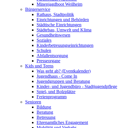
Minenjagdboot Weilheim
Bürgerservice
Rathaus, Stadtpolitik
Einrichtungen und Behörden
Städtische Einrichtungen
Städtebau, Umwelt und Klima
Gesundheitswesen
Soziales
Kinderbetreuungseinrichtungen
Schulen
Abfallentsorgung
Presseorgane
Kids und Teens
Was geht ab? (Eventkalender)
Jugendhaus - Come In
Jugendgruppen und Beratung
Kinder- und Jugendbüro - Stadtjugendpflege
Spiel- und Bolzplätze
Ferienprogramm
Senioren
Bildung
Beratung
Betreuung
Ehrenamtliches Engagement
Mobilität und Verkehr