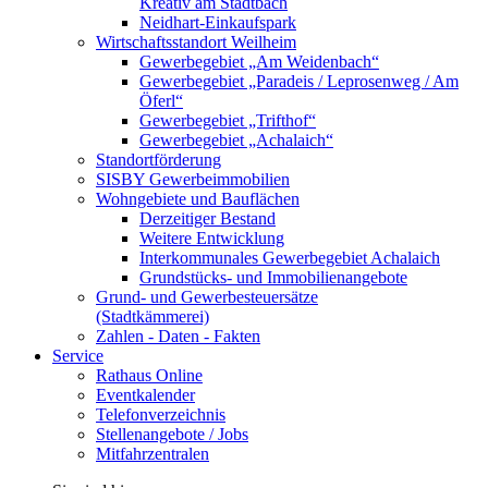
Kreativ am Stadtbach
Neidhart-Einkaufspark
Wirtschaftsstandort Weilheim
Gewerbegebiet „Am Weidenbach“
Gewerbegebiet „Paradeis / Leprosenweg / Am
Öferl“
Gewerbegebiet „Trifthof“
Gewerbegebiet „Achalaich“
Standortförderung
SISBY Gewerbeimmobilien
Wohngebiete und Bauflächen
Derzeitiger Bestand
Weitere Entwicklung
Interkommunales Gewerbegebiet Achalaich
Grundstücks- und Immobilienangebote
Grund- und Gewerbesteuersätze
(Stadtkämmerei)
Zahlen - Daten - Fakten
Service
Rathaus Online
Eventkalender
Telefonverzeichnis
Stellenangebote / Jobs
Mitfahrzentralen