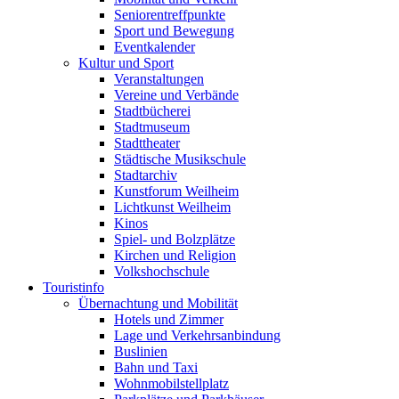
Seniorentreffpunkte
Sport und Bewegung
Eventkalender
Kultur und Sport
Veranstaltungen
Vereine und Verbände
Stadtbücherei
Stadtmuseum
Stadttheater
Städtische Musikschule
Stadtarchiv
Kunstforum Weilheim
Lichtkunst Weilheim
Kinos
Spiel- und Bolzplätze
Kirchen und Religion
Volkshochschule
Touristinfo
Übernachtung und Mobilität
Hotels und Zimmer
Lage und Verkehrsanbindung
Buslinien
Bahn und Taxi
Wohnmobilstellplatz