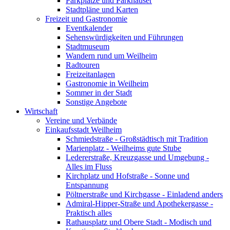
Parkplätze und Parkhäuser
Stadtpläne und Karten
Freizeit und Gastronomie
Eventkalender
Sehenswürdigkeiten und Führungen
Stadtmuseum
Wandern rund um Weilheim
Radtouren
Freizeitanlagen
Gastronomie in Weilheim
Sommer in der Stadt
Sonstige Angebote
Wirtschaft
Vereine und Verbände
Einkaufsstadt Weilheim
Schmiedstraße - Großstädtisch mit Tradition
Marienplatz - Weilheims gute Stube
Ledererstraße, Kreuzgasse und Umgebung -
Alles im Fluss
Kirchplatz und Hofstraße - Sonne und
Entspannung
Pöltnerstraße und Kirchgasse - Einladend anders
Admiral-Hipper-Straße und Apothekergasse -
Praktisch alles
Rathausplatz und Obere Stadt - Modisch und