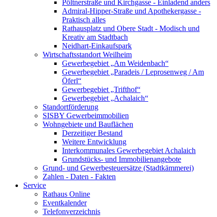
Pöltnerstraße und Kirchgasse - Einladend anders
Admiral-Hipper-Straße und Apothekergasse -
Praktisch alles
Rathausplatz und Obere Stadt - Modisch und
Kreativ am Stadtbach
Neidhart-Einkaufspark
Wirtschaftsstandort Weilheim
Gewerbegebiet „Am Weidenbach“
Gewerbegebiet „Paradeis / Leprosenweg / Am
Öferl“
Gewerbegebiet „Trifthof“
Gewerbegebiet „Achalaich“
Standortförderung
SISBY Gewerbeimmobilien
Wohngebiete und Bauflächen
Derzeitiger Bestand
Weitere Entwicklung
Interkommunales Gewerbegebiet Achalaich
Grundstücks- und Immobilienangebote
Grund- und Gewerbesteuersätze (Stadtkämmerei)
Zahlen - Daten - Fakten
Service
Rathaus Online
Eventkalender
Telefonverzeichnis