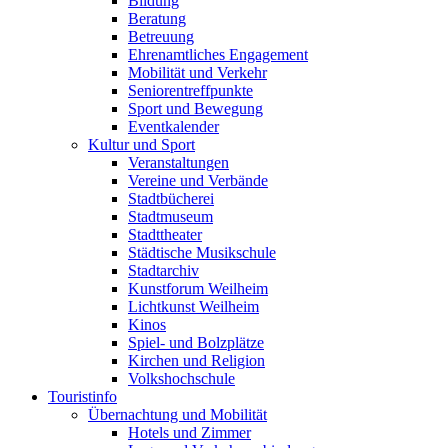
Bildung
Beratung
Betreuung
Ehrenamtliches Engagement
Mobilität und Verkehr
Seniorentreffpunkte
Sport und Bewegung
Eventkalender
Kultur und Sport
Veranstaltungen
Vereine und Verbände
Stadtbücherei
Stadtmuseum
Stadttheater
Städtische Musikschule
Stadtarchiv
Kunstforum Weilheim
Lichtkunst Weilheim
Kinos
Spiel- und Bolzplätze
Kirchen und Religion
Volkshochschule
Touristinfo
Übernachtung und Mobilität
Hotels und Zimmer