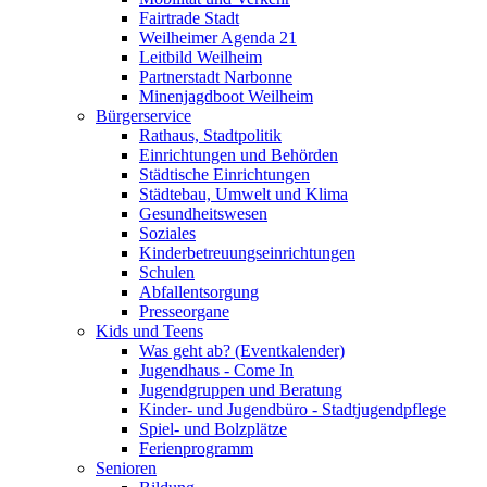
Fairtrade Stadt
Weilheimer Agenda 21
Leitbild Weilheim
Partnerstadt Narbonne
Minenjagdboot Weilheim
Bürgerservice
Rathaus, Stadtpolitik
Einrichtungen und Behörden
Städtische Einrichtungen
Städtebau, Umwelt und Klima
Gesundheitswesen
Soziales
Kinderbetreuungseinrichtungen
Schulen
Abfallentsorgung
Presseorgane
Kids und Teens
Was geht ab? (Eventkalender)
Jugendhaus - Come In
Jugendgruppen und Beratung
Kinder- und Jugendbüro - Stadtjugendpflege
Spiel- und Bolzplätze
Ferienprogramm
Senioren