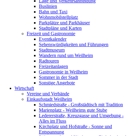
Lage und Verkehrsanbindung
Buslinien
Bahn und Taxi
Wohnmobilstellplatz
Parkplätze und Parkhäuser
Stadtpläne und Karten
Freizeit und Gastronomie
Eventkalender
Sehenswürdigkeiten und Führungen
Stadtmuseum
Wandern rund um Weilheim
Radtouren
Freizeitanlagen
Gastronomie in Weilheim
Sommer in der Stadt
Sonstige Angebote
Wirtschaft
Vereine und Verbände
Einkaufsstadt Weilheim
Schmiedstraße - Großstädtisch mit Tradition
Marienplatz - Weilheims gute Stube
Ledererstraße, Kreuzgasse und Umgebung -
Alles im Fluss
Kirchplatz und Hofstraße - Sonne und
Entspannung