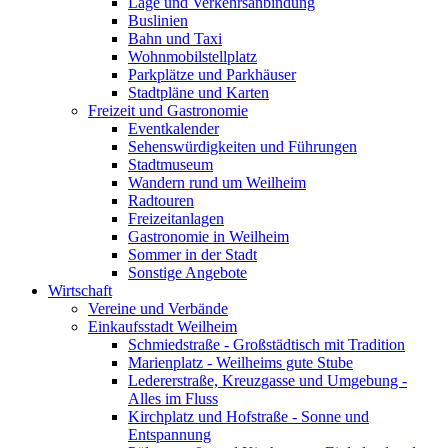
Lage und Verkehrsanbindung
Buslinien
Bahn und Taxi
Wohnmobilstellplatz
Parkplätze und Parkhäuser
Stadtpläne und Karten
Freizeit und Gastronomie
Eventkalender
Sehenswürdigkeiten und Führungen
Stadtmuseum
Wandern rund um Weilheim
Radtouren
Freizeitanlagen
Gastronomie in Weilheim
Sommer in der Stadt
Sonstige Angebote
Wirtschaft
Vereine und Verbände
Einkaufsstadt Weilheim
Schmiedstraße - Großstädtisch mit Tradition
Marienplatz - Weilheims gute Stube
Ledererstraße, Kreuzgasse und Umgebung -
Alles im Fluss
Kirchplatz und Hofstraße - Sonne und
Entspannung