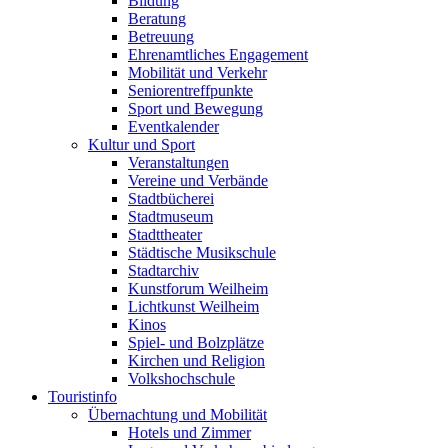
Bildung
Beratung
Betreuung
Ehrenamtliches Engagement
Mobilität und Verkehr
Seniorentreffpunkte
Sport und Bewegung
Eventkalender
Kultur und Sport
Veranstaltungen
Vereine und Verbände
Stadtbücherei
Stadtmuseum
Stadttheater
Städtische Musikschule
Stadtarchiv
Kunstforum Weilheim
Lichtkunst Weilheim
Kinos
Spiel- und Bolzplätze
Kirchen und Religion
Volkshochschule
Touristinfo
Übernachtung und Mobilität
Hotels und Zimmer