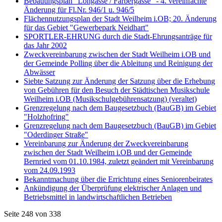
Bebauungsplan "Lohgasse / Färbergasse" - 4. vereinfachte
Änderung für Fl.Nr. 946/1 u. 946/5
Flächennutzungsplan der Stadt Weilheim i.OB; 20. Änderung
für das Gebiet "Gewerbepark Neidhart"
SPORTLER-EHRUNG durch die Stadt-Ehrungsanträge für
das Jahr 2002
Zweckvereinbarung zwischen der Stadt Weilheim i.OB und
der Gemeinde Polling über die Ableitung und Reinigung der
Abwässer
Siebte Satzung zur Änderung der Satzung über die Erhebung
von Gebühren für den Besuch der Städtischen Musikschule
Weilheim i.OB (Musikschulgebührensatzung) (veraltet)
Grenzregelung nach dem Baugesetzbuch (BauGB) im Gebiet
"Holzhofring"
Grenzregelung nach dem Baugesetzbuch (BauGB) im Gebiet
"Oderdinger Straße"
Vereinbarung zur Änderung der Zweckvereinbarung
zwischen der Stadt Weilheim i.OB und der Gemeinde
Bernried vom 01.10.1984, zuletzt geändert mit Vereinbarung
vom 24.09.1993
Bekanntmachung über die Errichtung eines Seniorenbeirates
Ankündigung der Überprüfung elektrischer Anlagen und
Betriebsmittel in landwirtschaftlichen Betrieben
Seite 248 von 338