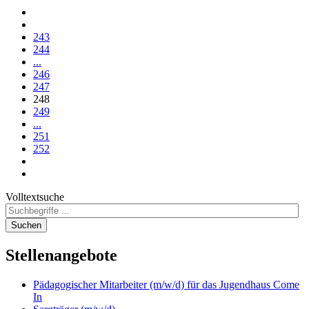
243
244
...
246
247
248
249
...
251
252
Volltextsuche
Suchen
Stellenangebote
Pädagogischer Mitarbeiter (m/w/d) für das Jugendhaus Come
In