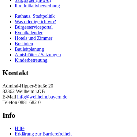
Sargträger (m/w/d)
Ihre Initiativbewerbung
Rathaus, Stadtpolitik
Was erledige ich wo?
Bürgerserviceportal
Eventkalender
Hotels und Zimmer
Buslinien
Bauleitplanung
Amtsblätter / Satzungen
Kinderbetreuung
Kontakt
Admiral-Hipper-Straße 20
82362 Weilheim i.OB
E-Mail
info@weilheim.bayern.de
Telefon 0881 682-0
Info
Hilfe
Erklärung zur Barrierefreiheit