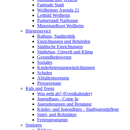
Fairtrade Stadt
Weilheimer Agenda 21
Leitbild Weilheim
Partnerstadt Narbonne
Minenjagdboot Weilheim
Bürgerservice
Rathaus, Stadtpolitik
Einrichtungen und Behörden
Städtische Einrichtungen
Städtebau, Umwelt und Klima
Gesundheitswesen
Soziales
Kinderbetreuungseinrichtungen
Schulen
Abfallentsorgung
Presseorgane
Kids und Teens
Was geht ab? (Eventkalender)
Jugendhaus - Come In
Jugendgruppen und Beratung
Kinder- und Jugendbüro - Stadtjugendpflege
Spiel- und Bolzplätze
Ferienprogramm
Senioren