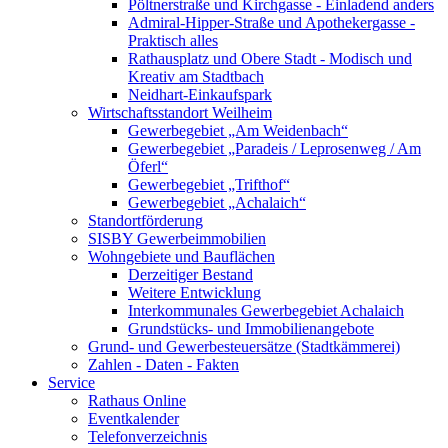
Pöltnerstraße und Kirchgasse - Einladend anders
Admiral-Hipper-Straße und Apothekergasse -
Praktisch alles
Rathausplatz und Obere Stadt - Modisch und
Kreativ am Stadtbach
Neidhart-Einkaufspark
Wirtschaftsstandort Weilheim
Gewerbegebiet „Am Weidenbach“
Gewerbegebiet „Paradeis / Leprosenweg / Am
Öferl“
Gewerbegebiet „Trifthof“
Gewerbegebiet „Achalaich“
Standortförderung
SISBY Gewerbeimmobilien
Wohngebiete und Bauflächen
Derzeitiger Bestand
Weitere Entwicklung
Interkommunales Gewerbegebiet Achalaich
Grundstücks- und Immobilienangebote
Grund- und Gewerbesteuersätze (Stadtkämmerei)
Zahlen - Daten - Fakten
Service
Rathaus Online
Eventkalender
Telefonverzeichnis