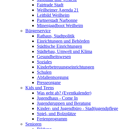
Fairtrade Stadt
Weilheimer Agenda 21
Leitbild Weilheim
Partnerstadt Narbonne
Minenjagdboot Weilheim
Bürgerservice
Rathaus, Stadtpolitik
Einrichtungen und Behörden
Städtische Einrichtungen
Städtebau, Umwelt und Klima
Gesundheitswesen
Soziales
Kinderbetreuungseinrichtungen
Schulen
Abfallentsorgung
Presseorgane
Kids und Teens
Was geht ab? (Eventkalender)
Jugendhaus - Come In
Jugendgruppen und Beratung
Kinder- und Jugendbüro - Stadtjugendpflege
Spiel- und Bolzplätze
Ferienprogramm
Senioren