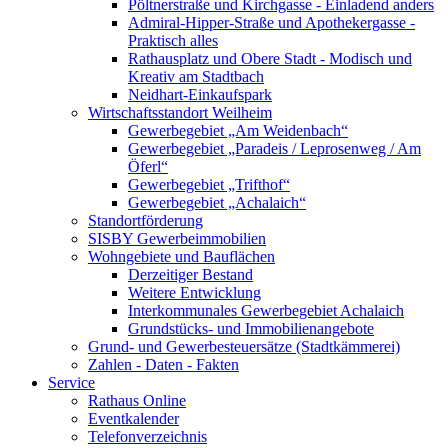
Pöltnerstraße und Kirchgasse - Einladend anders
Admiral-Hipper-Straße und Apothekergasse -
Praktisch alles
Rathausplatz und Obere Stadt - Modisch und
Kreativ am Stadtbach
Neidhart-Einkaufspark
Wirtschaftsstandort Weilheim
Gewerbegebiet „Am Weidenbach“
Gewerbegebiet „Paradeis / Leprosenweg / Am
Öferl“
Gewerbegebiet „Trifthof“
Gewerbegebiet „Achalaich“
Standortförderung
SISBY Gewerbeimmobilien
Wohngebiete und Bauflächen
Derzeitiger Bestand
Weitere Entwicklung
Interkommunales Gewerbegebiet Achalaich
Grundstücks- und Immobilienangebote
Grund- und Gewerbesteuersätze (Stadtkämmerei)
Zahlen - Daten - Fakten
Service
Rathaus Online
Eventkalender
Telefonverzeichnis