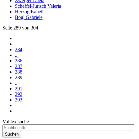
Zwerger Aneta
Scheffel-Jurisch Valeria
Herzog Isabell
Bögl Gabriele
Seite 289 von 304
284
...
286
287
288
289
...
291
292
293
Volltextsuche
Suchen