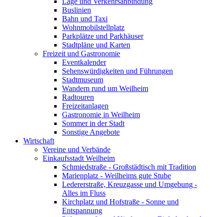
Lage und Verkehrsanbindung
Buslinien
Bahn und Taxi
Wohnmobilstellplatz
Parkplätze und Parkhäuser
Stadtpläne und Karten
Freizeit und Gastronomie
Eventkalender
Sehenswürdigkeiten und Führungen
Stadtmuseum
Wandern rund um Weilheim
Radtouren
Freizeitanlagen
Gastronomie in Weilheim
Sommer in der Stadt
Sonstige Angebote
Wirtschaft
Vereine und Verbände
Einkaufsstadt Weilheim
Schmiedstraße - Großstädtisch mit Tradition
Marienplatz - Weilheims gute Stube
Ledererstraße, Kreuzgasse und Umgebung -
Alles im Fluss
Kirchplatz und Hofstraße - Sonne und
Entspannung