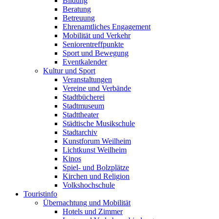
Bildung
Beratung
Betreuung
Ehrenamtliches Engagement
Mobilität und Verkehr
Seniorentreffpunkte
Sport und Bewegung
Eventkalender
Kultur und Sport
Veranstaltungen
Vereine und Verbände
Stadtbücherei
Stadtmuseum
Stadttheater
Städtische Musikschule
Stadtarchiv
Kunstforum Weilheim
Lichtkunst Weilheim
Kinos
Spiel- und Bolzplätze
Kirchen und Religion
Volkshochschule
Touristinfo
Übernachtung und Mobilität
Hotels und Zimmer