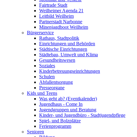
Fairtrade Stadt
Weilheimer Agenda 21
Leitbild Weilheim
Partnerstadt Narbonne
Minenjagdboot Weilheim
Bürgerservice
Rathaus, Stadtpolitik
Einrichtungen und Behörden
Städtische Einrichtungen
Städtebau, Umwelt und Klima
Gesundheitswesen
Soziales
Kinderbetreuungseinrichtungen
Schulen
Abfallentsorgung
Presseorgane
Kids und Teens
Was geht ab? (Eventkalender)
Jugendhaus - Come In
Jugendgruppen und Beratung
Kinder- und Jugendbüro - Stadtjugendpflege
Spiel- und Bolzplätze
Ferienprogramm
Senioren