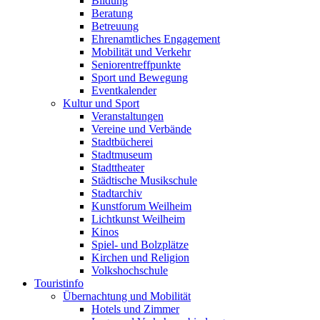
Bildung
Beratung
Betreuung
Ehrenamtliches Engagement
Mobilität und Verkehr
Seniorentreffpunkte
Sport und Bewegung
Eventkalender
Kultur und Sport
Veranstaltungen
Vereine und Verbände
Stadtbücherei
Stadtmuseum
Stadttheater
Städtische Musikschule
Stadtarchiv
Kunstforum Weilheim
Lichtkunst Weilheim
Kinos
Spiel- und Bolzplätze
Kirchen und Religion
Volkshochschule
Touristinfo
Übernachtung und Mobilität
Hotels und Zimmer