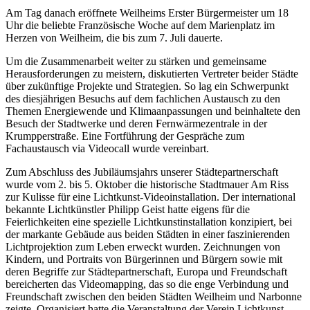
Am Tag danach eröffnete Weilheims Erster Bürgermeister um 18
Uhr die beliebte Französische Woche auf dem Marienplatz im
Herzen von Weilheim, die bis zum 7. Juli dauerte.
Um die Zusammenarbeit weiter zu stärken und gemeinsame
Herausforderungen zu meistern, diskutierten Vertreter beider Städte
über zukünftige Projekte und Strategien. So lag ein Schwerpunkt
des diesjährigen Besuchs auf dem fachlichen Austausch zu den
Themen Energiewende und Klimaanpassungen und beinhaltete den
Besuch der Stadtwerke und deren Fernwärmezentrale in der
Krumpperstraße. Eine Fortführung der Gespräche zum
Fachaustausch via
Videocall
wurde vereinbart.
Zum Abschluss des Jubiläumsjahrs unserer Städtepartnerschaft
wurde vom 2. bis 5. Oktober die historische Stadtmauer Am Riss
zur Kulisse für eine Lichtkunst-Videoinstallation. Der international
bekannte Lichtkünstler Philipp Geist hatte eigens für die
Feierlichkeiten eine spezielle Lichtkunstinstallation konzipiert, bei
der markante Gebäude aus beiden Städten in einer faszinierenden
Lichtprojektion zum Leben erweckt wurden. Zeichnungen von
Kindern, und Portraits von Bürgerinnen und Bürgern sowie mit
deren Begriffe zur Städtepartnerschaft, Europa und Freundschaft
bereicherten das Videomapping, das so die enge Verbindung und
Freundschaft zwischen den beiden Städten Weilheim und Narbonne
zeigte. Organisiert hatte die Veranstaltung der Verein Lichtkunst