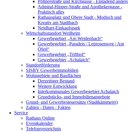
Pöltnerstraße und Kirchgasse - Einladend anders
Admiral-Hipper-Straße und Apothekergasse -
Praktisch alles
Rathausplatz und Obere Stadt - Modisch und
Kreativ am Stadtbach
Neidhart-Einkaufspark
Wirtschaftsstandort Weilheim
Gewerbegebiet „Am Weidenbach“
Gewerbegebiet „Paradeis / Leprosenweg / Am
Öferl“
Gewerbegebiet „Trifthof“
Gewerbegebiet „Achalaich“
Standortförderung
SISBY Gewerbeimmobilien
Wohngebiete und Bauflächen
Derzeitiger Bestand
Weitere Entwicklung
Interkommunales Gewerbegebiet Achalaich
Grundstücks- und Immobilienangebote
Grund- und Gewerbesteuersätze (Stadtkämmerei)
Zahlen - Daten - Fakten
Service
Rathaus Online
Eventkalender
Telefonverzeichnis