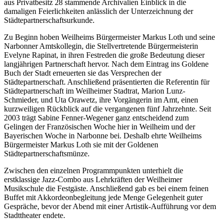
aus Privatbesitz 28 stammende Archivalien Einblick in die
damaligen Feierlichkeiten anlässlich der Unterzeichnung der
Städtepartnerschaftsurkunde.
Zu Beginn hoben Weilheims Bürgermeister Markus Loth und seine
Narbonner Amtskollegin, die Stellvertretende Bürgermeisterin
Evelyne Rapinat, in ihren Festreden die große Bedeutung dieser
langjährigen Partnerschaft hervor. Nach dem Eintrag ins Goldene
Buch der Stadt erneuerten sie das Versprechen der
Städtepartnerschaft. Anschließend präsentierten die Referentin für
Städtepartnerschaft im Weilheimer Stadtrat, Marion Lunz-
Schmieder, und Uta Orawetz, ihre Vorgängerin im Amt, einen
kurzweiligen Rückblick auf die vergangenen fünf Jahrzehnte. Seit
2003 trägt Sabine Fenner-Wegener ganz entscheidend zum
Gelingen der Französischen Woche hier in Weilheim und der
Bayerischen Woche in Narbonne bei. Deshalb ehrte Weilheims
Bürgermeister Markus Loth sie mit der Goldenen
Städtepartnerschaftsmünze.
Zwischen den einzelnen Programmpunkten unterhielt die
erstklassige Jazz-Combo aus Lehrkräften der Weilheimer
Musikschule die Festgäste. Anschließend gab es bei einem feinen
Buffet mit Akkordeonbegleitung jede Menge Gelegenheit guter
Gespräche, bevor der Abend mit einer Artistik-Aufführung vor dem
Stadttheater endete.