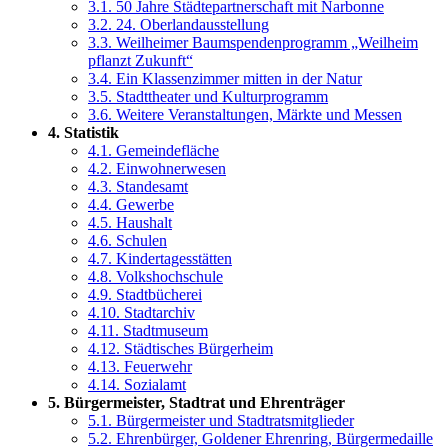
3.1. 50 Jahre Städtepartnerschaft mit Narbonne
3.2. 24. Oberlandausstellung
3.3. Weilheimer Baumspendenprogramm „Weilheim
pflanzt Zukunft“
3.4. Ein Klassenzimmer mitten in der Natur
3.5. Stadttheater und Kulturprogramm
3.6. Weitere Veranstaltungen, Märkte und Messen
4. Statistik
4.1. Gemeindefläche
4.2. Einwohnerwesen
4.3. Standesamt
4.4. Gewerbe
4.5. Haushalt
4.6. Schulen
4.7. Kindertagesstätten
4.8. Volkshochschule
4.9. Stadtbücherei
4.10. Stadtarchiv
4.11. Stadtmuseum
4.12. Städtisches Bürgerheim
4.13. Feuerwehr
4.14. Sozialamt
5. Bürgermeister, Stadtrat und Ehrenträger
5.1. Bürgermeister und Stadtratsmitglieder
5.2. Ehrenbürger, Goldener Ehrenring, Bürgermedaille