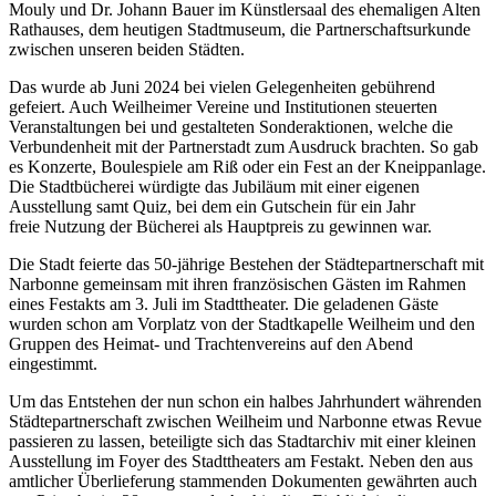
Mouly und Dr. Johann Bauer im Künstlersaal des ehemaligen Alten
Rathauses, dem heutigen Stadtmuseum, die Partnerschaftsurkunde
zwischen unseren beiden Städten.
Das wurde ab Juni 2024 bei vielen Gelegenheiten gebührend
gefeiert. Auch Weilheimer Vereine und Institutionen steuerten
Veranstaltungen bei und gestalteten Sonderaktionen, welche die
Verbundenheit mit der Partnerstadt zum Ausdruck brachten. So gab
es Konzerte, Boulespiele am Riß oder ein Fest an der Kneippanlage.
Die Stadtbücherei würdigte das Jubiläum mit einer eigenen
Ausstellung samt Quiz, bei dem ein Gutschein für ein Jahr
freie Nutzung der Bücherei als Hauptpreis zu gewinnen war.
Die Stadt feierte das 50-jährige Bestehen der Städtepartnerschaft mit
Narbonne gemeinsam mit ihren französischen Gästen im Rahmen
eines Festakts am 3. Juli im Stadttheater. Die geladenen Gäste
wurden schon am Vorplatz von der Stadtkapelle Weilheim und den
Gruppen des Heimat- und Trachtenvereins auf den Abend
eingestimmt.
Um das Entstehen der nun schon ein halbes Jahrhundert währenden
Städtepartnerschaft zwischen Weilheim und Narbonne etwas Revue
passieren zu lassen, beteiligte sich das Stadtarchiv mit einer kleinen
Ausstellung im Foyer des Stadttheaters am Festakt. Neben den aus
amtlicher Überlieferung stammenden Dokumenten gewährten auch