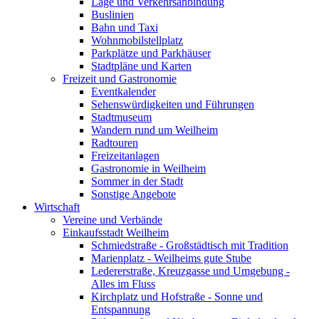
Lage und Verkehrsanbindung
Buslinien
Bahn und Taxi
Wohnmobilstellplatz
Parkplätze und Parkhäuser
Stadtpläne und Karten
Freizeit und Gastronomie
Eventkalender
Sehenswürdigkeiten und Führungen
Stadtmuseum
Wandern rund um Weilheim
Radtouren
Freizeitanlagen
Gastronomie in Weilheim
Sommer in der Stadt
Sonstige Angebote
Wirtschaft
Vereine und Verbände
Einkaufsstadt Weilheim
Schmiedstraße - Großstädtisch mit Tradition
Marienplatz - Weilheims gute Stube
Ledererstraße, Kreuzgasse und Umgebung -
Alles im Fluss
Kirchplatz und Hofstraße - Sonne und
Entspannung