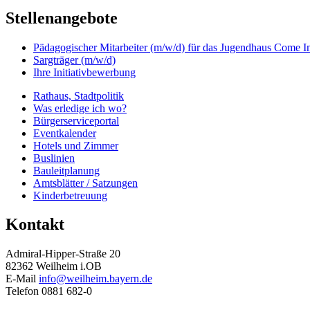
Stellenangebote
Pädagogischer Mitarbeiter (m/w/d) für das Jugendhaus Come I
Sargträger (m/w/d)
Ihre Initiativbewerbung
Rathaus, Stadtpolitik
Was erledige ich wo?
Bürgerserviceportal
Eventkalender
Hotels und Zimmer
Buslinien
Bauleitplanung
Amtsblätter / Satzungen
Kinderbetreuung
Kontakt
Admiral-Hipper-Straße 20
82362 Weilheim i.OB
E-Mail
info@weilheim.bayern.de
Telefon 0881 682-0