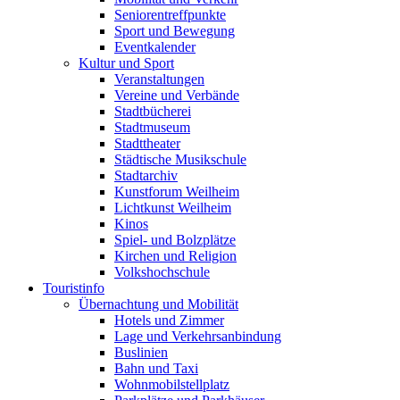
Seniorentreffpunkte
Sport und Bewegung
Eventkalender
Kultur und Sport
Veranstaltungen
Vereine und Verbände
Stadtbücherei
Stadtmuseum
Stadttheater
Städtische Musikschule
Stadtarchiv
Kunstforum Weilheim
Lichtkunst Weilheim
Kinos
Spiel- und Bolzplätze
Kirchen und Religion
Volkshochschule
Touristinfo
Übernachtung und Mobilität
Hotels und Zimmer
Lage und Verkehrsanbindung
Buslinien
Bahn und Taxi
Wohnmobilstellplatz