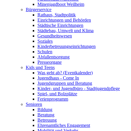
Minenjagdboot Weilheim
Bürgerservice
Rathaus, Stadtpolitik
Einrichtungen und Behörden
Städtische Einrichtungen
Städtebau, Umwelt und Klima
Gesundheitswesen
Soziales
Kinderbetreuungseinrichtungen
Schulen
Abfallentsorgung
Presseorgane
Kids und Teens
Was geht ab? (Eventkalender)
Jugendhaus - Come In
Jugendgruppen und Beratung
Kinder- und Jugendbüro - Stadtjugendpflege
Spiel- und Bolzplätze
Ferienprogramm
Senioren
Bildung
Beratung
Betreuung
Ehrenamtliches Engagement
Mobilität und Verkehr