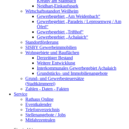
Kreativ am Stadtbach
Neidhart-Einkaufspark
Wirtschaftsstandort Weilheim
Gewerbegebiet „Am Weidenbach“
Gewerbegebiet „Paradeis / Leprosenweg / Am
Öferl“
Gewerbegebiet „Trifthof“
Gewerbegebiet „Achalaich“
Standortförderung
SISBY Gewerbeimmobilien
Wohngebiete und Bauflächen
Derzeitiger Bestand
Weitere Entwicklung
Interkommunales Gewerbegebiet Achalaich
Grundstücks- und Immobilienangebote
Grund- und Gewerbesteuersätze
(Stadtkämmerei)
Zahlen - Daten - Fakten
Service
Rathaus Online
Eventkalender
Telefonverzeichnis
Stellenangebote / Jobs
Mitfahrzentralen