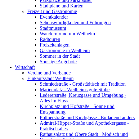
Parkplätze und Parkhäuser
Stadtpläne und Karten
Freizeit und Gastronomie
Eventkalender
Sehenswürdigkeiten und Führungen
Stadtmuseum
Wandern rund um Weilheim
Radtouren
Freizeitanlagen
Gastronomie in Weilheim
Sommer in der Stadt
Sonstige Angebote
Wirtschaft
Vereine und Verbände
Einkaufsstadt Weilheim
Schmiedstraße - Großstädtisch mit Tradition
Marienplatz - Weilheims gute Stube
Ledererstraße, Kreuzgasse und Umgebung -
Alles im Fluss
Kirchplatz und Hofstraße - Sonne und
Entspannung
Pöltnerstraße und Kirchgasse - Einladend anders
Admiral-Hipper-Straße und Apothekergasse -
Praktisch alles
Rathausplatz und Obere Stadt - Modisch und