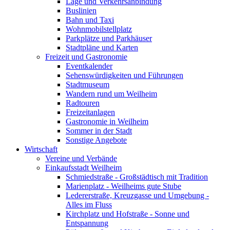
Lage und Verkehrsanbindung
Buslinien
Bahn und Taxi
Wohnmobilstellplatz
Parkplätze und Parkhäuser
Stadtpläne und Karten
Freizeit und Gastronomie
Eventkalender
Sehenswürdigkeiten und Führungen
Stadtmuseum
Wandern rund um Weilheim
Radtouren
Freizeitanlagen
Gastronomie in Weilheim
Sommer in der Stadt
Sonstige Angebote
Wirtschaft
Vereine und Verbände
Einkaufsstadt Weilheim
Schmiedstraße - Großstädtisch mit Tradition
Marienplatz - Weilheims gute Stube
Ledererstraße, Kreuzgasse und Umgebung -
Alles im Fluss
Kirchplatz und Hofstraße - Sonne und
Entspannung