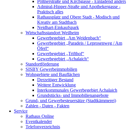
Pöltnerstraße und Kirchgasse - Einladend anders
Admiral-Hipper-Straße und Apothekergasse -
Praktisch alles
Rathausplatz und Obere Stadt - Modisch und
Kreativ am Stadtbach
Neidhart-Einkaufspark
Wirtschaftsstandort Weilheim
Gewerbegebiet „Am Weidenbach“
Gewerbegebiet „Paradeis / Leprosenweg / Am
Öferl“
Gewerbegebiet „Trifthof“
Gewerbegebiet „Achalaich“
Standortförderung
SISBY Gewerbeimmobilien
Wohngebiete und Bauflächen
Derzeitiger Bestand
Weitere Entwicklung
Interkommunales Gewerbegebiet Achalaich
Grundstücks- und Immobilienangebote
Grund- und Gewerbesteuersätze (Stadtkämmerei)
Zahlen - Daten - Fakten
Service
Rathaus Online
Eventkalender
Telefonverzeichnis