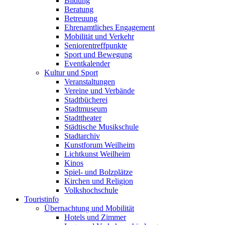
Bildung
Beratung
Betreuung
Ehrenamtliches Engagement
Mobilität und Verkehr
Seniorentreffpunkte
Sport und Bewegung
Eventkalender
Kultur und Sport
Veranstaltungen
Vereine und Verbände
Stadtbücherei
Stadtmuseum
Stadttheater
Städtische Musikschule
Stadtarchiv
Kunstforum Weilheim
Lichtkunst Weilheim
Kinos
Spiel- und Bolzplätze
Kirchen und Religion
Volkshochschule
Touristinfo
Übernachtung und Mobilität
Hotels und Zimmer