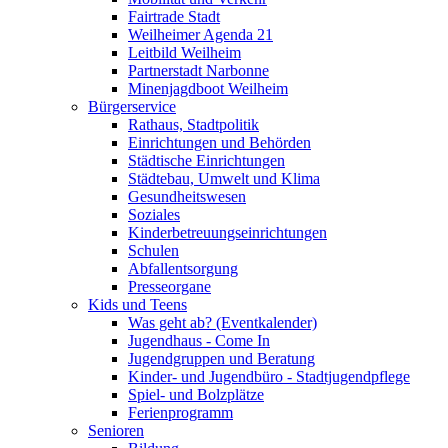
Fairtrade Stadt
Weilheimer Agenda 21
Leitbild Weilheim
Partnerstadt Narbonne
Minenjagdboot Weilheim
Bürgerservice
Rathaus, Stadtpolitik
Einrichtungen und Behörden
Städtische Einrichtungen
Städtebau, Umwelt und Klima
Gesundheitswesen
Soziales
Kinderbetreuungseinrichtungen
Schulen
Abfallentsorgung
Presseorgane
Kids und Teens
Was geht ab? (Eventkalender)
Jugendhaus - Come In
Jugendgruppen und Beratung
Kinder- und Jugendbüro - Stadtjugendpflege
Spiel- und Bolzplätze
Ferienprogramm
Senioren