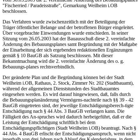
"Fischerried / Paradeisstraße", Gemarkung Weilheim i.OB
beschlossen.
Das Verfahren wurde zwischenzeitlich mit der Beteiligung der
Träger öffentlicher Belange und der betroffenen Bürger eingeleitet.
Über vorgebrachte Einwendungen wurde entschieden. In seiner
Sitzung vom 26.05.2003 hat der Bauausschuß diese 2. vereinfachte
Änderung des Bebauungsplanes samt Begründung mit der Maßgabe
der Einarbeitung der sich ergebenden redaktionellen Ergänzungen
gemäß § 10 BauGB als Satzung beschlossen. Mit dieser
Bekanntmachung wird die 2. vereinfachte Änderung des o. g.
Bebauungs-planes rechtsverbindlich.
Der geänderte Plan und die Begründung können bei der Stadt
Weilheim i.OB, Rathaus, 2. Stock, Zimmer Nr. 202 (Stadtbauamt),
während der allgemeinen Dienststunden des Stadtbauamtes
eingesehen werden. Es wird darauf hingewiesen, daß, falls durch
die Bebauungsplanänderung Vermögens-nachteile nach §§ 39 - 42
BauGB eingetreten sind, der jeweilige Entschädigungsberech-tigte
Entschädigung nach § 44 Abs. 3 BauGB verlangen kann. Die
Fälligkeit des An-spruches wird dadurch herbeigeführt, daß er die
Leistung der Entschädigung schriftlich bei dem
Entschädigungspflichtigen (Stadt Weilheim i.OB) beantragt. Nach §
44 Abs. 4 BauGB erlischt der Entschädigungsanspruch, wenn nicht
innerhalb von drei Jahren nach Ablauf des Kalenderjahres, in dem