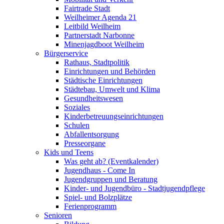
Fairtrade Stadt
Weilheimer Agenda 21
Leitbild Weilheim
Partnerstadt Narbonne
Minenjagdboot Weilheim
Bürgerservice
Rathaus, Stadtpolitik
Einrichtungen und Behörden
Städtische Einrichtungen
Städtebau, Umwelt und Klima
Gesundheitswesen
Soziales
Kinderbetreuungseinrichtungen
Schulen
Abfallentsorgung
Presseorgane
Kids und Teens
Was geht ab? (Eventkalender)
Jugendhaus - Come In
Jugendgruppen und Beratung
Kinder- und Jugendbüro - Stadtjugendpflege
Spiel- und Bolzplätze
Ferienprogramm
Senioren