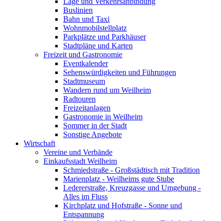
Lage und Verkehrsanbindung
Buslinien
Bahn und Taxi
Wohnmobilstellplatz
Parkplätze und Parkhäuser
Stadtpläne und Karten
Freizeit und Gastronomie
Eventkalender
Sehenswürdigkeiten und Führungen
Stadtmuseum
Wandern rund um Weilheim
Radtouren
Freizeitanlagen
Gastronomie in Weilheim
Sommer in der Stadt
Sonstige Angebote
Wirtschaft
Vereine und Verbände
Einkaufsstadt Weilheim
Schmiedstraße - Großstädtisch mit Tradition
Marienplatz - Weilheims gute Stube
Ledererstraße, Kreuzgasse und Umgebung -
Alles im Fluss
Kirchplatz und Hofstraße - Sonne und
Entspannung