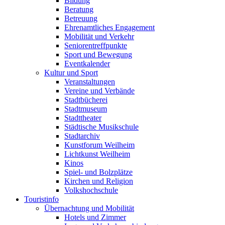
Bildung
Beratung
Betreuung
Ehrenamtliches Engagement
Mobilität und Verkehr
Seniorentreffpunkte
Sport und Bewegung
Eventkalender
Kultur und Sport
Veranstaltungen
Vereine und Verbände
Stadtbücherei
Stadtmuseum
Stadttheater
Städtische Musikschule
Stadtarchiv
Kunstforum Weilheim
Lichtkunst Weilheim
Kinos
Spiel- und Bolzplätze
Kirchen und Religion
Volkshochschule
Touristinfo
Übernachtung und Mobilität
Hotels und Zimmer