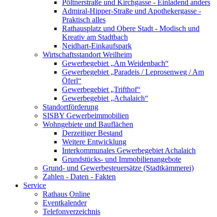
Pöltnerstraße und Kirchgasse - Einladend anders
Admiral-Hipper-Straße und Apothekergasse -
Praktisch alles
Rathausplatz und Obere Stadt - Modisch und
Kreativ am Stadtbach
Neidhart-Einkaufspark
Wirtschaftsstandort Weilheim
Gewerbegebiet „Am Weidenbach“
Gewerbegebiet „Paradeis / Leprosenweg / Am
Öferl“
Gewerbegebiet „Trifthof“
Gewerbegebiet „Achalaich“
Standortförderung
SISBY Gewerbeimmobilien
Wohngebiete und Bauflächen
Derzeitiger Bestand
Weitere Entwicklung
Interkommunales Gewerbegebiet Achalaich
Grundstücks- und Immobilienangebote
Grund- und Gewerbesteuersätze (Stadtkämmerei)
Zahlen - Daten - Fakten
Service
Rathaus Online
Eventkalender
Telefonverzeichnis