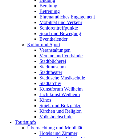
Bildung
Beratung
Betreuung
Ehrenamtliches Engagement
Mobilität und Verkehr
Seniorentreffpunkte
Sport und Bewegung
Eventkalender
Kultur und Sport
Veranstaltungen
Vereine und Verbände
Stadtbücherei
Stadtmuseum
Stadttheater
Städtische Musikschule
Stadtarchiv
Kunstforum Weilheim
Lichtkunst Weilheim
Kinos
Spiel- und Bolzplätze
Kirchen und Religion
Volkshochschule
Touristinfo
Übernachtung und Mobilität
Hotels und Zimmer