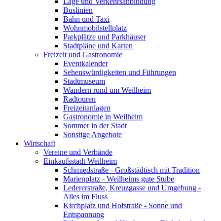
Lage und Verkehrsanbindung
Buslinien
Bahn und Taxi
Wohnmobilstellplatz
Parkplätze und Parkhäuser
Stadtpläne und Karten
Freizeit und Gastronomie
Eventkalender
Sehenswürdigkeiten und Führungen
Stadtmuseum
Wandern rund um Weilheim
Radtouren
Freizeitanlagen
Gastronomie in Weilheim
Sommer in der Stadt
Sonstige Angebote
Wirtschaft
Vereine und Verbände
Einkaufsstadt Weilheim
Schmiedstraße - Großstädtisch mit Tradition
Marienplatz - Weilheims gute Stube
Ledererstraße, Kreuzgasse und Umgebung -
Alles im Fluss
Kirchplatz und Hofstraße - Sonne und
Entspannung