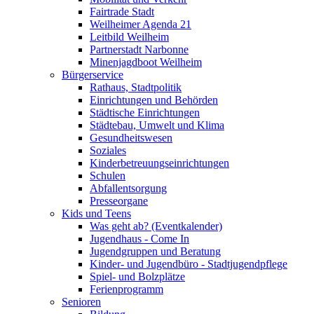
Fairtrade Stadt
Weilheimer Agenda 21
Leitbild Weilheim
Partnerstadt Narbonne
Minenjagdboot Weilheim
Bürgerservice
Rathaus, Stadtpolitik
Einrichtungen und Behörden
Städtische Einrichtungen
Städtebau, Umwelt und Klima
Gesundheitswesen
Soziales
Kinderbetreuungseinrichtungen
Schulen
Abfallentsorgung
Presseorgane
Kids und Teens
Was geht ab? (Eventkalender)
Jugendhaus - Come In
Jugendgruppen und Beratung
Kinder- und Jugendbüro - Stadtjugendpflege
Spiel- und Bolzplätze
Ferienprogramm
Senioren