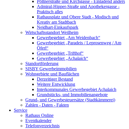
Pöltnerstraße und Kirchgasse - Einladend anders
Admiral-Hipper-Straße und Apothekergasse -
Praktisch alles
Rathausplatz und Obere Stadt - Modisch und
Kreativ am Stadtbach
Neidhart-Einkaufspark
Wirtschaftsstandort Weilheim
Gewerbegebiet „Am Weidenbach“
Gewerbegebiet „Paradeis / Leprosenweg / Am
Öferl“
Gewerbegebiet „Trifthof“
Gewerbegebiet „Achalaich“
Standortförderung
SISBY Gewerbeimmobilien
Wohngebiete und Bauflächen
Derzeitiger Bestand
Weitere Entwicklung
Interkommunales Gewerbegebiet Achalaich
Grundstücks- und Immobilienangebote
Grund- und Gewerbesteuersätze (Stadtkämmerei)
Zahlen - Daten - Fakten
Service
Rathaus Online
Eventkalender
Telefonverzeichnis