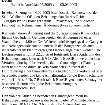
Details
Bereich:
Amtsblatt 05/2005 vom 05.03.2005
In seiner Sitzung am 14.02.2005 beschloss der Bauausschuss der
Stadt Weilheim i.OB, den Bebauungsplan für das Gebiet
"Zugspitzstraße / Pollinger Straße / Prälatenweg und südlicher
Feldweg" im Rahmen einer Änderung etwas zu vereinfachen.
Kerndaten dieser Änderung sind die Zulassung eines Kniestockes
für alle Gebäude im Geltungsbereich der Änderung bei einer
Wandhöhe von 4,90 m. Des Weiteren wird festgelegt, dass Garagen
und Nebengebäude sowohl innerhalb der Baugrenzen als auch
innerhalb der im Plan festgelegten Flächen zugelassen werden. Die
Dachneigung wird mit 22.28 Grad festgelegt. Diese Änderung des
Bebauungsplanes kann nach § 13 Abs. 1 BauGB im vereinfachten
Verfahren durchgeführt werden, da die Grundzüge der Planung
nicht berührt und durch sie kein Vorhaben zur Pflicht der
Durchführung einer Umweltverträglichkeitsprüfung vorbereitet oder
begründet werden und keine Anhaltspunkte für die Beeinträchtigung
von in § 1 Abs. 6 Nr. 7 Buchstabe b BauGB genannten Schutzgüter
bestehen. Hiermit erfolgt die Bekanntmachung des
Änderungsbeschlusses.
Den von der Änderung betroffenen Grundeigentümern im
Bebauungsplangebiet sowie der benachbarten Wohngebäude wird
hiermit gemäß § 13 Abs. 2 Nr. 2 BauGB Gelegenheit zur