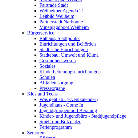
Fairtrade Stadt
Weilheimer Agenda 21
Leitbild Weilheim
Partnerstadt Narbonne
Minenjagdboot Weilheim
Bürgerservice
Rathaus, Stadtpolitik
Einrichtungen und Behörden
Städtische Einrichtungen
Städtebau, Umwelt und Klima
Gesundheitswesen
Soziales
Kinderbetreuungseinrichtungen
Schulen
Abfallentsorgung
Presseorgane
Kids und Teens
Was geht ab? (Eventkalender)
Jugendhaus - Come In
Jugendgruppen und Beratung
Kinder- und Jugendbüro - Stadtjugendpflege
Spiel- und Bolzplätze
Ferienprogramm
Senioren