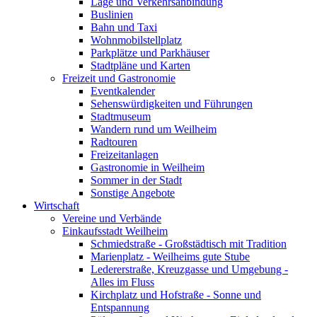
Lage und Verkehrsanbindung
Buslinien
Bahn und Taxi
Wohnmobilstellplatz
Parkplätze und Parkhäuser
Stadtpläne und Karten
Freizeit und Gastronomie
Eventkalender
Sehenswürdigkeiten und Führungen
Stadtmuseum
Wandern rund um Weilheim
Radtouren
Freizeitanlagen
Gastronomie in Weilheim
Sommer in der Stadt
Sonstige Angebote
Wirtschaft
Vereine und Verbände
Einkaufsstadt Weilheim
Schmiedstraße - Großstädtisch mit Tradition
Marienplatz - Weilheims gute Stube
Ledererstraße, Kreuzgasse und Umgebung -
Alles im Fluss
Kirchplatz und Hofstraße - Sonne und
Entspannung