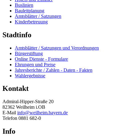
Buslinien
Bauleitplanung
Amtsblätter / Satzungen
Kinderbetreuung
Stadtinfo
Amtsblätter / Satzungen und Verordnungen
Bürgerstiftung
Online Dienste - Formulare
Ehrungen und Preise
Jahresberichte / Zahlen - Daten - Fakten
Wahlergebnisse
Kontakt
Admiral-Hipper-Straße 20
82362 Weilheim i.OB
E-Mail
info@weilheim.bayern.de
Telefon 0881 682-0
Info