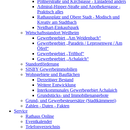
Pöltnerstraße und Kirchgasse - Einladend anders
Admiral-Hipper-Straße und Apothekergasse -
Praktisch alles
Rathausplatz und Obere Stadt - Modisch und
Kreativ am Stadtbach
Neidhart-Einkaufspark
Wirtschaftsstandort Weilheim
Gewerbegebiet „Am Weidenbach“
Gewerbegebiet „Paradeis / Leprosenweg / Am
Öferl“
Gewerbegebiet „Trifthof“
Gewerbegebiet „Achalaich“
Standortförderung
SISBY Gewerbeimmobilien
Wohngebiete und Bauflächen
Derzeitiger Bestand
Weitere Entwicklung
Interkommunales Gewerbegebiet Achalaich
Grundstücks- und Immobilienangebote
Grund- und Gewerbesteuersätze (Stadtkämmerei)
Zahlen - Daten - Fakten
Service
Rathaus Online
Eventkalender
Telefonverzeichnis