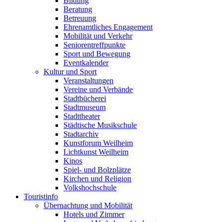
Bildung
Beratung
Betreuung
Ehrenamtliches Engagement
Mobilität und Verkehr
Seniorentreffpunkte
Sport und Bewegung
Eventkalender
Kultur und Sport
Veranstaltungen
Vereine und Verbände
Stadtbücherei
Stadtmuseum
Stadttheater
Städtische Musikschule
Stadtarchiv
Kunstforum Weilheim
Lichtkunst Weilheim
Kinos
Spiel- und Bolzplätze
Kirchen und Religion
Volkshochschule
Touristinfo
Übernachtung und Mobilität
Hotels und Zimmer