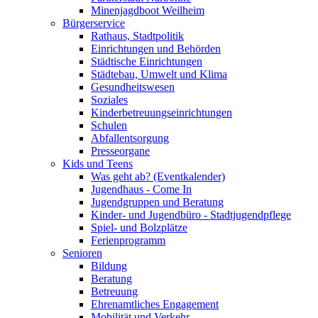
Minenjagdboot Weilheim
Bürgerservice
Rathaus, Stadtpolitik
Einrichtungen und Behörden
Städtische Einrichtungen
Städtebau, Umwelt und Klima
Gesundheitswesen
Soziales
Kinderbetreuungseinrichtungen
Schulen
Abfallentsorgung
Presseorgane
Kids und Teens
Was geht ab? (Eventkalender)
Jugendhaus - Come In
Jugendgruppen und Beratung
Kinder- und Jugendbüro - Stadtjugendpflege
Spiel- und Bolzplätze
Ferienprogramm
Senioren
Bildung
Beratung
Betreuung
Ehrenamtliches Engagement
Mobilität und Verkehr