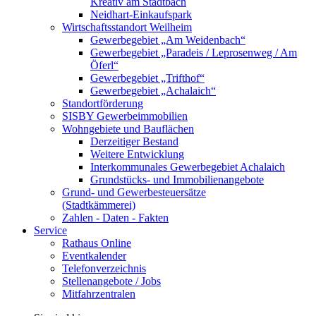
Kreativ am Stadtbach
Neidhart-Einkaufspark
Wirtschaftsstandort Weilheim
Gewerbegebiet „Am Weidenbach“
Gewerbegebiet „Paradeis / Leprosenweg / Am
Öferl“
Gewerbegebiet „Trifthof“
Gewerbegebiet „Achalaich“
Standortförderung
SISBY Gewerbeimmobilien
Wohngebiete und Bauflächen
Derzeitiger Bestand
Weitere Entwicklung
Interkommunales Gewerbegebiet Achalaich
Grundstücks- und Immobilienangebote
Grund- und Gewerbesteuersätze
(Stadtkämmerei)
Zahlen - Daten - Fakten
Service
Rathaus Online
Eventkalender
Telefonverzeichnis
Stellenangebote / Jobs
Mitfahrzentralen