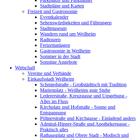
Parkplätze und Parkhäuser
Stadtpläne und Karten
Freizeit und Gastronomie
Eventkalender
Sehenswürdigkeiten und Führungen
Stadtmuseum
Wandern rund um Weilheim
Radtouren
Freizeitanlagen
Gastronomie in Weilheim
Sommer in der Stadt
Sonstige Angebote
Wirtschaft
Vereine und Verbände
Einkaufsstadt Weilheim
Schmiedstraße - Großstädtisch mit Tradition
Marienplatz - Weilheims gute Stube
Ledererstraße, Kreuzgasse und Umgebung -
Alles im Fluss
Kirchplatz und Hofstraße - Sonne und
Entspannung
Pöltnerstraße und Kirchgasse - Einladend anders
Admiral-Hipper-Straße und Apothekergasse -
Praktisch alles
Rathausplatz und Obere Stadt - Modisch und