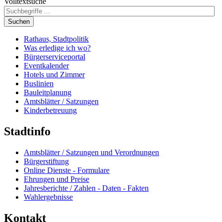
Volltextsuche
Suchen
Rathaus, Stadtpolitik
Was erledige ich wo?
Bürgerserviceportal
Eventkalender
Hotels und Zimmer
Buslinien
Bauleitplanung
Amtsblätter / Satzungen
Kinderbetreuung
Stadtinfo
Amtsblätter / Satzungen und Verordnungen
Bürgerstiftung
Online Dienste - Formulare
Ehrungen und Preise
Jahresberichte / Zahlen - Daten - Fakten
Wahlergebnisse
Kontakt