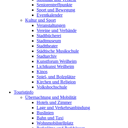
Seniorentreffpunkte
Sport und Bewegung
Eventkalender
Kultur und Sport
Veranstaltungen
Vereine und Verbände
Stadtbücherei
Stadtmuseum
Stadttheater
Städtische Musikschule
Stadtarchiv
Kunstforum Weilheim
Lichtkunst Weilheim
Kinos
Spiel- und Bolzplätze
Kirchen und Religion
Volkshochschule
Touristinfo
Übernachtung und Mobilität
Hotels und Zimmer
Lage und Verkehrsanbindung
Buslinien
Bahn und Taxi
Wohnmobilstellplatz