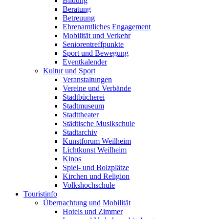
Bildung
Beratung
Betreuung
Ehrenamtliches Engagement
Mobilität und Verkehr
Seniorentreffpunkte
Sport und Bewegung
Eventkalender
Kultur und Sport
Veranstaltungen
Vereine und Verbände
Stadtbücherei
Stadtmuseum
Stadttheater
Städtische Musikschule
Stadtarchiv
Kunstforum Weilheim
Lichtkunst Weilheim
Kinos
Spiel- und Bolzplätze
Kirchen und Religion
Volkshochschule
Touristinfo
Übernachtung und Mobilität
Hotels und Zimmer