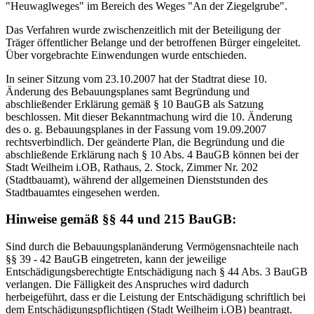
"Heuwaglweges" im Bereich des Weges "An der Ziegelgrube".
Das Verfahren wurde zwischenzeitlich mit der Beteiligung der
Träger öffentlicher Belange und der betroffenen Bürger eingeleitet.
Über vorgebrachte Einwendungen wurde entschieden.
In seiner Sitzung vom 23.10.2007 hat der Stadtrat diese 10.
Änderung des Bebauungsplanes samt Begründung und
abschließender Erklärung gemäß § 10 BauGB als Satzung
beschlossen. Mit dieser Bekanntmachung wird die 10. Änderung
des o. g. Bebauungsplanes in der Fassung vom 19.09.2007
rechtsverbindlich. Der geänderte Plan, die Begründung und die
abschließende Erklärung nach § 10 Abs. 4 BauGB können bei der
Stadt Weilheim i.OB, Rathaus, 2. Stock, Zimmer Nr. 202
(Stadtbauamt), während der allgemeinen Dienststunden des
Stadtbauamtes eingesehen werden.
Hinweise gemäß §§ 44 und 215 BauGB:
Sind durch die Bebauungsplanänderung Vermögensnachteile nach
§§ 39 - 42 BauGB eingetreten, kann der jeweilige
Entschädigungsberechtigte Entschädigung nach § 44 Abs. 3 BauGB
verlangen. Die Fälligkeit des Anspruches wird dadurch
herbeigeführt, dass er die Leistung der Entschädigung schriftlich bei
dem Entschädigungspflichtigen (Stadt Weilheim i.OB) beantragt.