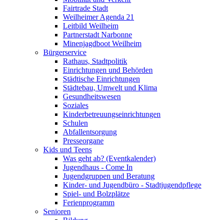
Fairtrade Stadt
Weilheimer Agenda 21
Leitbild Weilheim
Partnerstadt Narbonne
Minenjagdboot Weilheim
Bürgerservice
Rathaus, Stadtpolitik
Einrichtungen und Behörden
Städtische Einrichtungen
Städtebau, Umwelt und Klima
Gesundheitswesen
Soziales
Kinderbetreuungseinrichtungen
Schulen
Abfallentsorgung
Presseorgane
Kids und Teens
Was geht ab? (Eventkalender)
Jugendhaus - Come In
Jugendgruppen und Beratung
Kinder- und Jugendbüro - Stadtjugendpflege
Spiel- und Bolzplätze
Ferienprogramm
Senioren