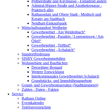
Pöltnerstraße und Kirchgasse - Einladend anders
Admiral-Hipper-Straße und Apothekergasse -
Praktisch alles
Rathausplatz und Obere Stadt - Modisch und
Kreativ am Stadtbach
Neidhart-Einkaufspark
Wirtschaftsstandort Weilheim
Gewerbegebiet „Am Weidenbach“
Gewerbegebiet „Paradeis / Leprosenweg / Am
Öferl“
Gewerbegebiet „Trifthof“
Gewerbegebiet „Achalaich“
Standortförderung
SISBY Gewerbeimmobilien
Wohngebiete und Bauflächen
Derzeitiger Bestand
Weitere Entwicklung
Interkommunales Gewerbegebiet Achalaich
Grundstücks- und Immobilienangebote
Grund- und Gewerbesteuersätze (Stadtkämmerei)
Zahlen - Daten - Fakten
Service
Rathaus Online
Eventkalender
Telefonverzeichnis