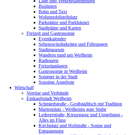
Lage und Verkehrsanbindung
Buslinien
Bahn und Taxi
Wohnmobilstellplatz
Parkplätze und Parkhäuser
Stadtpläne und Karten
Freizeit und Gastronomie
Eventkalender
Sehenswürdigkeiten und Führungen
Stadtmuseum
Wandern rund um Weilheim
Radtouren
Freizeitanlagen
Gastronomie in Weilheim
Sommer in der Stadt
Sonstige Angebote
Wirtschaft
Vereine und Verbände
Einkaufsstadt Weilheim
Schmiedstraße - Großstädtisch mit Tradition
Marienplatz - Weilheims gute Stube
Ledererstraße, Kreuzgasse und Umgebung -
Alles im Fluss
Kirchplatz und Hofstraße - Sonne und
Entspannung