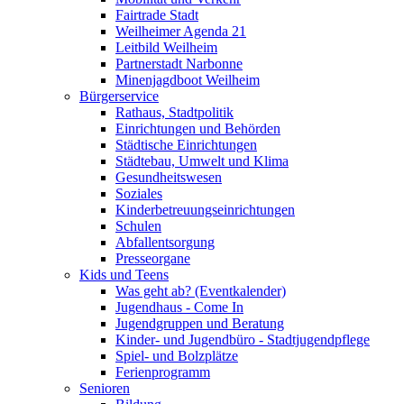
Fairtrade Stadt
Weilheimer Agenda 21
Leitbild Weilheim
Partnerstadt Narbonne
Minenjagdboot Weilheim
Bürgerservice
Rathaus, Stadtpolitik
Einrichtungen und Behörden
Städtische Einrichtungen
Städtebau, Umwelt und Klima
Gesundheitswesen
Soziales
Kinderbetreuungseinrichtungen
Schulen
Abfallentsorgung
Presseorgane
Kids und Teens
Was geht ab? (Eventkalender)
Jugendhaus - Come In
Jugendgruppen und Beratung
Kinder- und Jugendbüro - Stadtjugendpflege
Spiel- und Bolzplätze
Ferienprogramm
Senioren