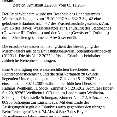
Details
Bereich:
Amtsblatt 22/2007 vom 05.11.2007
Der Stadt Weilheim wurde mit Bescheid des Landratsamtes
Weilheim-Schongau vom 15.10.2007 Az. 632-3 Sg. 42 eine
gehobene Erlaubnis nach § 7 des Wasserhaushaltsgesetzes i.V.m.
Art. 16 des Bayer. Wassergesetzes zur Benutzung des Stadtbaches
(Gewässer III. Ordnung) und der Ammer (Gewässer I. Ordnung)
durch Einleiten gesammelter Abwässer erteilt.
Die erlaubte Gewässerbenutzung dient der Beseitigung des
Mischwassers aus dem Entlastungsbauwerk Regenüberlaufbecken
(RÜB) 1. Die bis 31.12.2027 befristete Erlaubnis beinhaltet
zahlreiche Nebenbestimmungen.
Eine Ausfertigung des wasserrechtlichen Bescheides mit
Rechtsbehelfsbelehrung und die dem Verfahren zu Grunde
liegenden Unterlagen liegen in der Zeit vom 15.11.2007 bis
einschließlich 30.11.2007 während der üblichen Dienststunden im
Rathaus Weilheim, II. Stock, Zimmer Nr. 201/202, Admiral-Hipper-
Str. 20, 82362 Weilheim i. OB und im Landratsamt Weilheim-
Schongau, Dienststelle Schongau, Zimmer Nr.. 212, Münzstr. 33,
86956 Schongau zur Einsicht aus. Mit dem Ende der
Auslegungsfrist gilt die Erlaubnis auch gegenüber den übrigen
Betroffenen gemäß Art. 74 Abs. 4 Satz 3 des Bayer.
Verwaltungsverfahrensgesetzes als zugestellt.