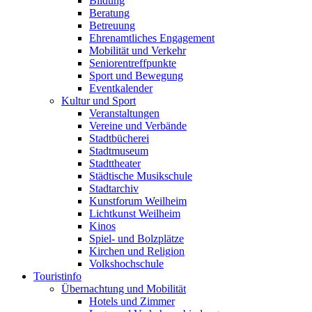
Bildung
Beratung
Betreuung
Ehrenamtliches Engagement
Mobilität und Verkehr
Seniorentreffpunkte
Sport und Bewegung
Eventkalender
Kultur und Sport
Veranstaltungen
Vereine und Verbände
Stadtbücherei
Stadtmuseum
Stadttheater
Städtische Musikschule
Stadtarchiv
Kunstforum Weilheim
Lichtkunst Weilheim
Kinos
Spiel- und Bolzplätze
Kirchen und Religion
Volkshochschule
Touristinfo
Übernachtung und Mobilität
Hotels und Zimmer