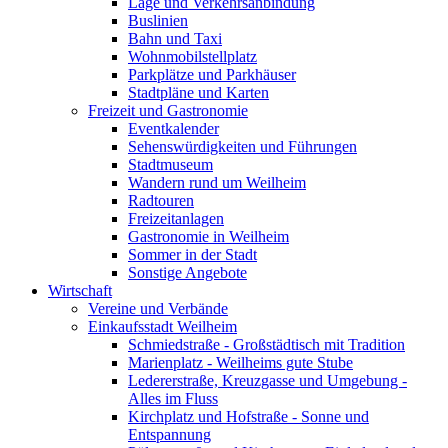
Lage und Verkehrsanbindung
Buslinien
Bahn und Taxi
Wohnmobilstellplatz
Parkplätze und Parkhäuser
Stadtpläne und Karten
Freizeit und Gastronomie
Eventkalender
Sehenswürdigkeiten und Führungen
Stadtmuseum
Wandern rund um Weilheim
Radtouren
Freizeitanlagen
Gastronomie in Weilheim
Sommer in der Stadt
Sonstige Angebote
Wirtschaft
Vereine und Verbände
Einkaufsstadt Weilheim
Schmiedstraße - Großstädtisch mit Tradition
Marienplatz - Weilheims gute Stube
Ledererstraße, Kreuzgasse und Umgebung -
Alles im Fluss
Kirchplatz und Hofstraße - Sonne und
Entspannung