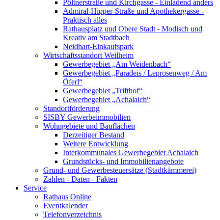
Pöltnerstraße und Kirchgasse - Einladend anders
Admiral-Hipper-Straße und Apothekergasse -
Praktisch alles
Rathausplatz und Obere Stadt - Modisch und
Kreativ am Stadtbach
Neidhart-Einkaufspark
Wirtschaftsstandort Weilheim
Gewerbegebiet „Am Weidenbach“
Gewerbegebiet „Paradeis / Leprosenweg / Am
Öferl“
Gewerbegebiet „Trifthof“
Gewerbegebiet „Achalaich“
Standortförderung
SISBY Gewerbeimmobilien
Wohngebiete und Bauflächen
Derzeitiger Bestand
Weitere Entwicklung
Interkommunales Gewerbegebiet Achalaich
Grundstücks- und Immobilienangebote
Grund- und Gewerbesteuersätze (Stadtkämmerei)
Zahlen - Daten - Fakten
Service
Rathaus Online
Eventkalender
Telefonverzeichnis